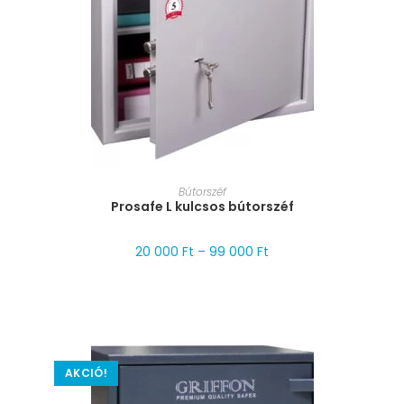
MÉRET VÁLASZTÁSA
Bútorszéf
Prosafe L kulcsos bútorszéf
20 000
Ft
–
99 000
Ft
AKCIÓ!