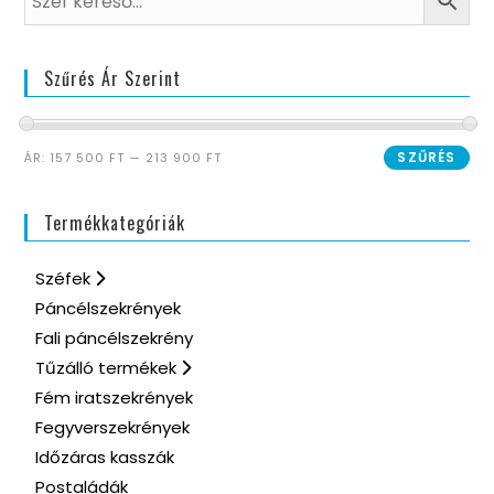
Szűrés Ár Szerint
SZŰRÉS
ÁR:
157 500 FT
—
213 900 FT
Termékkategóriák
Széfek
Páncélszekrények
Fali páncélszekrény
Tűzálló termékek
Fém iratszekrények
Fegyverszekrények
Időzáras kasszák
Postaládák