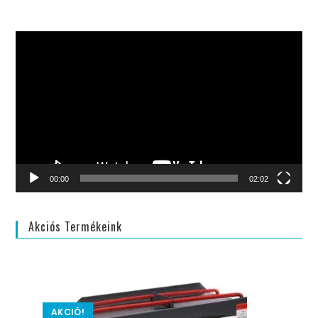
Videólejátszó
00:00
02:02
Akciós Termékeink
AKCIÓ!