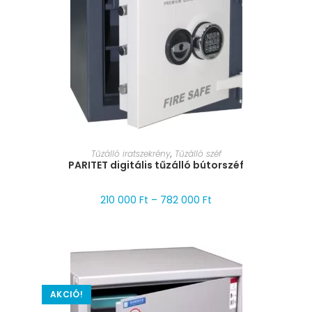
MÉRET VÁLASZTÁSA
Tűzálló iratszekrény
,
Tűzálló széf
PARITET digitális tűzálló bútorszéf
210 000
Ft
–
782 000
Ft
AKCIÓ!