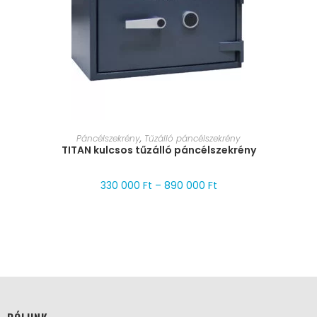
MÉRET VÁLASZTÁSA
Páncélszekrény
,
Tűzálló páncélszekrény
TITAN kulcsos tűzálló páncélszekrény
330 000
Ft
–
890 000
Ft