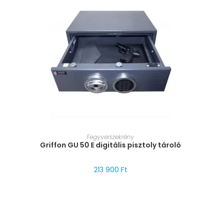
MÉRET VÁLASZTÁSA
Fegyverszekrény
Griffon GU 50 E digitális pisztoly tároló
213 900
Ft