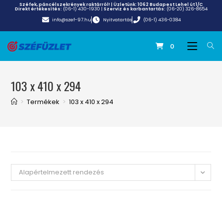
Széfek, páncélszekrények raktárról! | Üzletünk:
1062 Budapest Lehel út 1/C
Direkt értékesítés:
(06-1) 430-1930
|
Szerviz és karbantartás:
(06-20) 326-8654
info@szef-97.hu
Nyitvatartás
(06-1) 436-0384
0
103 x 410 x 294
>
Termékek
>
103 x 410 x 294
Alapértelmezett rendezés