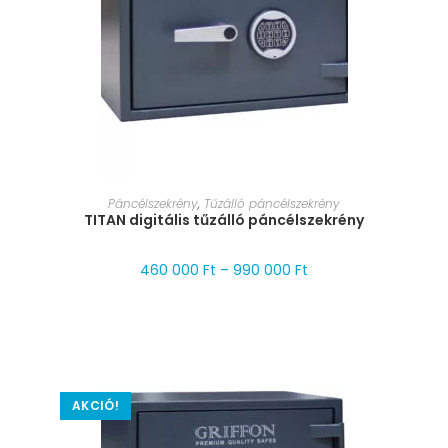
MÉRET VÁLASZTÁSA
Páncélszekrény
,
Tűzálló páncélszekrény
TITAN digitális tűzálló páncélszekrény
460 000
Ft
–
990 000
Ft
AKCIÓ!