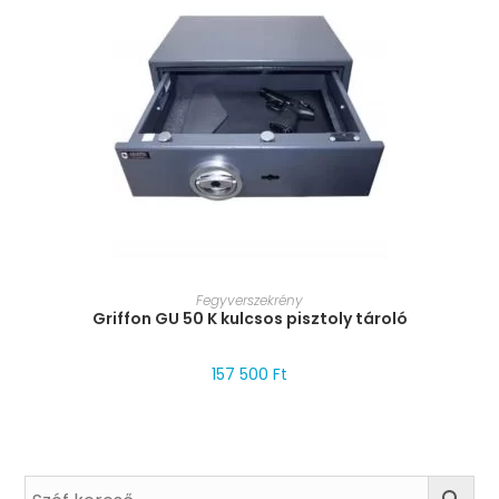
MÉRET VÁLASZTÁSA
Fegyverszekrény
Griffon GU 50 K kulcsos pisztoly tároló
157 500
Ft