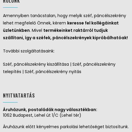
RÓLUNK
Amennyiben tanácstalan, hogy melyik széf, páncélszekrény
lehet megfelelő Önnek, kérem
keresse fel kollégáinkat
üzletünkben
. Mivel
termékeinket raktárról tudjuk
szállítani, így a széfek, páncélszekrények kipróbálhatóak!
További szolgáltatásaink:
Széf, páncélszekrény kiszállítása | Széf, páncélszekrény
telepítés | Széf, páncélszekrény nyitás
NYITVATARTÁS
Áruházunk, postaládák nagy választékban:
1062 Budapest, Lehel út 1/C (Lehel tér)
Áruházunk előtt kényelmes parkolási lehetőséget biztosítunk.