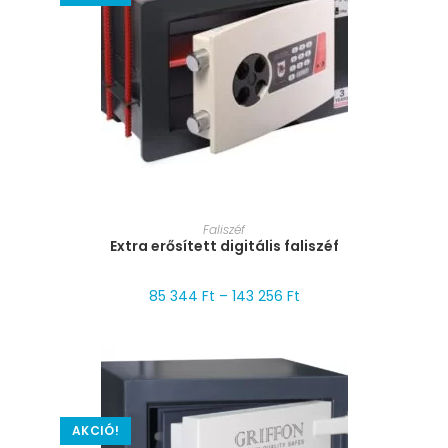
MÉRET VÁLASZTÁSA
Faliszéf
Extra erősített digitális faliszéf
85 344
Ft
–
143 256
Ft
AKCIÓ!