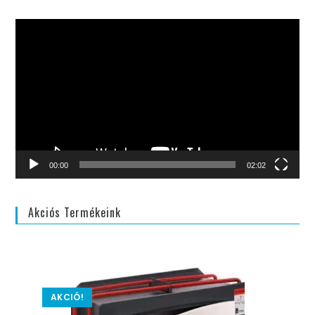
Videólejátszó
00:00
02:02
Akciós Termékeink
AKCIÓ!