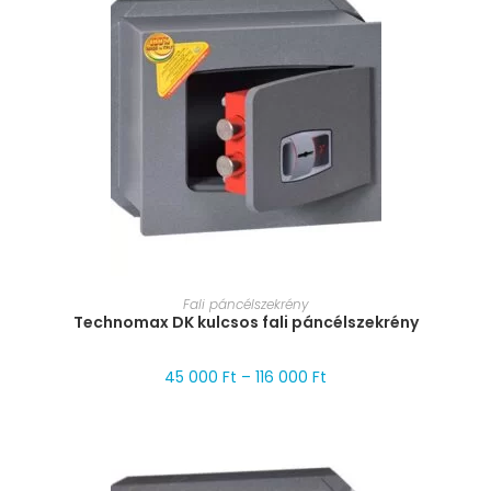
MÉRET VÁLASZTÁSA
Fali páncélszekrény
Technomax DK kulcsos fali páncélszekrény
45 000
Ft
–
116 000
Ft