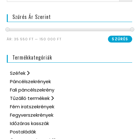
Szűrés Ár Szerint
SZŰRÉS
ÁR:
35 550 FT
—
150 000 FT
Termékkategóriák
Széfek
Páncélszekrények
Fali páncélszekrény
Tűzálló termékek
Fém iratszekrények
Fegyverszekrények
Időzáras kasszák
Postaládák