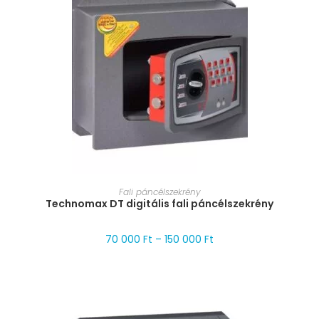
MÉRET VÁLASZTÁSA
Fali páncélszekrény
Technomax DT digitális fali páncélszekrény
70 000
Ft
–
150 000
Ft