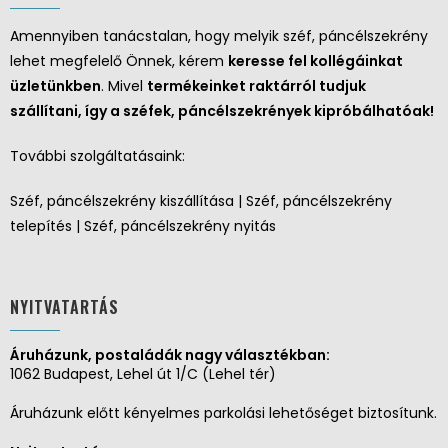
Amennyiben tanácstalan, hogy melyik széf, páncélszekrény
lehet megfelelő Önnek, kérem
keresse fel kollégáinkat
üzletünkben
. Mivel
termékeinket raktárról tudjuk
szállítani, így a széfek, páncélszekrények kipróbálhatóak!
További szolgáltatásaink:
Széf, páncélszekrény kiszállítása | Széf, páncélszekrény
telepítés | Széf, páncélszekrény nyitás
NYITVATARTÁS
Áruházunk, postaládák nagy választékban:
1062 Budapest, Lehel út 1/C (Lehel tér)
Áruházunk előtt kényelmes parkolási lehetőséget biztosítunk.