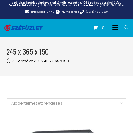
Széfek, páncélszekrények raktárról! | Üzletünk:
1062 Budapest Lehel út 1/C
Direkt értékesítés:
(06-1) 430-1930
|
Szerviz és karbantartás:
(06-20) 326-8654
info@szef-97.hu
Nyitvatartás
(06-1) 436-0384
0
245 x 365 x 150
>
Termékek
>
245 x 365 x 150
Alapértelmezett rendezés