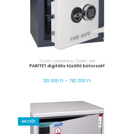
MÉRET VÁLASZTÁSA
Tűzálló iratszekrény
,
Tűzálló széf
PARITET digitális tűzálló bútorszéf
210 000
Ft
–
782 000
Ft
AKCIÓ!