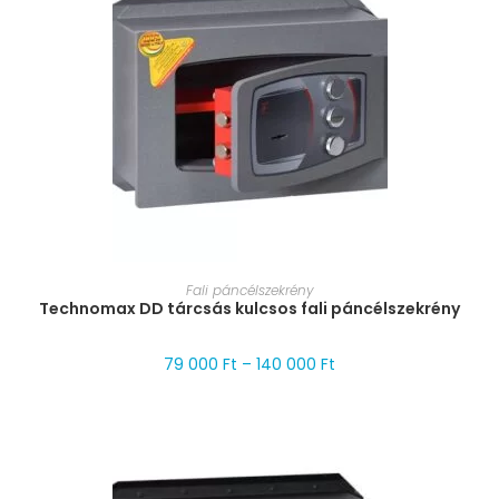
MÉRET VÁLASZTÁSA
Fali páncélszekrény
Technomax DD tárcsás kulcsos fali páncélszekrény
79 000
Ft
–
140 000
Ft