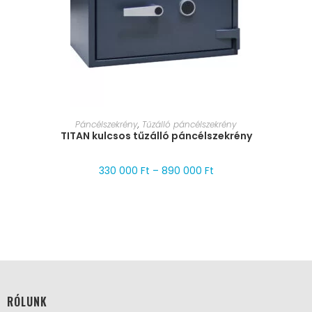
MÉRET VÁLASZTÁSA
Páncélszekrény
,
Tűzálló páncélszekrény
TITAN kulcsos tűzálló páncélszekrény
330 000
Ft
–
890 000
Ft
RÓLUNK