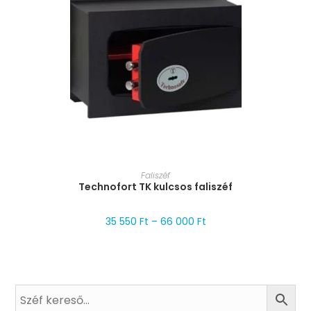
MÉRET VÁLASZTÁSA
Faliszéf
Technofort TK kulcsos faliszéf
35 550
Ft
–
66 000
Ft