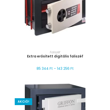
MÉRET VÁLASZTÁSA
Faliszéf
Extra erősített digitális faliszéf
85 344
Ft
–
143 256
Ft
AKCIÓ!