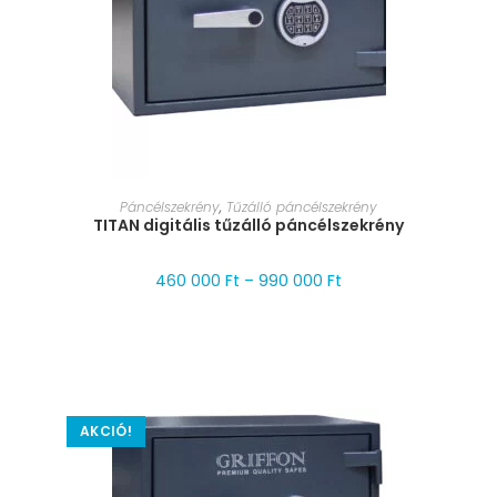
MÉRET VÁLASZTÁSA
Páncélszekrény
,
Tűzálló páncélszekrény
TITAN digitális tűzálló páncélszekrény
460 000
Ft
–
990 000
Ft
AKCIÓ!