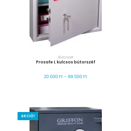
MÉRET VÁLASZTÁSA
Bútorszéf
Prosafe L kulcsos bútorszéf
20 000
Ft
–
99 000
Ft
AKCIÓ!