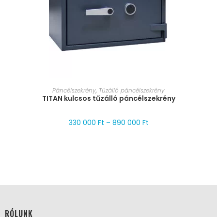
MÉRET VÁLASZTÁSA
Páncélszekrény
,
Tűzálló páncélszekrény
TITAN kulcsos tűzálló páncélszekrény
330 000
Ft
–
890 000
Ft
RÓLUNK