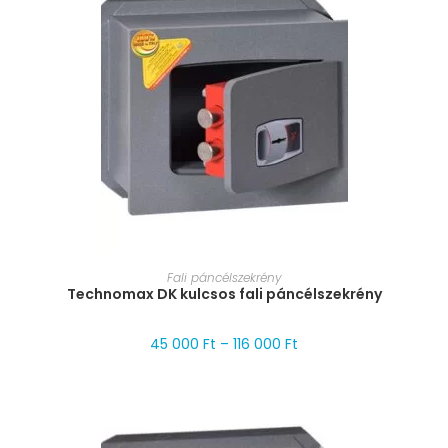
MÉRET VÁLASZTÁSA
Fali páncélszekrény
Technomax DK kulcsos fali páncélszekrény
45 000
Ft
–
116 000
Ft