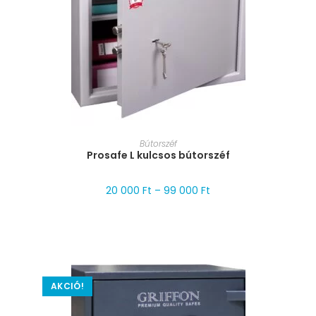
MÉRET VÁLASZTÁSA
Bútorszéf
Prosafe L kulcsos bútorszéf
20 000
Ft
–
99 000
Ft
AKCIÓ!