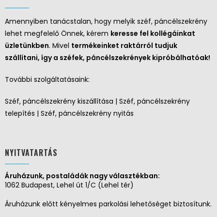
Amennyiben tanácstalan, hogy melyik széf, páncélszekrény
lehet megfelelő Önnek, kérem
keresse fel kollégáinkat
üzletünkben
. Mivel
termékeinket raktárról tudjuk
szállítani, így a széfek, páncélszekrények kipróbálhatóak!
További szolgáltatásaink:
Széf, páncélszekrény kiszállítása | Széf, páncélszekrény
telepítés | Széf, páncélszekrény nyitás
NYITVATARTÁS
Áruházunk, postaládák nagy választékban:
1062 Budapest, Lehel út 1/C (Lehel tér)
Áruházunk előtt kényelmes parkolási lehetőséget biztosítunk.