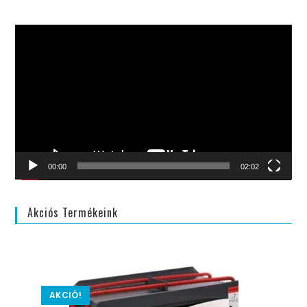
Videólejátszó
00:00
02:02
Akciós Termékeink
AKCIÓ!