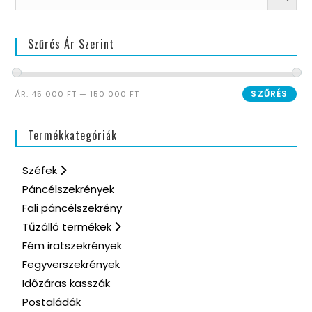
Szűrés Ár Szerint
SZŰRÉS
ÁR:
45 000 FT
—
150 000 FT
Termékkategóriák
Széfek
Páncélszekrények
Fali páncélszekrény
Tűzálló termékek
Fém iratszekrények
Fegyverszekrények
Időzáras kasszák
Postaládák