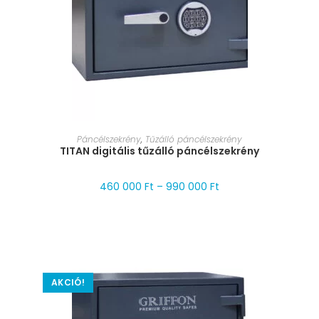
MÉRET VÁLASZTÁSA
Páncélszekrény
,
Tűzálló páncélszekrény
TITAN digitális tűzálló páncélszekrény
460 000
Ft
–
990 000
Ft
AKCIÓ!