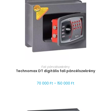
MÉRET VÁLASZTÁSA
Fali páncélszekrény
Technomax DT digitális fali páncélszekrény
70 000
Ft
–
150 000
Ft