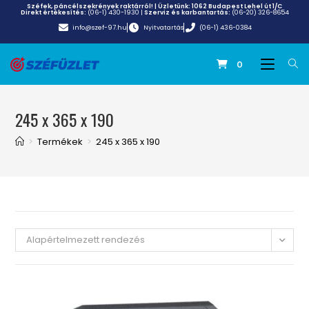
Széfek, páncélszekrények raktárról! | Üzletünk:
1062 Budapest Lehel út 1/C
Direkt értékesítés:
(06-1) 430-1930
|
Szerviz és karbantartás:
(06-20) 326-8654
info@szef-97.hu
Nyitvatartás
(06-1) 436-0384
0
245 x 365 x 190
>
Termékek
>
245 x 365 x 190
Alapértelmezett rendezés