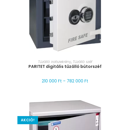
MÉRET VÁLASZTÁSA
Tűzálló iratszekrény
,
Tűzálló széf
PARITET digitális tűzálló bútorszéf
210 000
Ft
–
782 000
Ft
AKCIÓ!