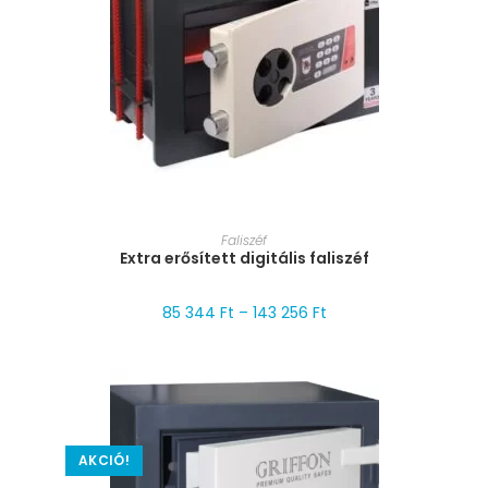
MÉRET VÁLASZTÁSA
Faliszéf
Extra erősített digitális faliszéf
85 344
Ft
–
143 256
Ft
AKCIÓ!