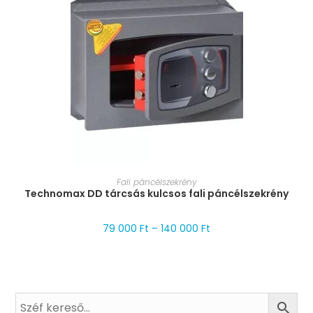
MÉRET VÁLASZTÁSA
Fali páncélszekrény
Technomax DD tárcsás kulcsos fali páncélszekrény
79 000
Ft
–
140 000
Ft