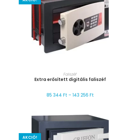
MÉRET VÁLASZTÁSA
Faliszéf
Extra erősített digitális faliszéf
85 344
Ft
–
143 256
Ft
AKCIÓ!