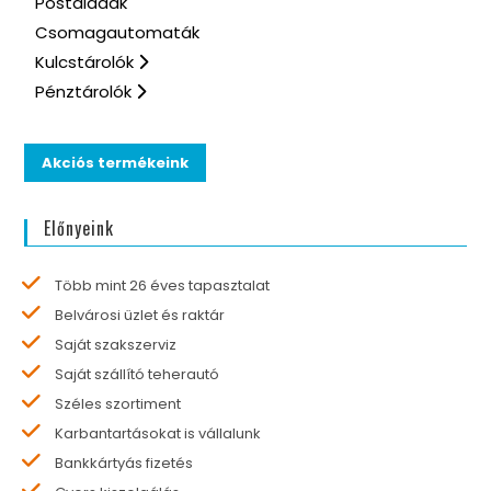
Postaládák
Csomagautomaták
Kulcstárolók
Pénztárolók
Akciós termékeink
Előnyeink
Több mint 26 éves tapasztalat
Belvárosi üzlet és raktár
Saját szakszerviz
Saját szállító teherautó
Széles szortiment
Karbantartásokat is vállalunk
Bankkártyás fizetés