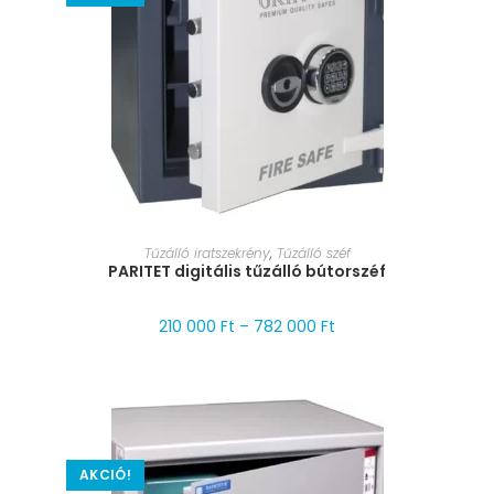
MÉRET VÁLASZTÁSA
Tűzálló iratszekrény
,
Tűzálló széf
PARITET digitális tűzálló bútorszéf
210 000
Ft
–
782 000
Ft
AKCIÓ!