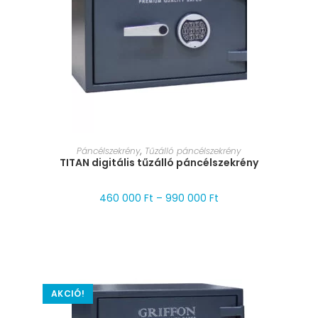
MÉRET VÁLASZTÁSA
Páncélszekrény
,
Tűzálló páncélszekrény
TITAN digitális tűzálló páncélszekrény
460 000
Ft
–
990 000
Ft
AKCIÓ!