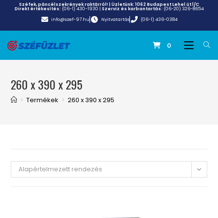
Széfek, páncélszekrények raktárról! | Üzletünk:
1062 Budapest Lehel út 1/C
Direkt értékesítés:
(06-1) 430-1930
|
Szerviz és karbantartás:
(06-20) 326-8654
info@szef-97.hu
Nyitvatartás
(06-1) 436-0384
0
260 x 390 x 295
>
Termékek
>
260 x 390 x 295
Alapértelmezett rendezés