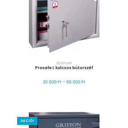
MÉRET VÁLASZTÁSA
Bútorszéf
Prosafe L kulcsos bútorszéf
20 000
Ft
–
99 000
Ft
AKCIÓ!