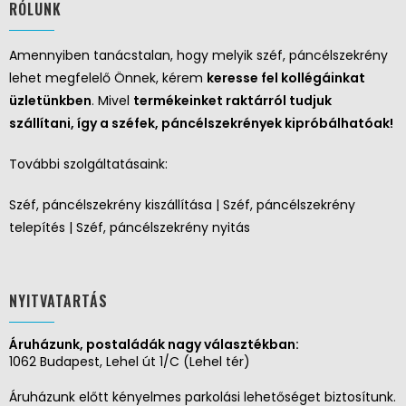
RÓLUNK
Amennyiben tanácstalan, hogy melyik széf, páncélszekrény
lehet megfelelő Önnek, kérem
keresse fel kollégáinkat
üzletünkben
. Mivel
termékeinket raktárról tudjuk
szállítani, így a széfek, páncélszekrények kipróbálhatóak!
További szolgáltatásaink:
Széf, páncélszekrény kiszállítása | Széf, páncélszekrény
telepítés | Széf, páncélszekrény nyitás
NYITVATARTÁS
Áruházunk, postaládák nagy választékban:
1062 Budapest, Lehel út 1/C (Lehel tér)
Áruházunk előtt kényelmes parkolási lehetőséget biztosítunk.