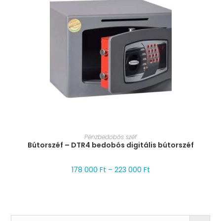
MÉRET VÁLASZTÁSA
Pénzbedobós széf
Bútorszéf – DTR4 bedobós digitális bútorszéf
178 000
Ft
–
223 000
Ft