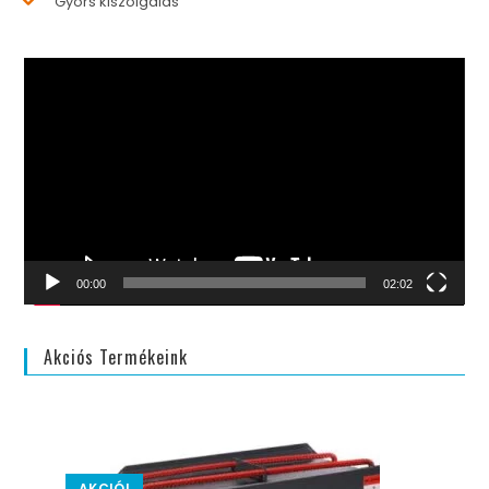
Gyors kiszolgálás
Videólejátszó
00:00
02:02
Akciós Termékeink
AKCIÓ!