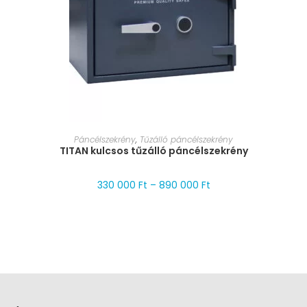
MÉRET VÁLASZTÁSA
Páncélszekrény
,
Tűzálló páncélszekrény
TITAN kulcsos tűzálló páncélszekrény
330 000
Ft
–
890 000
Ft