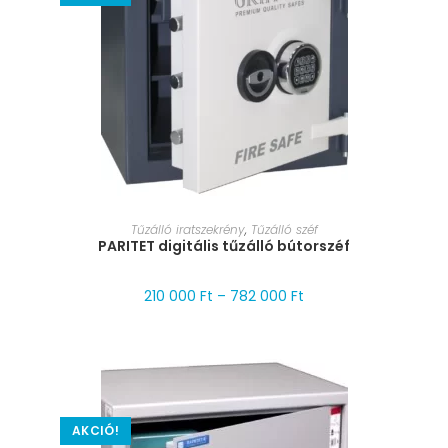
MÉRET VÁLASZTÁSA
Tűzálló iratszekrény
,
Tűzálló széf
PARITET digitális tűzálló bútorszéf
210 000
Ft
–
782 000
Ft
AKCIÓ!