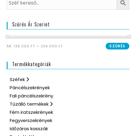
Szűrés Ár Szerint
SZŰRÉS
ÁR:
138 000 FT
—
239 000 FT
Termékkategóriák
Széfek
Páncélszekrények
Fali páncélszekrény
Tűzálló termékek
Fém iratszekrények
Fegyverszekrények
Időzáras kasszák