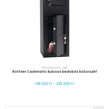
MÉRET VÁLASZTÁSA
Pénzbedobós széf
Rottner Cashmatic kulcsos bedobós bútorszéf
138 000
Ft
–
239 000
Ft