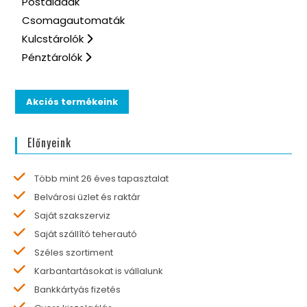
Postaládák
Csomagautomaták
Kulcstárolók
Pénztárolók
Akciós termékeink
Előnyeink
Több mint 26 éves tapasztalat
Belvárosi üzlet és raktár
Saját szakszerviz
Saját szállító teherautó
Széles szortiment
Karbantartásokat is vállalunk
Bankkártyás fizetés