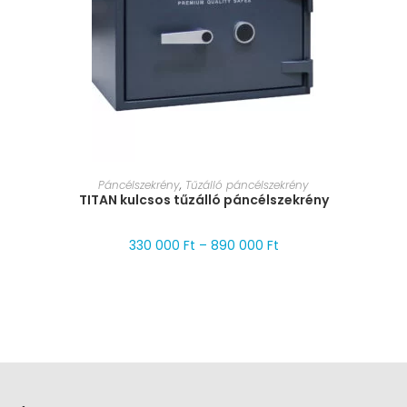
MÉRET VÁLASZTÁSA
Páncélszekrény
,
Tűzálló páncélszekrény
TITAN kulcsos tűzálló páncélszekrény
330 000
Ft
–
890 000
Ft