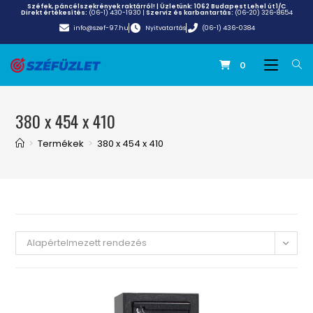
Széfek, páncélszekrények raktárról! | Üzletünk:
1062 Budapest Lehel út 1/C
Direkt értékesítés:
(06-1) 430-1930
|
Szerviz és karbantartás:
(06-20) 326-8654
info@szef-97.hu
Nyitvatartás
(06-1) 436-0384
0
380 x 454 x 410
>
Termékek
>
380 x 454 x 410
Alapértelmezett rendezés