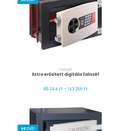
MÉRET VÁLASZTÁSA
Faliszéf
Extra erősített digitális faliszéf
85 344
Ft
–
143 256
Ft
AKCIÓ!