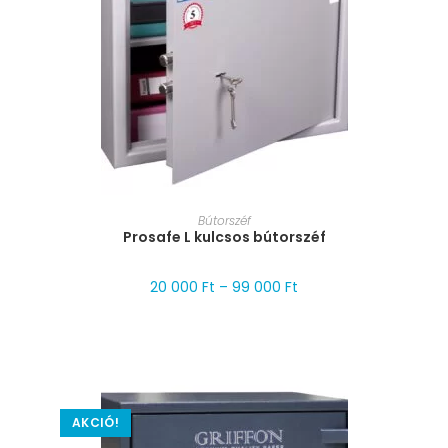
MÉRET VÁLASZTÁSA
Bútorszéf
Prosafe L kulcsos bútorszéf
20 000
Ft
–
99 000
Ft
AKCIÓ!