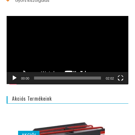
Gyors kiszolgálás
Videólejátszó
00:00
02:02
Akciós Termékeink
AKCIÓ!