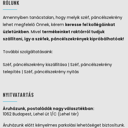
RÓLUNK
Amennyiben tanácstalan, hogy melyik széf, páncélszekrény
lehet megfelelő Önnek, kérem
keresse fel kollégáinkat
üzletünkben
. Mivel
termékeinket raktárról tudjuk
szállítani, így a széfek, páncélszekrények kipróbálhatóak!
További szolgáltatásaink:
Széf, páncélszekrény kiszállítása | Széf, páncélszekrény
telepítés | Széf, páncélszekrény nyitás
NYITVATARTÁS
Áruházunk, postaládák nagy választékban:
1062 Budapest, Lehel út 1/C (Lehel tér)
Áruházunk előtt kényelmes parkolási lehetőséget biztosítunk.