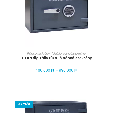
MÉRET VÁLASZTÁSA
Páncélszekrény
,
Tűzálló páncélszekrény
TITAN digitális tűzálló páncélszekrény
460 000
Ft
–
990 000
Ft
AKCIÓ!