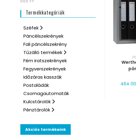
000 FT
Termékkategóriák
Széfek
Páncélszekrények
Fali páncélszekrény
Tűzálló termékek
MÉRE
P
Fém iratszekrények
Werthe
pá
Fegyverszekrények
Időzáras kasszák
464 0
Postaládák
Csomagautomaták
Kulcstárolók
Pénztárolók
Akciós termékeink