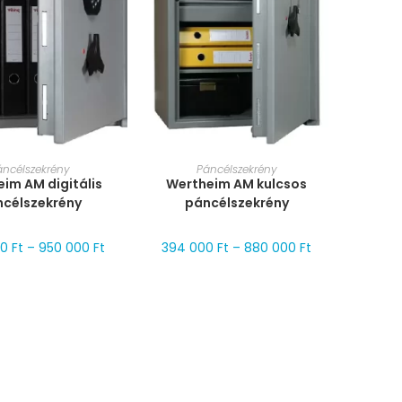
T VÁLASZTÁSA
MÉRET VÁLASZTÁSA
áncélszekrény
Páncélszekrény
im AM digitális
Wertheim AM kulcsos
ncélszekrény
páncélszekrény
00
Ft
–
950 000
Ft
394 000
Ft
–
880 000
Ft