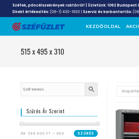
Széfek, páncélszekrények raktárról! | Üzletünk:
1062 Budapest L
Direkt értékesítés:
(06-1) 430-1930
|
Szerviz és karbantartás:
(0
KEZDŐOLDAL
AKCI
515 x 495 x 310
Alapért
Szűrés Ár Szerint
SZŰRÉS
ÁR:
394 000 FT
—
950