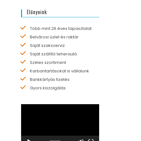
Előnyeink
Több mint 26 éves tapasztalat
Belvárosi üzlet és raktár
Saját szakszerviz
Saját szállító teherautó
Széles szortiment
Karbantartásokat is vállalunk
Bankkártyás fizetés
Gyors kiszolgálás
Videólejátszó