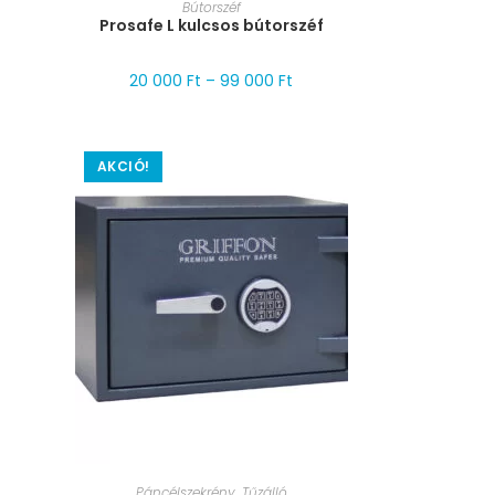
MÉRET VÁLASZTÁSA
Bútorszéf
Prosafe L kulcsos bútorszéf
20 000
Ft
–
99 000
Ft
AKCIÓ!
MÉRET VÁLASZTÁSA
Páncélszekrény
,
Tűzálló