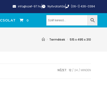
info@szef-97.hu
Nyitvatartás
(06-1) 436-0384
CSOLAT
0
>
Termékek
>
515 x 495 x 310
NÉZET:
12
24
MINDEN