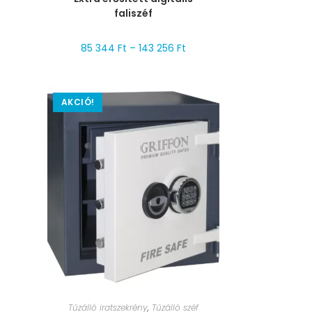
faliszéf
85 344
Ft
–
143 256
Ft
AKCIÓ!
MÉRET VÁLASZTÁSA
Tűzálló iratszekrény
,
Tűzálló széf