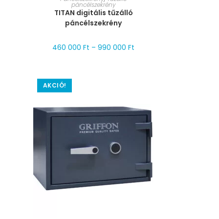
páncélszekrény
TITAN digitális tűzálló
páncélszekrény
460 000
Ft
–
990 000
Ft
AKCIÓ!