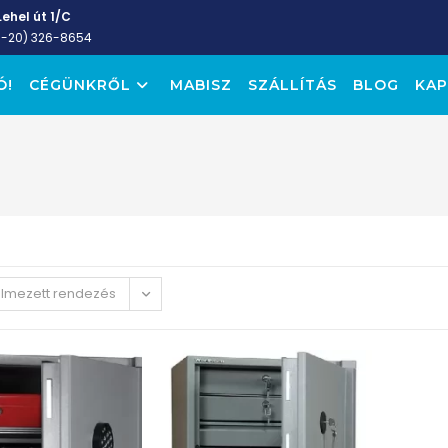
ehel út 1/C
6-20) 326-8654
Ó!
CÉGÜNKRŐL
MABISZ
SZÁLLÍTÁS
BLOG
KAP
elmezett rendezés