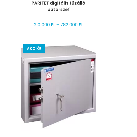
PARITET digitális tűzálló
bútorszéf
210 000
Ft
–
782 000
Ft
AKCIÓ!