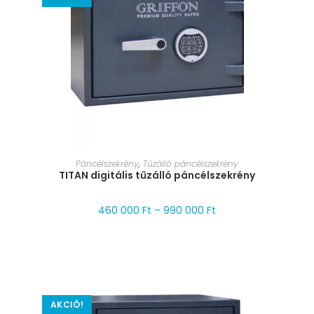
MÉRET VÁLASZTÁSA
Páncélszekrény
,
Tűzálló páncélszekrény
TITAN digitális tűzálló páncélszekrény
460 000
Ft
–
990 000
Ft
AKCIÓ!