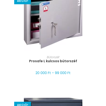
AKCIÓ!
MÉRET VÁLASZTÁSA
Bútorszéf
Prosafe L kulcsos bútorszéf
20 000
Ft
–
99 000
Ft
AKCIÓ!