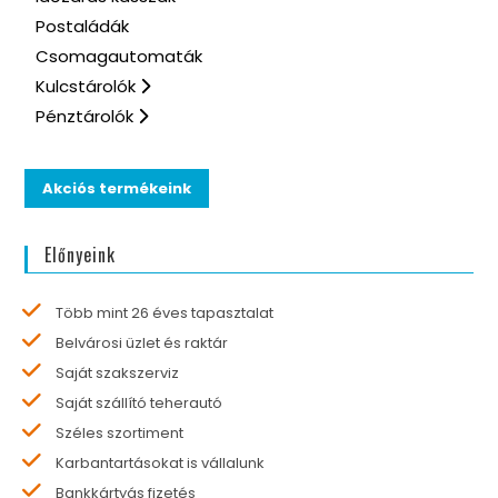
Postaládák
Csomagautomaták
Kulcstárolók
Pénztárolók
Akciós termékeink
Előnyeink
Több mint 26 éves tapasztalat
Belvárosi üzlet és raktár
Saját szakszerviz
Saját szállító teherautó
Széles szortiment
Karbantartásokat is vállalunk
Bankkártyás fizetés