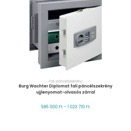
MÉRET VÁLASZTÁSA
Fali páncélszekrény
Burg Wachter Diplomat fali páncélszekrény
ujjlenyomat-olvasós zárral
585 000
Ft
–
1 023 710
Ft