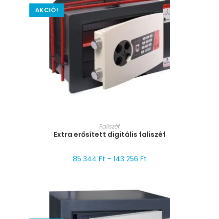
AKCIÓ!
MÉRET VÁLASZTÁSA
Faliszéf
Extra erősített digitális faliszéf
85 344
Ft
–
143 256
Ft