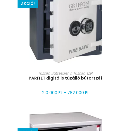
AKCIÓ!
MÉRET VÁLASZTÁSA
Tűzálló iratszekrény
,
Tűzálló széf
PARITET digitális tűzálló bútorszéf
210 000
Ft
–
782 000
Ft