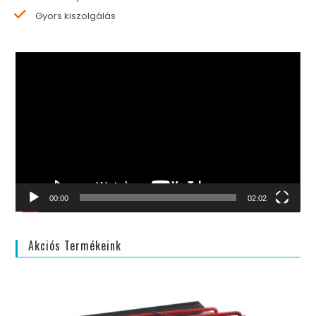
Gyors kiszolgálás
Videólejátszó
00:00
02:02
Akciós Termékeink