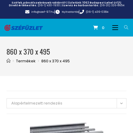
Széfek, páncélszekrények raktárról! | Üzletünk:
1062 Budapest Lehel út 1/C
Direkt értékesítés:
(06-1) 430-1930
|
Szerviz és karbantartás:
(06-20) 326-8654
info@szef-97.hu
Nyitvatartás
(06-1) 436-0384
0
860 x 370 x 495
>
Termékek
>
860 x 370 x 495
Alapértelmezett rendezés