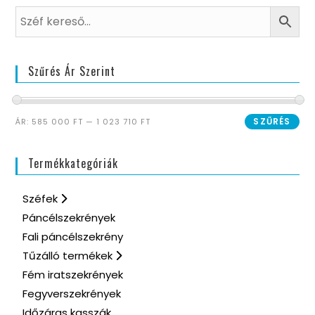
Szűrés Ár Szerint
SZŰRÉS
ÁR:
585 000 FT
—
1 023 710 FT
Termékkategóriák
Széfek
Páncélszekrények
Fali páncélszekrény
Tűzálló termékek
Fém iratszekrények
Fegyverszekrények
Időzáras kasszák