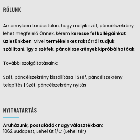
RÓLUNK
Amennyiben tanácstalan, hogy melyik széf, páncélszekrény
lehet megfelelő Önnek, kérem
keresse fel kollégáinkat
üzletünkben
. Mivel
termékeinket raktárról tudjuk
szállítani, így a széfek, páncélszekrények kipróbálhatóak!
További szolgáltatásaink:
Széf, páncélszekrény kiszállítása | Széf, páncélszekrény
telepítés | Széf, páncélszekrény nyitás
NYITVATARTÁS
Áruházunk, postaládák nagy választékban:
1062 Budapest, Lehel út 1/C (Lehel tér)