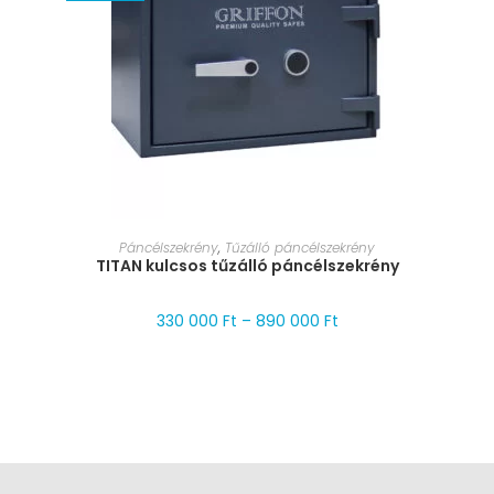
MÉRET VÁLASZTÁSA
Páncélszekrény
,
Tűzálló páncélszekrény
TITAN kulcsos tűzálló páncélszekrény
330 000
Ft
–
890 000
Ft