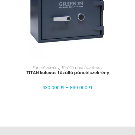
MÉRET VÁLASZTÁSA
Páncélszekrény
,
Tűzálló páncélszekrény
TITAN kulcsos tűzálló páncélszekrény
330 000
Ft
–
890 000
Ft