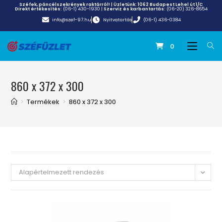
Széfek, páncélszekrények raktárról! | Üzletünk:
1062 Budapest Lehel út 1/C
Direkt értékesítés:
(06-1) 430-1930
|
Szerviz és karbantartás:
(06-20) 326-8654
info@szef-97.hu
Nyitvatartás
(06-1) 436-0384
0
860 x 372 x 300
>
Termékek
>
860 x 372 x 300
Alapértelmezett rendezés