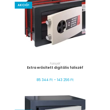
AKCIÓ!
MÉRET VÁLASZTÁSA
Faliszéf
Extra erősített digitális faliszéf
85 344
Ft
–
143 256
Ft