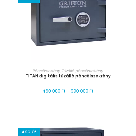
MÉRET VÁLASZTÁSA
Páncélszekrény
,
Tűzálló páncélszekrény
TITAN digitális tűzálló páncélszekrény
460 000
Ft
–
990 000
Ft
AKCIÓ!