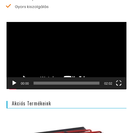
Gyors kiszolgálás
Videólejátszó
00:00
02:02
Akciós Termékeink