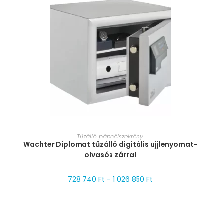
MÉRET VÁLASZTÁSA
Tűzálló páncélszekrény
Wachter Diplomat tűzálló digitális ujjlenyomat-
olvasós zárral
728 740
Ft
–
1 026 850
Ft