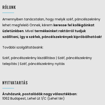
RÓLUNK
Amennyiben tanácstalan, hogy melyik széf, páncélszekrény
lehet megfelelő Önnek, kérem
keresse fel kollégáinkat
üzletünkben
. Mivel
termékeinket raktárról tudjuk
szállítani, így a széfek, páncélszekrények kipróbálhatóak!
További szolgáltatásaink:
Széf, páncélszekrény kiszállítása | Széf, páncélszekrény
telepítés | Széf, páncélszekrény nyitás
NYITVATARTÁS
Áruházunk, postaládák nagy választékban:
1062 Budapest, Lehel út 1/C (Lehel tér)