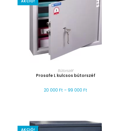
AKCIÓ!
MÉRET VÁLASZTÁSA
Bútorszéf
Prosafe L kulcsos bútorszéf
20 000
Ft
–
99 000
Ft
AKCIÓ!