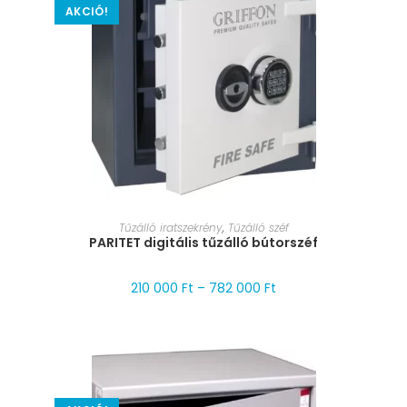
AKCIÓ!
MÉRET VÁLASZTÁSA
Tűzálló iratszekrény
,
Tűzálló széf
PARITET digitális tűzálló bútorszéf
210 000
Ft
–
782 000
Ft