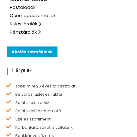
Postaládák
Csomagautomaták
Kulcstárolók
Pénztárolók
Akciós termékeink
Előnyeink
Több mint 26 éves tapasztalat
Belvárosi üzlet és raktár
Saját szakszerviz
Saját szállító teherautó
Széles szortiment
Karbantartásokat is vállalunk
Bankkártyás fizetés