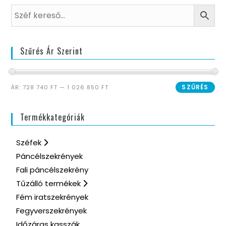
Szűrés Ár Szerint
SZŰRÉS
ÁR:
728 740 FT
—
1 026 850 FT
Termékkategóriák
Széfek
Páncélszekrények
Fali páncélszekrény
Tűzálló termékek
Fém iratszekrények
Fegyverszekrények
Időzáras kasszák