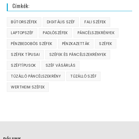
Címkék:
BÚTORSZÉFEK
DIGITÁLIS SZÉF
FALI SZÉFEK
LAPTOPSZÉF
PADLÓSZÉFEK
PÁNCÉLSZEKRÉNYEK
PÉNZBEDOBÓS SZÉFEK
PÉNZKAZETTÁK
SZÉFEK
SZÉFEK TÍPUSAI
SZÉFEK ÉS PÁNCÉLSZEKRÉNYEK
SZÉFTÍPUSOK
SZÉF VÁSÁRLÁS
TŰZÁLLÓ PÁNCÉLSZEKRÉNY
TŰZÁLLÓ SZÉF
WERTHEIM SZÉFEK