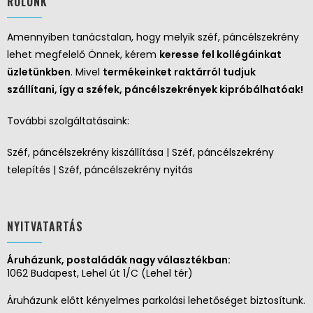
RÓLUNK
Amennyiben tanácstalan, hogy melyik széf, páncélszekrény
lehet megfelelő Önnek, kérem
keresse fel kollégáinkat
üzletünkben
. Mivel
termékeinket raktárról tudjuk
szállítani, így a széfek, páncélszekrények kipróbálhatóak!
További szolgáltatásaink:
Széf, páncélszekrény kiszállítása | Széf, páncélszekrény
telepítés | Széf, páncélszekrény nyitás
NYITVATARTÁS
Áruházunk, postaládák nagy választékban:
1062 Budapest, Lehel út 1/C (Lehel tér)
Áruházunk előtt kényelmes parkolási lehetőséget biztosítunk.