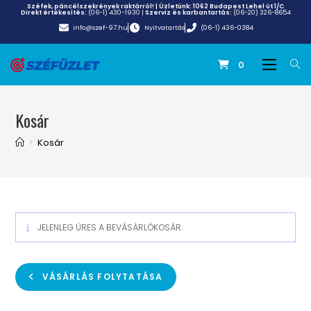
Széfek, páncélszekrények raktárról! | Üzletünk:
1062 Budapest Lehel út 1/C
Direkt értékesítés:
(06-1) 430-1930
|
Szerviz és karbantartás:
(06-20) 326-8654
info@szef-97.hu
Nyitvatartás
(06-1) 436-0384
0
Kosár
>
Kosár
JELENLEG ÜRES A BEVÁSÁRLÓKOSÁR.
VÁSÁRLÁS FOLYTATÁSA