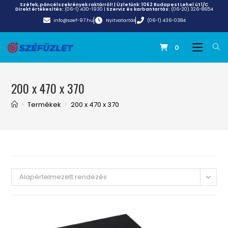
Széfek, páncélszekrények raktárról! | Üzletünk:
1062 Budapest Lehel út 1/C
Direkt értékesítés:
(06-1) 430-1930
|
Szerviz és karbantartás:
(06-20) 326-8654
info@szef-97.hu
Nyitvatartás
(06-1) 436-0384
0
200 x 470 x 370
>
Termékek
>
200 x 470 x 370
Alapértelmezett rendezés