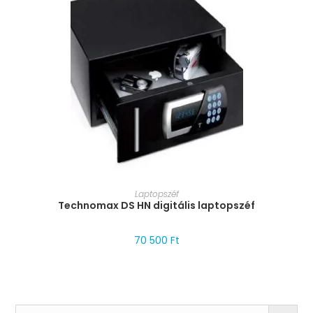
MÉRET VÁLASZTÁSA
Laptopszéf
Technomax DS HN digitális laptopszéf
70 500
Ft