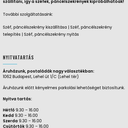
szállítani, így a széfek, páncélszekrények kipróbálhatóak!
További szolgáltatásaink:
Széf, páncélszekrény kiszállítása | Széf, páncélszekrény
telepítés | Széf, páncélszekrény nyitás
NYITVATARTÁS
Áruházunk, postaládák nagy választékban:
1062 Budapest, Lehel út 1/C (Lehel tér)
Áruházunk előtt kényelmes parkolási lehetőséget biztosítunk.
Nyitva tartás:
Hétfő
9.30 – 16.00
Kedd
9.30 – 16.00
Szerda
9.30 – 16.00
Csütörtök
9.30 – 16.00