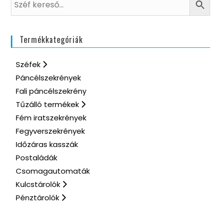
Termékkategóriák
Széfek
Páncélszekrények
Fali páncélszekrény
Tűzálló termékek
Fém iratszekrények
Fegyverszekrények
Időzáras kasszák
Postaládák
Csomagautomaták
Kulcstárolók
Pénztárolók