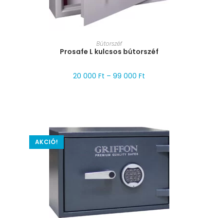
MÉRET VÁLASZTÁSA
Bútorszéf
Prosafe L kulcsos bútorszéf
20 000
Ft
–
99 000
Ft
AKCIÓ!