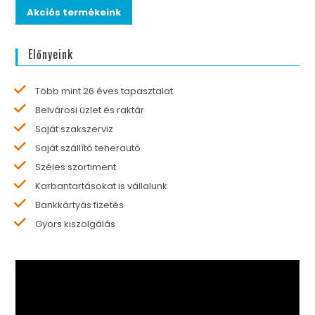
Akciós termékeink
Előnyeink
Több mint 26 éves tapasztalat
Belvárosi üzlet és raktár
Saját szakszerviz
Saját szállító teherautó
Széles szortiment
Karbantartásokat is vállalunk
Bankkártyás fizetés
Gyors kiszolgálás
Videólejátszó