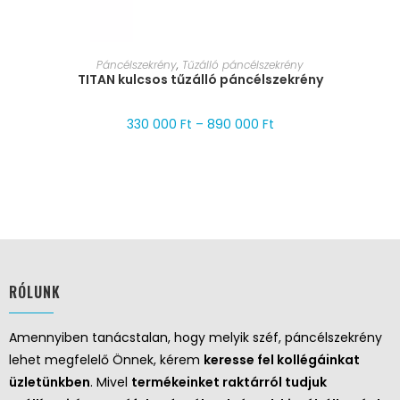
MÉRET VÁLASZTÁSA
Páncélszekrény
,
Tűzálló páncélszekrény
TITAN kulcsos tűzálló páncélszekrény
330 000
Ft
–
890 000
Ft
RÓLUNK
Amennyiben tanácstalan, hogy melyik széf, páncélszekrény
lehet megfelelő Önnek, kérem
keresse fel kollégáinkat
üzletünkben
. Mivel
termékeinket raktárról tudjuk