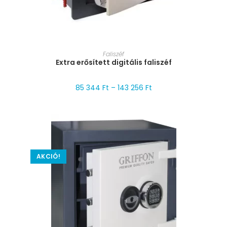
MÉRET VÁLASZTÁSA
Faliszéf
Extra erősített digitális faliszéf
85 344
Ft
–
143 256
Ft
AKCIÓ!