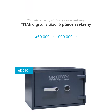
MÉRET VÁLASZTÁSA
Páncélszekrény
,
Tűzálló páncélszekrény
TITAN digitális tűzálló páncélszekrény
460 000
Ft
–
990 000
Ft
AKCIÓ!