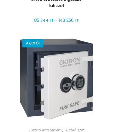
faliszéf
85 344
Ft
–
143 256
Ft
AKCIÓ!
MÉRET VÁLASZTÁSA
Tűzálló iratszekrény
,
Tűzálló széf