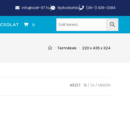
info@szef-97.hu
Nyitvatartás
(06-1) 436-0384
CSOLAT
0
>
Termékek
>
220 x 435 x 324
NÉZET:
12
24
MINDEN