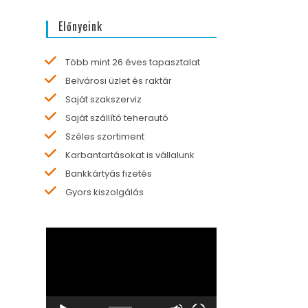
Előnyeink
Több mint 26 éves tapasztalat
Belvárosi üzlet és raktár
Saját szakszerviz
Saját szállító teherautó
Széles szortiment
Karbantartásokat is vállalunk
Bankkártyás fizetés
Gyors kiszolgálás
Videólejátszó