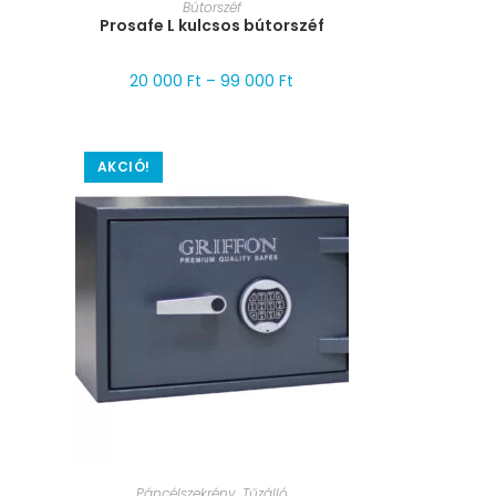
MÉRET VÁLASZTÁSA
Bútorszéf
Prosafe L kulcsos bútorszéf
20 000
Ft
–
99 000
Ft
AKCIÓ!
MÉRET VÁLASZTÁSA
Páncélszekrény
,
Tűzálló