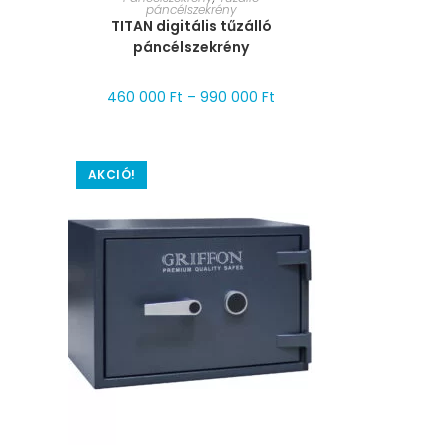
páncélszekrény
TITAN digitális tűzálló
páncélszekrény
460 000
Ft
–
990 000
Ft
AKCIÓ!