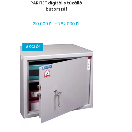
PARITET digitális tűzálló
bútorszéf
210 000
Ft
–
782 000
Ft
AKCIÓ!