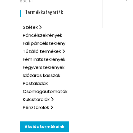
000 FT
Termékkategóriák
Széfek
Páncélszekrények
Fali páncélszekrény
Tűzálló termékek
Fém iratszekrények
Fegyverszekrények
Időzáras kasszák
Postaládák
Csomagautomaták
Kulcstárolók
Pénztárolók
Akciós termékeink