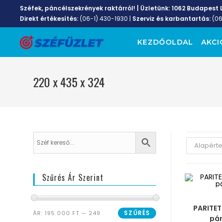
Széfek, páncélszekrények raktárról! | Üzletünk:
1062 Budapest L
Direkt értékesítés:
(06-1) 430-1930
|
Szerviz és karbantartás:
(0
KEZDŐOLDAL
AKCI
220 x 435 x 324
Alapért
Szűrés Ár Szerint
MÉRE
PARITET
SZŰRÉS
ÁR:
195 000 FT
—
249
pá