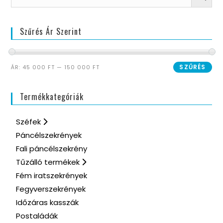
Szűrés Ár Szerint
SZŰRÉS
ÁR:
45 000 FT
—
150 000 FT
Termékkategóriák
Széfek
Páncélszekrények
Fali páncélszekrény
Tűzálló termékek
Fém iratszekrények
Fegyverszekrények
Időzáras kasszák
Postaládák