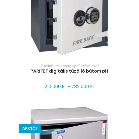
MÉRET VÁLASZTÁSA
Tűzálló iratszekrény
,
Tűzálló széf
PARITET digitális tűzálló bútorszéf
210 000
Ft
–
782 000
Ft
AKCIÓ!