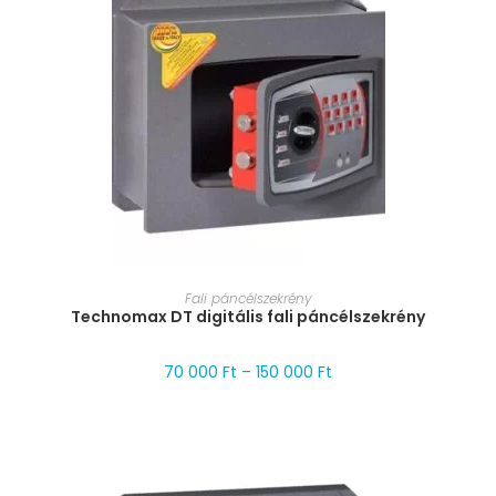
MÉRET VÁLASZTÁSA
Fali páncélszekrény
Technomax DT digitális fali páncélszekrény
70 000
Ft
–
150 000
Ft