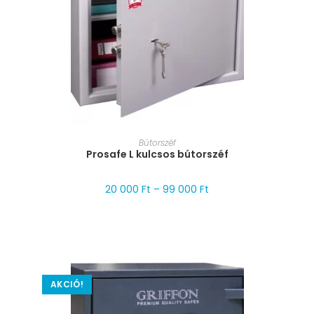
MÉRET VÁLASZTÁSA
Bútorszéf
Prosafe L kulcsos bútorszéf
20 000
Ft
–
99 000
Ft
AKCIÓ!