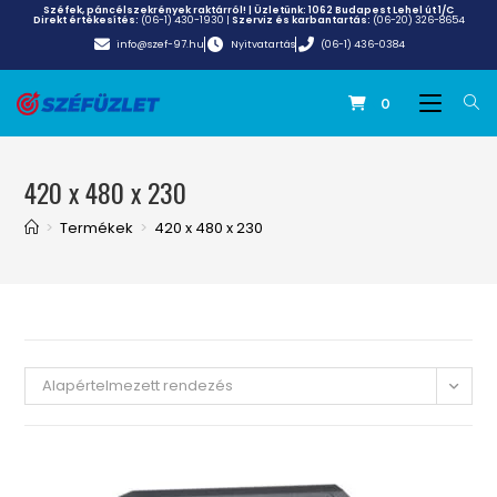
Széfek, páncélszekrények raktárról! | Üzletünk:
1062 Budapest Lehel út 1/C
Direkt értékesítés:
(06-1) 430-1930
|
Szerviz és karbantartás:
(06-20) 326-8654
info@szef-97.hu
Nyitvatartás
(06-1) 436-0384
0
420 x 480 x 230
>
Termékek
>
420 x 480 x 230
Alapértelmezett rendezés