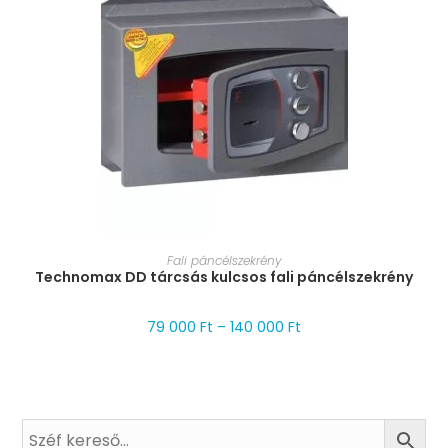
MÉRET VÁLASZTÁSA
Fali páncélszekrény
Technomax DD tárcsás kulcsos fali páncélszekrény
79 000
Ft
–
140 000
Ft