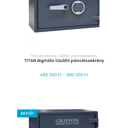
MÉRET VÁLASZTÁSA
Páncélszekrény
,
Tűzálló páncélszekrény
TITAN digitális tűzálló páncélszekrény
460 000
Ft
–
990 000
Ft
AKCIÓ!