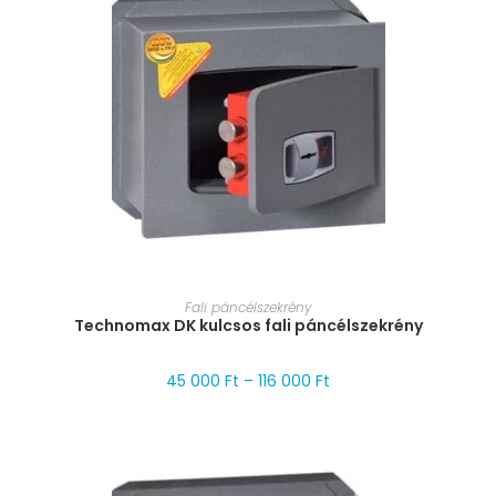
MÉRET VÁLASZTÁSA
Fali páncélszekrény
Technomax DK kulcsos fali páncélszekrény
45 000
Ft
–
116 000
Ft