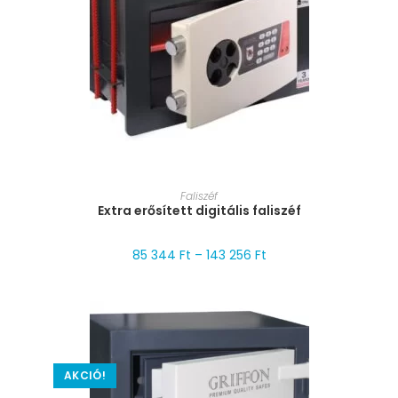
MÉRET VÁLASZTÁSA
Faliszéf
Extra erősített digitális faliszéf
85 344
Ft
–
143 256
Ft
AKCIÓ!