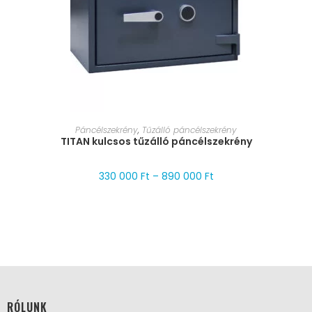
MÉRET VÁLASZTÁSA
Páncélszekrény
,
Tűzálló páncélszekrény
TITAN kulcsos tűzálló páncélszekrény
330 000
Ft
–
890 000
Ft
RÓLUNK