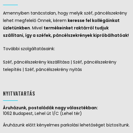
Amennyiben tanácstalan, hogy melyik széf, páncélszekrény
lehet megfelelő Önnek, kérem
keresse fel kollégáinkat
üzletünkben
. Mivel
termékeinket raktárról tudjuk
szállítani, így a széfek, páncélszekrények kipróbálhatóak!
További szolgáltatásaink:
Széf, páncélszekrény kiszállítása | Széf, páncélszekrény
telepítés | Széf, páncélszekrény nyitás
NYITVATARTÁS
Áruházunk, postaládák nagy választékban:
1062 Budapest, Lehel út 1/C (Lehel tér)
Áruházunk előtt kényelmes parkolási lehetőséget biztosítunk.