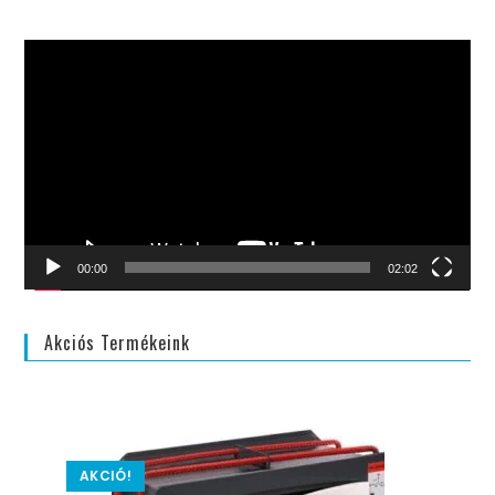
Videólejátszó
00:00
02:02
Akciós Termékeink
AKCIÓ!