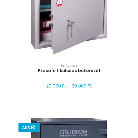
MÉRET VÁLASZTÁSA
Bútorszéf
Prosafe L kulcsos bútorszéf
20 000
Ft
–
99 000
Ft
AKCIÓ!