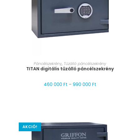
MÉRET VÁLASZTÁSA
Páncélszekrény
,
Tűzálló páncélszekrény
TITAN digitális tűzálló páncélszekrény
460 000
Ft
–
990 000
Ft
AKCIÓ!