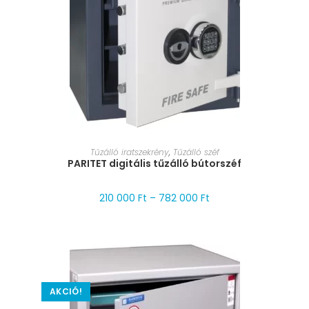
MÉRET VÁLASZTÁSA
Tűzálló iratszekrény
,
Tűzálló széf
PARITET digitális tűzálló bútorszéf
210 000
Ft
–
782 000
Ft
AKCIÓ!