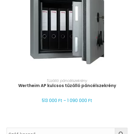
MÉRET VÁLASZTÁSA
Tűzálló páncélszekrény
Wertheim AP kulcsos tűzálló páncélszekrény
513 000
Ft
–
1 090 000
Ft