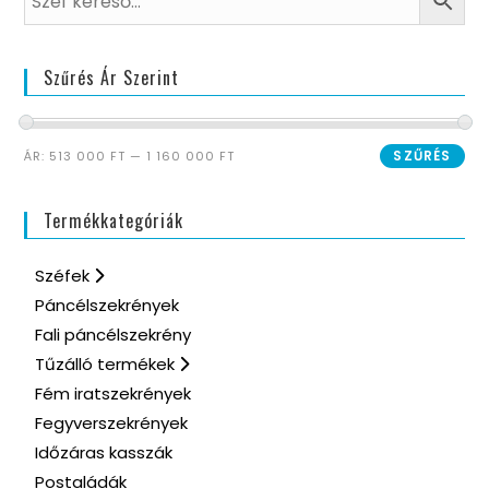
Szűrés Ár Szerint
SZŰRÉS
ÁR:
513 000 FT
—
1 160 000 FT
Termékkategóriák
Széfek
Páncélszekrények
Fali páncélszekrény
Tűzálló termékek
Fém iratszekrények
Fegyverszekrények
Időzáras kasszák
Postaládák