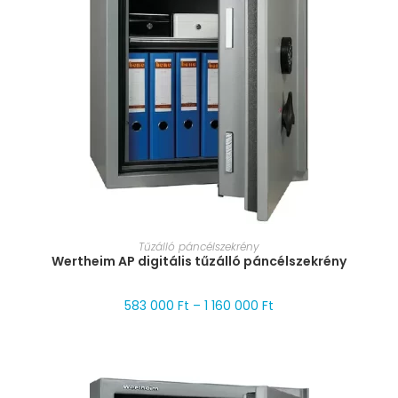
MÉRET VÁLASZTÁSA
Tűzálló páncélszekrény
Wertheim AP digitális tűzálló páncélszekrény
583 000
Ft
–
1 160 000
Ft