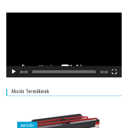
Videólejátszó
00:00
02:02
Akciós Termékeink
AKCIÓ!