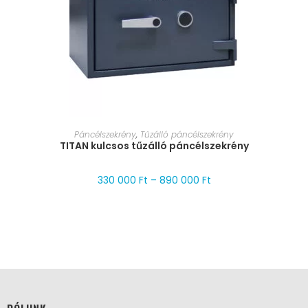
MÉRET VÁLASZTÁSA
Páncélszekrény
,
Tűzálló páncélszekrény
TITAN kulcsos tűzálló páncélszekrény
330 000
Ft
–
890 000
Ft