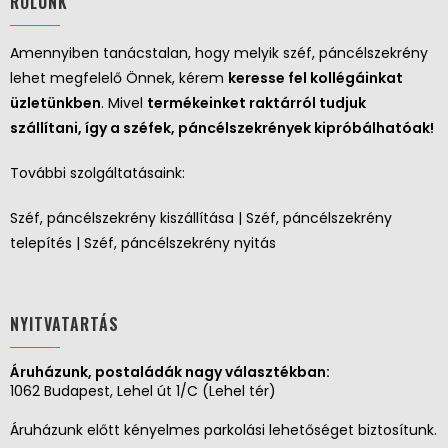
RÓLUNK
Amennyiben tanácstalan, hogy melyik széf, páncélszekrény
lehet megfelelő Önnek, kérem
keresse fel kollégáinkat
üzletünkben
. Mivel
termékeinket raktárról tudjuk
szállítani, így a széfek, páncélszekrények kipróbálhatóak!
További szolgáltatásaink:
Széf, páncélszekrény kiszállítása | Széf, páncélszekrény
telepítés | Széf, páncélszekrény nyitás
NYITVATARTÁS
Áruházunk, postaládák nagy választékban:
1062 Budapest, Lehel út 1/C (Lehel tér)
Áruházunk előtt kényelmes parkolási lehetőséget biztosítunk.