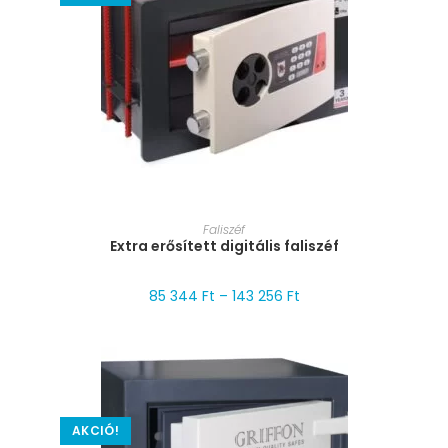
MÉRET VÁLASZTÁSA
Faliszéf
Extra erősített digitális faliszéf
85 344
Ft
–
143 256
Ft
AKCIÓ!