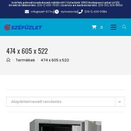
Széfek, páncélszekrények raktárról! | Üzletünk:
1062 Budapest Lehel út 1/C
Direkt értékesítés:
(06-1) 430-1930
|
Szerviz és karbantartás:
(06-20) 326-8654
info@szef-97.hu
Nyitvatartás
(06-1) 436-0384
0
474 x 605 x 522
>
Termékek
>
474 x 605 x 522
Alapértelmezett rendezés