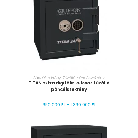
MÉRET VÁLASZTÁSA
Páncélszekrény
,
Tűzálló páncélszekrény
TITAN extra digitális kulcsos tűzálló
páncélszekrény
650 000
Ft
–
1 390 000
Ft