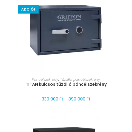
AKCIÓ!
MÉRET VÁLASZTÁSA
Páncélszekrény
,
Tűzálló páncélszekrény
TITAN kulcsos tűzálló páncélszekrény
330 000
Ft
–
890 000
Ft