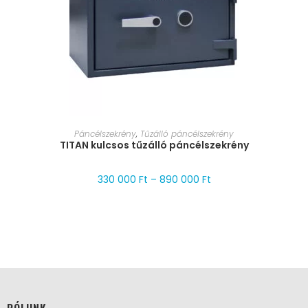
MÉRET VÁLASZTÁSA
Páncélszekrény
,
Tűzálló páncélszekrény
TITAN kulcsos tűzálló páncélszekrény
330 000
Ft
–
890 000
Ft