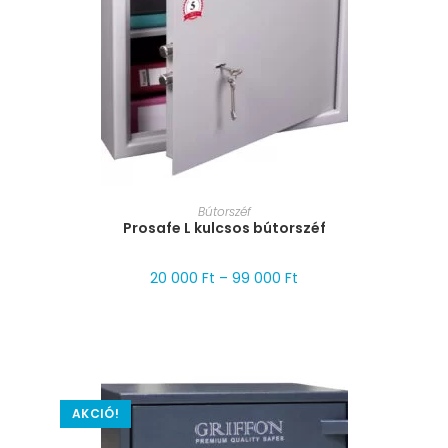
MÉRET VÁLASZTÁSA
Bútorszéf
Prosafe L kulcsos bútorszéf
20 000
Ft
–
99 000
Ft
AKCIÓ!