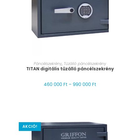
MÉRET VÁLASZTÁSA
Páncélszekrény
,
Tűzálló páncélszekrény
TITAN digitális tűzálló páncélszekrény
460 000
Ft
–
990 000
Ft
AKCIÓ!