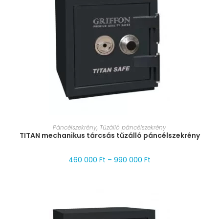
MÉRET VÁLASZTÁSA
Páncélszekrény
,
Tűzálló páncélszekrény
TITAN mechanikus tárcsás tűzálló páncélszekrény
460 000
Ft
–
990 000
Ft