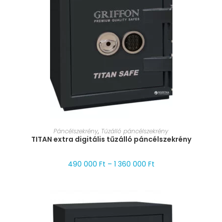
MÉRET VÁLASZTÁSA
Páncélszekrény
,
Tűzálló páncélszekrény
TITAN extra digitális tűzálló páncélszekrény
490 000
Ft
–
1 360 000
Ft