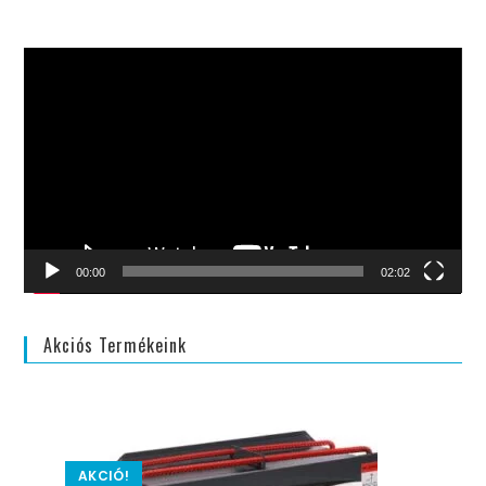
Videólejátszó
00:00
02:02
Akciós Termékeink
AKCIÓ!