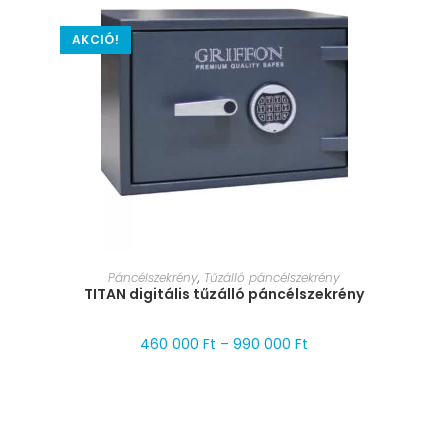
AKCIÓ!
MÉRET VÁLASZTÁSA
Páncélszekrény
,
Tűzálló páncélszekrény
TITAN digitális tűzálló páncélszekrény
460 000
Ft
–
990 000
Ft