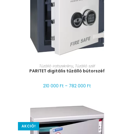
MÉRET VÁLASZTÁSA
Tűzálló iratszekrény
,
Tűzálló széf
PARITET digitális tűzálló bútorszéf
210 000
Ft
–
782 000
Ft
AKCIÓ!