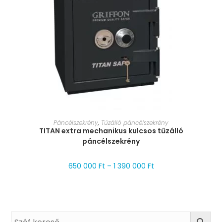
MÉRET VÁLASZTÁSA
Páncélszekrény
,
Tűzálló páncélszekrény
TITAN extra mechanikus kulcsos tűzálló
páncélszekrény
650 000
Ft
–
1 390 000
Ft