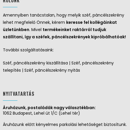
RÓLUNK
Amennyiben tanácstalan, hogy melyik széf, páncélszekrény
lehet megfelelő Önnek, kérem
keresse fel kollégáinkat
üzletünkben
. Mivel
termékeinket raktárról tudjuk
szállítani, így a széfek, páncélszekrények kipróbálhatóak!
További szolgáltatásaink:
Széf, páncélszekrény kiszállítása | Széf, páncélszekrény
telepítés | Széf, páncélszekrény nyitás
NYITVATARTÁS
Áruházunk, postaládák nagy választékban:
1062 Budapest, Lehel út 1/C (Lehel tér)
Áruházunk előtt kényelmes parkolási lehetőséget biztosítunk.