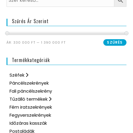
Szűrés Ár Szerint
SZŰRÉS
ÁR:
330 000 FT
—
1 390 000 FT
Termékkategóriák
Széfek
Páncélszekrények
Fali páncélszekrény
Tűzálló termékek
Fém iratszekrények
Fegyverszekrények
Időzáras kasszák
Postaládák