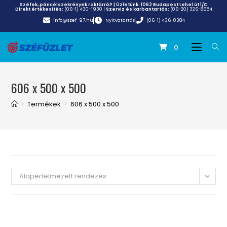
Széfek, páncélszekrények raktárról! | Üzletünk:
1062 Budapest Lehel út 1/C
Direkt értékesítés:
(06-1) 430-1930
|
Szerviz és karbantartás:
(06-20) 326-8654
info@szef-97.hu
Nyitvatartás
(06-1) 436-0384
0
606 x 500 x 500
>
Termékek
>
606 x 500 x 500
Alapértelmezett rendezés