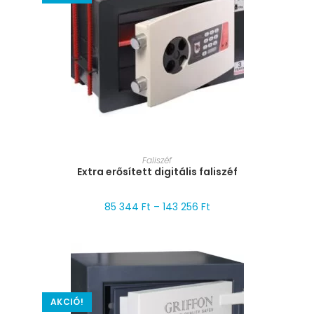
MÉRET VÁLASZTÁSA
Faliszéf
Extra erősített digitális faliszéf
85 344
Ft
–
143 256
Ft
AKCIÓ!