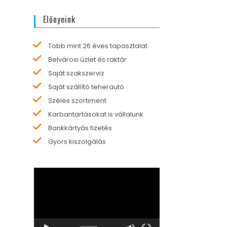
Előnyeink
Több mint 26 éves tapasztalat
Belvárosi üzlet és raktár
Saját szakszerviz
Saját szállító teherautó
Széles szortiment
Karbantartásokat is vállalunk
Bankkártyás fizetés
Gyors kiszolgálás
Videólejátszó