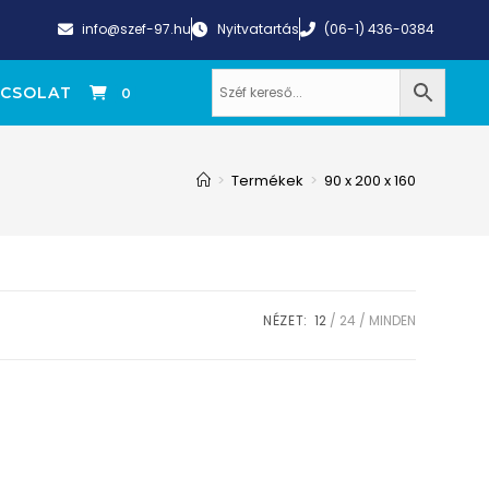
info@szef-97.hu
Nyitvatartás
(06-1) 436-0384
CSOLAT
0
>
Termékek
>
90 x 200 x 160
NÉZET:
12
24
MINDEN