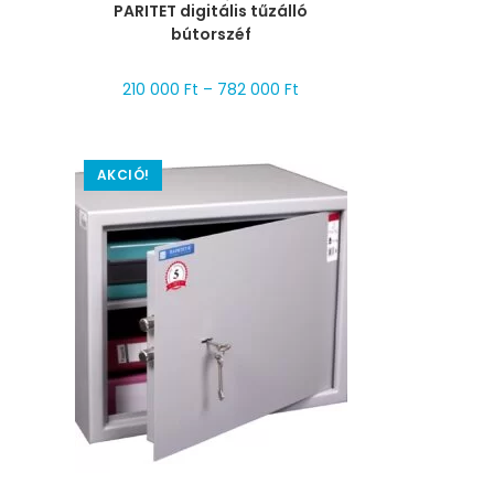
PARITET digitális tűzálló
bútorszéf
210 000
Ft
–
782 000
Ft
AKCIÓ!