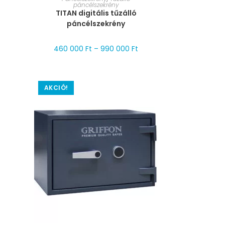
páncélszekrény
TITAN digitális tűzálló
páncélszekrény
460 000
Ft
–
990 000
Ft
AKCIÓ!