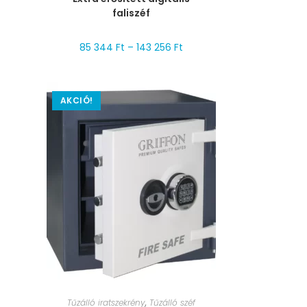
faliszéf
85 344
Ft
–
143 256
Ft
AKCIÓ!
MÉRET VÁLASZTÁSA
Tűzálló iratszekrény
,
Tűzálló széf