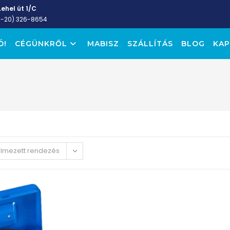
ehel út 1/C
6-20) 326-8654
Ó!
CÉGÜNKRŐL
MABISZ
SZÁLLÍTÁS
BLOG
KAP
elmezett rendezés