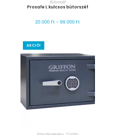
MÉRET VÁLASZTÁSA
Bútorszéf
Prosafe L kulcsos bútorszéf
20 000
Ft
–
99 000
Ft
AKCIÓ!
MÉRET VÁLASZTÁSA
Páncélszekrény
,
Tűzálló