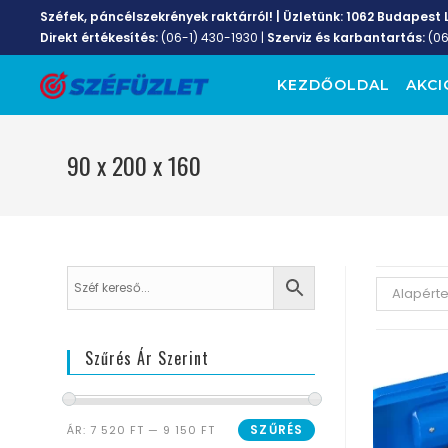
Széfek, páncélszekrények raktárról! | Üzletünk:
1062 Budapest L
Direkt értékesítés:
(06-1) 430-1930
|
Szerviz és karbantartás:
(0
KEZDŐOLDAL
AKCI
90 x 200 x 160
Alapért
Szűrés Ár Szerint
SZŰRÉS
ÁR:
7 520 FT
—
9 150 FT