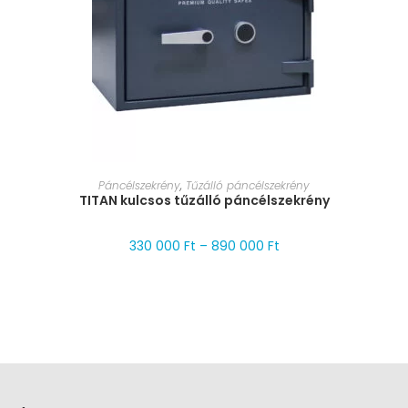
MÉRET VÁLASZTÁSA
Páncélszekrény
,
Tűzálló páncélszekrény
TITAN kulcsos tűzálló páncélszekrény
330 000
Ft
–
890 000
Ft