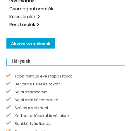
Postaládák
Csomagautomaták
Kulcstárolók
Pénztárolók
Akciós termékeink
Előnyeink
Több mint 26 éves tapasztalat
Belvárosi üzlet és raktár
Saját szakszerviz
Saját szállító teherautó
Széles szortiment
Karbantartásokat is vállalunk
Bankkártyás fizetés