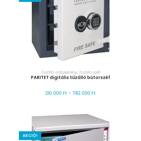
MÉRET VÁLASZTÁSA
Tűzálló iratszekrény
,
Tűzálló széf
PARITET digitális tűzálló bútorszéf
210 000
Ft
–
782 000
Ft
AKCIÓ!