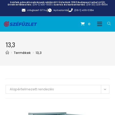
Széfek, páncélszekrények raktárról! | Üzletünk:
1062 Budapest Lehel út 1/C
Direkt értékesítés:
(06-1) 430-1930
|
Szerviz és karbantartás:
(06-20) 326-8654
info@szef-97.hu
Nyitvatartás
(06-1) 436-0384
0
13,3
>
Termékek
>
13,3
Alapértelmezett rendezés