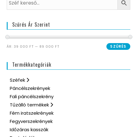
Szűrés Ár Szerint
SZŰRÉS
ÁR:
39 000 FT
—
89 000 FT
Termékkategóriák
Széfek
Páncélszekrények
Fali páncélszekrény
Tűzálló termékek
Fém iratszekrények
Fegyverszekrények
Időzáras kasszák