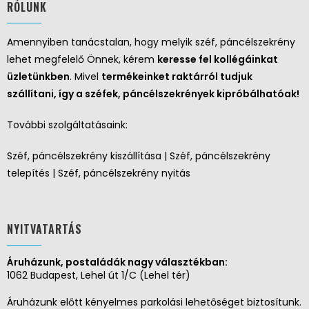
RÓLUNK
Amennyiben tanácstalan, hogy melyik széf, páncélszekrény
lehet megfelelő Önnek, kérem
keresse fel kollégáinkat
üzletünkben
. Mivel
termékeinket raktárról tudjuk
szállítani, így a széfek, páncélszekrények kipróbálhatóak!
További szolgáltatásaink:
Széf, páncélszekrény kiszállítása | Széf, páncélszekrény
telepítés | Széf, páncélszekrény nyitás
NYITVATARTÁS
Áruházunk, postaládák nagy választékban:
1062 Budapest, Lehel út 1/C (Lehel tér)
Áruházunk előtt kényelmes parkolási lehetőséget biztosítunk.