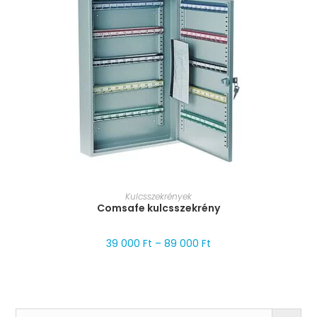
MÉRET VÁLASZTÁSA
Kulcsszekrények
Comsafe kulcsszekrény
39 000
Ft
–
89 000
Ft