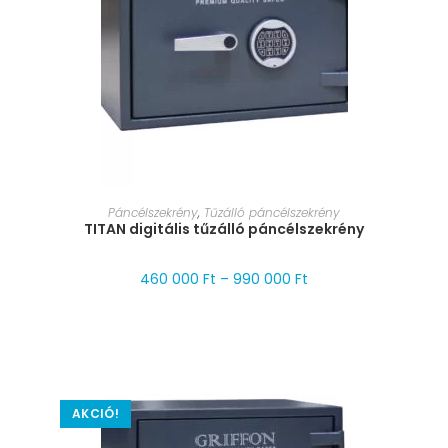
MÉRET VÁLASZTÁSA
Páncélszekrény
,
Tűzálló páncélszekrény
TITAN digitális tűzálló páncélszekrény
460 000
Ft
–
990 000
Ft
AKCIÓ!