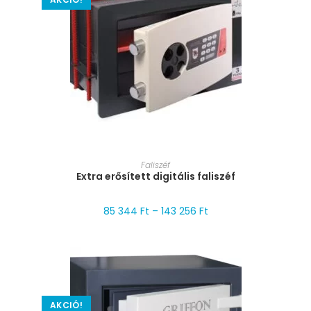
MÉRET VÁLASZTÁSA
Faliszéf
Extra erősített digitális faliszéf
85 344
Ft
–
143 256
Ft
AKCIÓ!