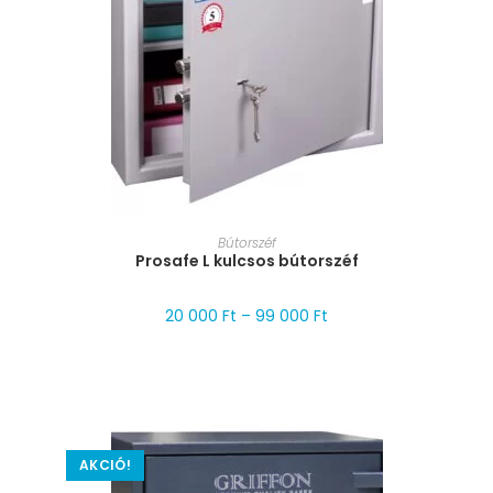
MÉRET VÁLASZTÁSA
Bútorszéf
Prosafe L kulcsos bútorszéf
20 000
Ft
–
99 000
Ft
AKCIÓ!