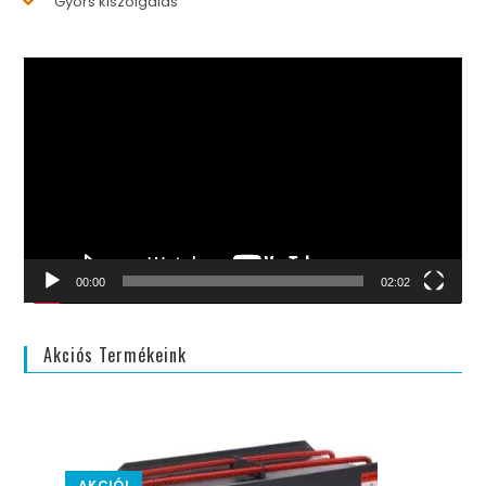
Gyors kiszolgálás
Videólejátszó
00:00
02:02
Akciós Termékeink
AKCIÓ!