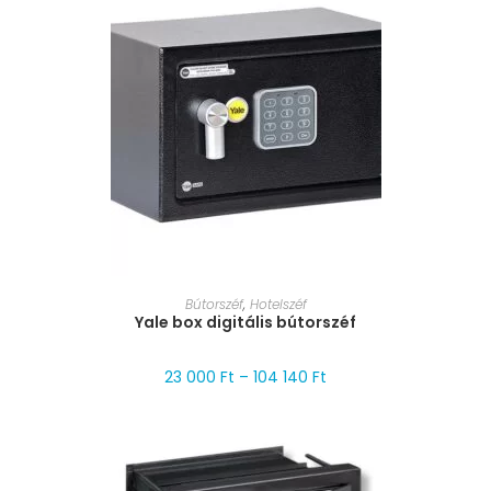
MÉRET VÁLASZTÁSA
Bútorszéf
,
Hotelszéf
Yale box digitális bútorszéf
23 000
Ft
–
104 140
Ft