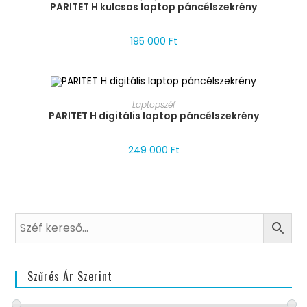
PARITET H kulcsos laptop páncélszekrény
195 000
Ft
MÉRET VÁLASZTÁSA
Laptopszéf
PARITET H digitális laptop páncélszekrény
249 000
Ft
Szűrés Ár Szerint