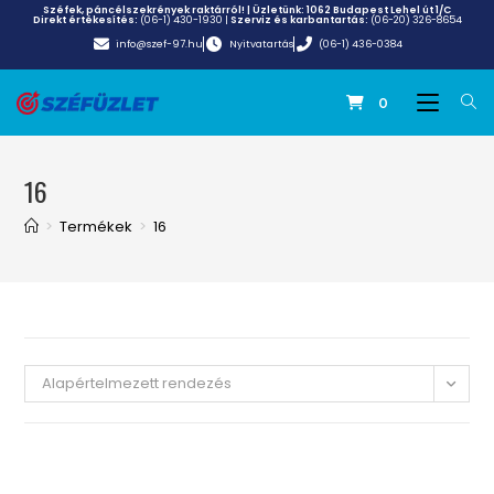
Széfek, páncélszekrények raktárról! | Üzletünk:
1062 Budapest Lehel út 1/C
Direkt értékesítés:
(06-1) 430-1930
|
Szerviz és karbantartás:
(06-20) 326-8654
info@szef-97.hu
Nyitvatartás
(06-1) 436-0384
0
16
>
Termékek
>
16
Alapértelmezett rendezés