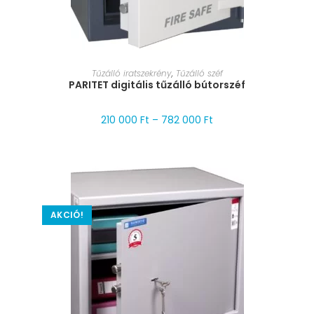
MÉRET VÁLASZTÁSA
Tűzálló iratszekrény
,
Tűzálló széf
PARITET digitális tűzálló bútorszéf
210 000
Ft
–
782 000
Ft
AKCIÓ!