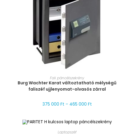
MÉRET VÁLASZTÁSA
Fali páncélszekrény
Burg Wachter Karat változtatható mélységű
faliszéf ujjlenyomat-olvasós zárral
375 000
Ft
–
465 000
Ft
MÉRET VÁLASZTÁSA
Laptopszéf