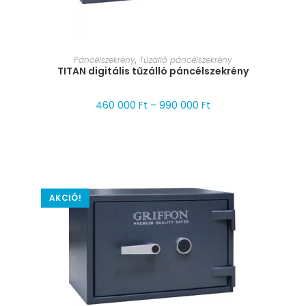
MÉRET VÁLASZTÁSA
Páncélszekrény
,
Tűzálló páncélszekrény
TITAN digitális tűzálló páncélszekrény
460 000
Ft
–
990 000
Ft
AKCIÓ!