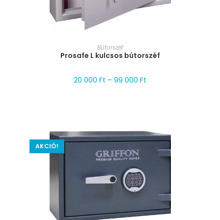
MÉRET VÁLASZTÁSA
Bútorszéf
Prosafe L kulcsos bútorszéf
20 000
Ft
–
99 000
Ft
AKCIÓ!