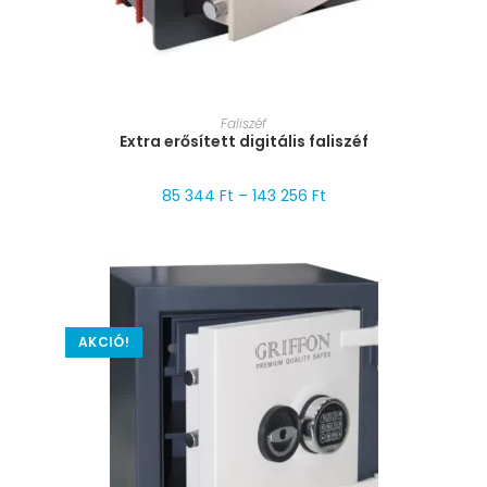
MÉRET VÁLASZTÁSA
Faliszéf
Extra erősített digitális faliszéf
85 344
Ft
–
143 256
Ft
AKCIÓ!