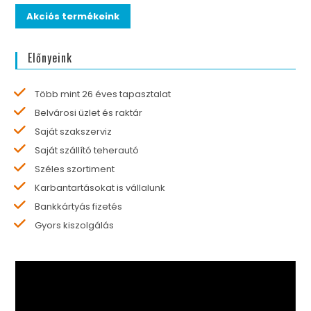
Akciós termékeink
Előnyeink
Több mint 26 éves tapasztalat
Belvárosi üzlet és raktár
Saját szakszerviz
Saját szállító teherautó
Széles szortiment
Karbantartásokat is vállalunk
Bankkártyás fizetés
Gyors kiszolgálás
Videólejátszó