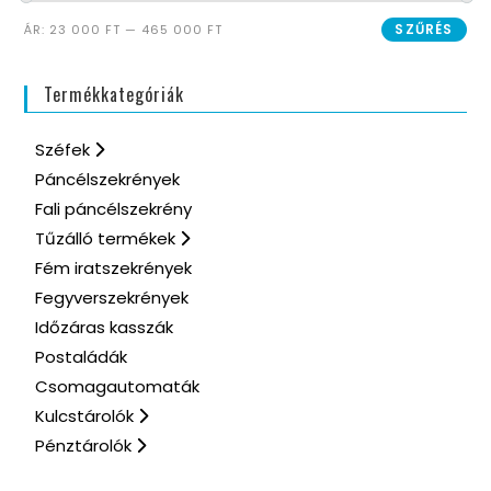
SZŰRÉS
ÁR:
23 000 FT
—
465 000 FT
Termékkategóriák
Széfek
Páncélszekrények
Fali páncélszekrény
Tűzálló termékek
Fém iratszekrények
Fegyverszekrények
Időzáras kasszák
Postaládák
Csomagautomaták
Kulcstárolók
Pénztárolók