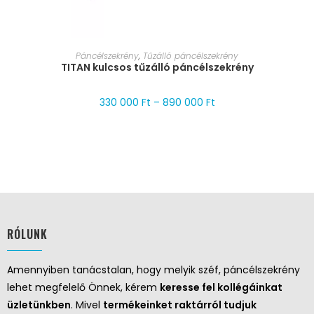
MÉRET VÁLASZTÁSA
Páncélszekrény
,
Tűzálló páncélszekrény
TITAN kulcsos tűzálló páncélszekrény
330 000
Ft
–
890 000
Ft
RÓLUNK
Amennyiben tanácstalan, hogy melyik széf, páncélszekrény
lehet megfelelő Önnek, kérem
keresse fel kollégáinkat
üzletünkben
. Mivel
termékeinket raktárról tudjuk