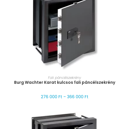
MÉRET VÁLASZTÁSA
Fali páncélszekrény
Burg Wachter Karat kulcsos fali páncélszekrény
276 000
Ft
–
366 000
Ft