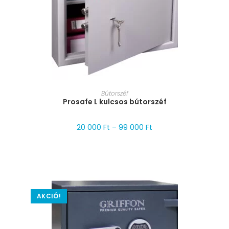
MÉRET VÁLASZTÁSA
Bútorszéf
Prosafe L kulcsos bútorszéf
20 000
Ft
–
99 000
Ft
AKCIÓ!