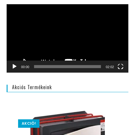
Videólejátszó
00:00
02:02
Akciós Termékeink
AKCIÓ!