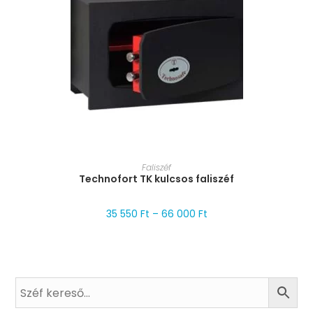
MÉRET VÁLASZTÁSA
Faliszéf
Technofort TK kulcsos faliszéf
35 550
Ft
–
66 000
Ft