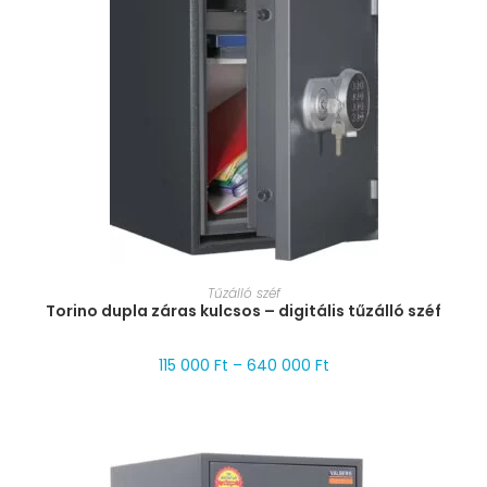
MÉRET VÁLASZTÁSA
Tűzálló széf
Torino dupla záras kulcsos – digitális tűzálló széf
115 000
Ft
–
640 000
Ft