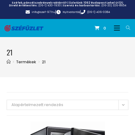
Széfek, páncélszekrények raktárról! | Üzletünk:
1062 Budapest Lehel út 1/C
Direkt értékesítés:
(06-1) 430-1930
|
Szerviz és karbantartás:
(06-20) 326-8654
info@szef-97.hu
Nyitvatartás
(06-1) 436-0384
0
21
>
Termékek
>
21
Alapértelmezett rendezés