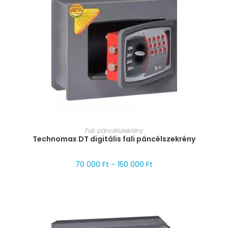
MÉRET VÁLASZTÁSA
Fali páncélszekrény
Technomax DT digitális fali páncélszekrény
70 000
Ft
–
150 000
Ft