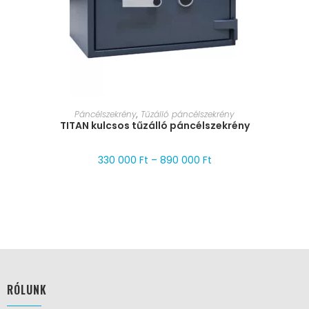
MÉRET VÁLASZTÁSA
Páncélszekrény
,
Tűzálló páncélszekrény
TITAN kulcsos tűzálló páncélszekrény
330 000
Ft
–
890 000
Ft
RÓLUNK