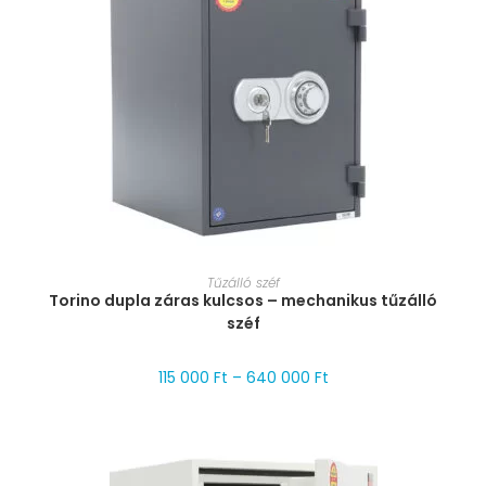
MÉRET VÁLASZTÁSA
Tűzálló széf
Torino dupla záras kulcsos – mechanikus tűzálló
széf
115 000
Ft
–
640 000
Ft