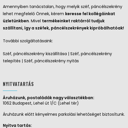
Amennyiben tanácstalan, hogy melyik széf, páncélszekrény
lehet megfelelő Önnek, kérem
keresse fel kollégáinkat
üzletünkben
. Mivel
termékeinket raktárról tudjuk
szállítani, így a széfek, páncélszekrények kipróbálhatóak!
További szolgáltatásaink:
Széf, páncélszekrény kiszállítása | Széf, páncélszekrény
telepítés | Széf, páncélszekrény nyitás
NYITVATARTÁS
Áruházunk, postaládák nagy választékban:
1062 Budapest, Lehel út 1/C (Lehel tér)
Áruházunk előtt kényelmes parkolási lehetőséget biztosítunk.
Nyitva tartás: