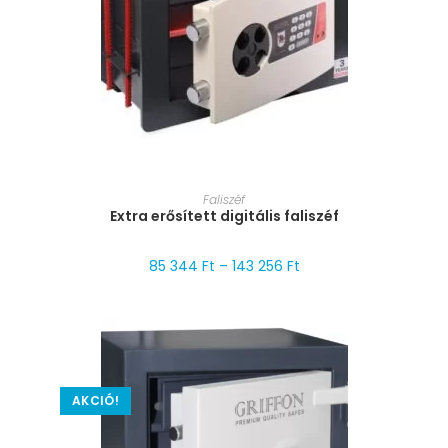
MÉRET VÁLASZTÁSA
Faliszéf
Extra erősített digitális faliszéf
85 344
Ft
–
143 256
Ft
AKCIÓ!