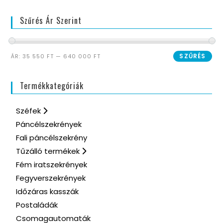
Szűrés Ár Szerint
SZŰRÉS
ÁR:
35 550 FT
—
640 000 FT
Termékkategóriák
Széfek
Páncélszekrények
Fali páncélszekrény
Tűzálló termékek
Fém iratszekrények
Fegyverszekrények
Időzáras kasszák
Postaládák
Csomagautomaták