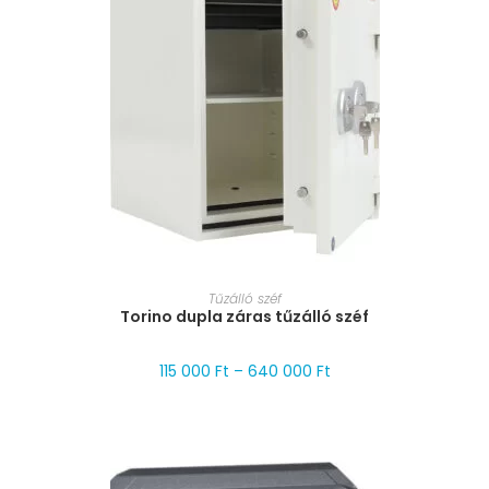
MÉRET VÁLASZTÁSA
Tűzálló széf
Torino dupla záras tűzálló széf
115 000
Ft
–
640 000
Ft