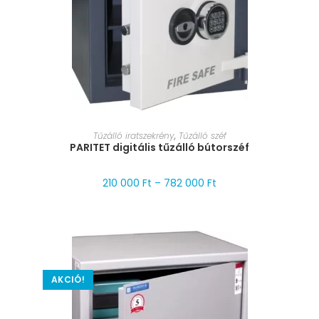
MÉRET VÁLASZTÁSA
Tűzálló iratszekrény
,
Tűzálló széf
PARITET digitális tűzálló bútorszéf
210 000
Ft
–
782 000
Ft
AKCIÓ!