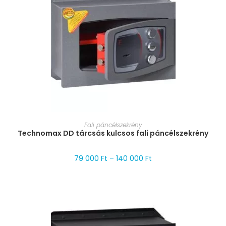
MÉRET VÁLASZTÁSA
Fali páncélszekrény
Technomax DD tárcsás kulcsos fali páncélszekrény
79 000
Ft
–
140 000
Ft