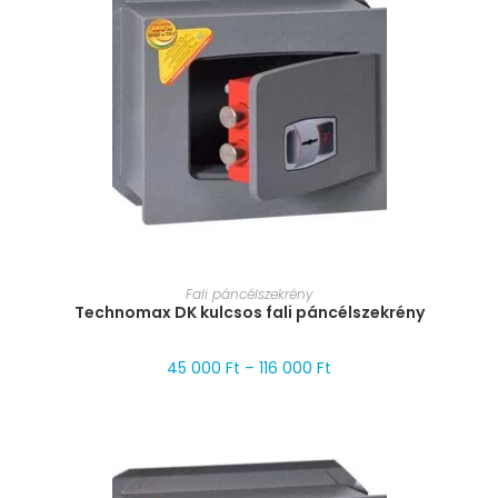
MÉRET VÁLASZTÁSA
Fali páncélszekrény
Technomax DK kulcsos fali páncélszekrény
45 000
Ft
–
116 000
Ft