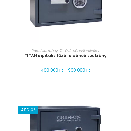
MÉRET VÁLASZTÁSA
Páncélszekrény
,
Tűzálló páncélszekrény
TITAN digitális tűzálló páncélszekrény
460 000
Ft
–
990 000
Ft
AKCIÓ!