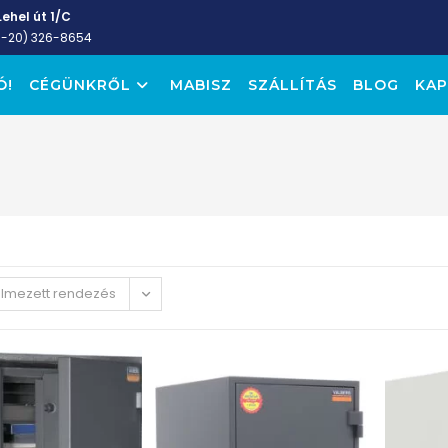
ehel út 1/C
6-20) 326-8654
Ó!
CÉGÜNKRŐL
MABISZ
SZÁLLÍTÁS
BLOG
KAP
elmezett rendezés