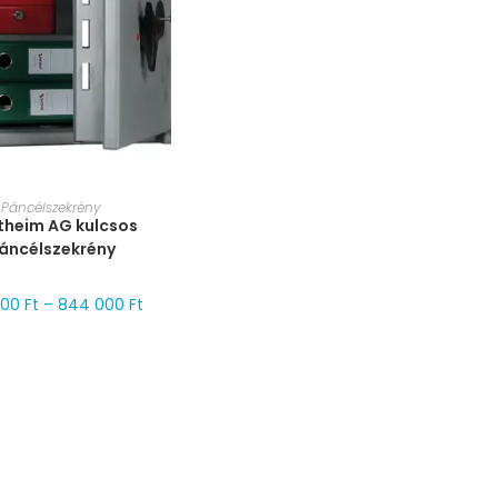
RET VÁLASZTÁSA
Páncélszekrény
theim AG kulcsos
áncélszekrény
000
Ft
–
844 000
Ft