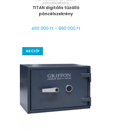
páncélszekrény
TITAN digitális tűzálló
páncélszekrény
460 000
Ft
–
990 000
Ft
AKCIÓ!