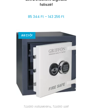
faliszéf
85 344
Ft
–
143 256
Ft
AKCIÓ!
MÉRET VÁLASZTÁSA
Tűzálló iratszekrény
,
Tűzálló széf