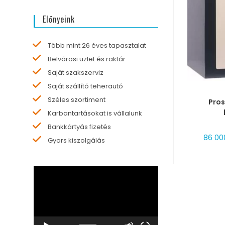
Előnyeink
Több mint 26 éves tapasztalat
Belvárosi üzlet és raktár
Saját szakszerviz
Saját szállító teherautó
MÉRE
Széles szortiment
Pros
Karbantartásokat is vállalunk
Bankkártyás fizetés
86 0
Gyors kiszolgálás
Videólejátszó