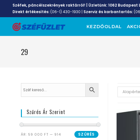
Széfek, páncélszekrények raktárról! | Üzletünk:
1062 Budapest L
Direkt értékesítés:
(06-1) 430-1930
|
Szerviz és karbantartás:
(0
KEZDŐOLDAL
AKCI
29
Alapért
Szűrés Ár Szerint
SZŰRÉS
ÁR:
59 000 FT
—
914