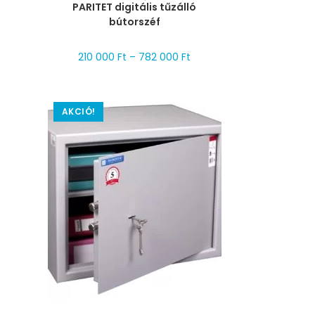
PARITET digitális tűzálló
bútorszéf
210 000
Ft
–
782 000
Ft
AKCIÓ!