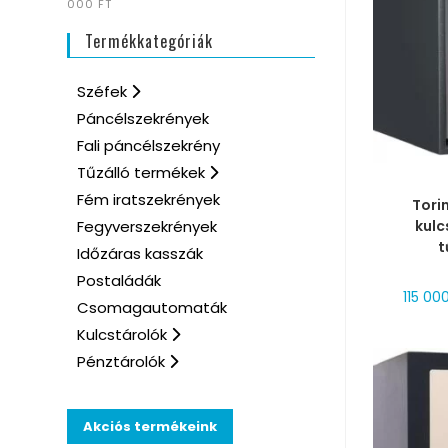
000 FT
Termékkategóriák
Széfek
Páncélszekrények
Fali páncélszekrény
Tűzálló termékek
MÉRE
Fém iratszekrények
Tori
kulc
Fegyverszekrények
t
Időzáras kasszák
Postaládák
115 00
Csomagautomaták
Kulcstárolók
Pénztárolók
Akciós termékeink