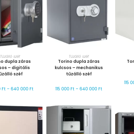
T VÁLASZTÁSA
MÉRET VÁLASZTÁSA
MÉ
Tűzálló széf
Tűzálló széf
no dupla záras
Torino dupla záras
Tor
sos – digitális
kulcsos – mechanikus
űzálló széf
tűzálló széf
115 
0
Ft
–
640 000
Ft
115 000
Ft
–
640 000
Ft