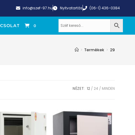
info@szef-97.hu
Nyitvatartás
(06-1) 436-0384
CSOLAT
0
>
Termékek
>
29
NÉZET:
12
24
MINDEN