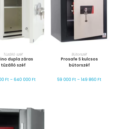
RET VÁLASZTÁSA
MÉRET VÁLASZTÁSA
Tűzálló széf
Bútorszéf
ino dupla záras
Prosafe S kulcsos
tűzálló széf
bútorszéf
000
Ft
–
640 000
Ft
59 000
Ft
–
149 860
Ft