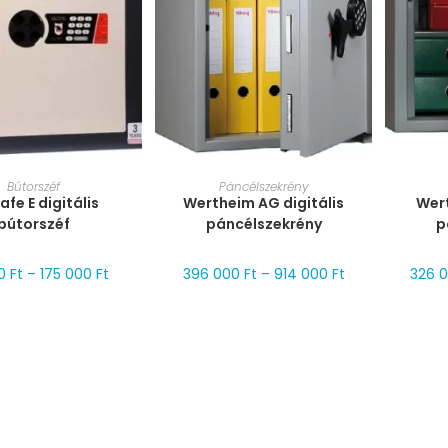
T VÁLASZTÁSA
MÉRET VÁLASZTÁSA
MÉ
Bútorszéf
Páncélszekrény
afe E digitális
Wertheim AG digitális
Wer
bútorszéf
páncélszekrény
p
00
Ft
–
175 000
Ft
396 000
Ft
–
914 000
Ft
326 