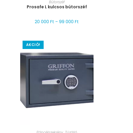
MÉRET VÁLASZTÁSA
Bútorszéf
Prosafe L kulcsos bútorszéf
20 000
Ft
–
99 000
Ft
AKCIÓ!
MÉRET VÁLASZTÁSA
Páncélszekrény
,
Tűzálló