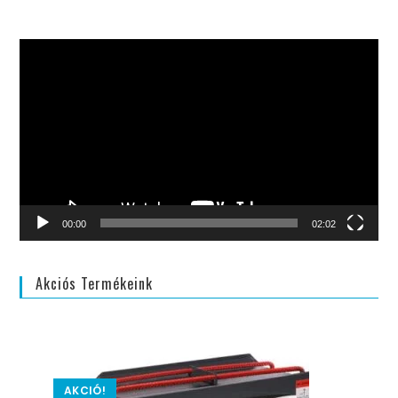
Videólejátszó
00:00
02:02
Akciós Termékeink
AKCIÓ!