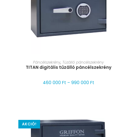
MÉRET VÁLASZTÁSA
Páncélszekrény
,
Tűzálló páncélszekrény
TITAN digitális tűzálló páncélszekrény
460 000
Ft
–
990 000
Ft
AKCIÓ!