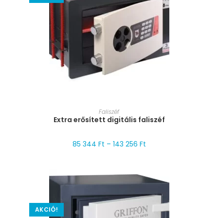
MÉRET VÁLASZTÁSA
Faliszéf
Extra erősített digitális faliszéf
85 344
Ft
–
143 256
Ft
AKCIÓ!