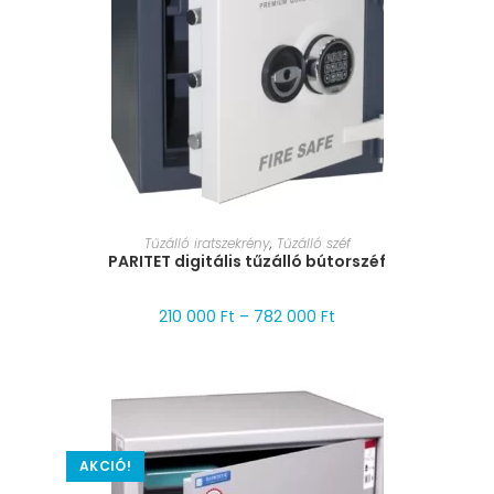
MÉRET VÁLASZTÁSA
Tűzálló iratszekrény
,
Tűzálló széf
PARITET digitális tűzálló bútorszéf
210 000
Ft
–
782 000
Ft
AKCIÓ!