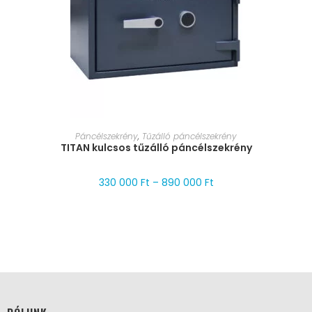
MÉRET VÁLASZTÁSA
Páncélszekrény
,
Tűzálló páncélszekrény
TITAN kulcsos tűzálló páncélszekrény
330 000
Ft
–
890 000
Ft