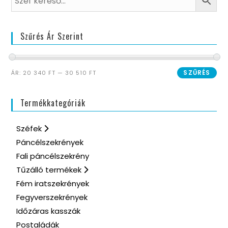
Szűrés Ár Szerint
SZŰRÉS
ÁR:
20 340 FT
—
30 510 FT
Termékkategóriák
Széfek
Páncélszekrények
Fali páncélszekrény
Tűzálló termékek
Fém iratszekrények
Fegyverszekrények
Időzáras kasszák
Postaládák