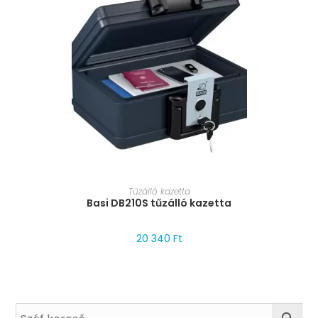
MÉRET VÁLASZTÁSA
Tűzálló kazetta
Basi DB210S tűzálló kazetta
20 340
Ft