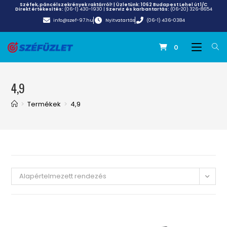
Széfek, páncélszekrények raktárról! | Üzletünk:
1062 Budapest Lehel út 1/C
Direkt értékesítés:
(06-1) 430-1930
|
Szerviz és karbantartás:
(06-20) 326-8654
info@szef-97.hu
Nyitvatartás
(06-1) 436-0384
0
4,9
>
Termékek
>
4,9
Alapértelmezett rendezés