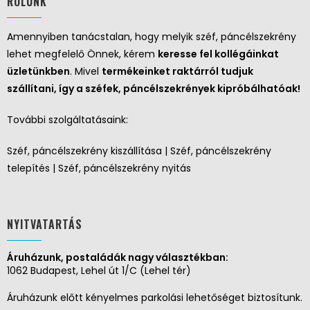
RÓLUNK
Amennyiben tanácstalan, hogy melyik széf, páncélszekrény
lehet megfelelő Önnek, kérem
keresse fel kollégáinkat
üzletünkben
. Mivel
termékeinket raktárról tudjuk
szállítani, így a széfek, páncélszekrények kipróbálhatóak!
További szolgáltatásaink:
Széf, páncélszekrény kiszállítása | Széf, páncélszekrény
telepítés | Széf, páncélszekrény nyitás
NYITVATARTÁS
Áruházunk, postaládák nagy választékban:
1062 Budapest, Lehel út 1/C (Lehel tér)
Áruházunk előtt kényelmes parkolási lehetőséget biztosítunk.