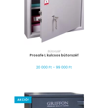
MÉRET VÁLASZTÁSA
Bútorszéf
Prosafe L kulcsos bútorszéf
20 000
Ft
–
99 000
Ft
AKCIÓ!