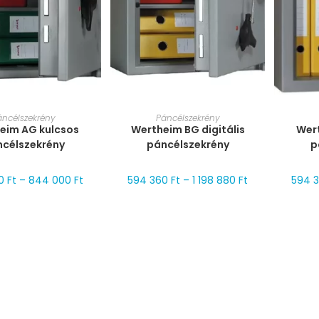
T VÁLASZTÁSA
MÉRET VÁLASZTÁSA
MÉ
áncélszekrény
Páncélszekrény
eim AG kulcsos
Wertheim BG digitális
Wer
ncélszekrény
páncélszekrény
p
00
Ft
–
844 000
Ft
594 360
Ft
–
1 198 880
Ft
594 