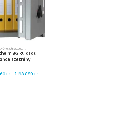
RET VÁLASZTÁSA
Páncélszekrény
theim BG kulcsos
áncélszekrény
360
Ft
–
1 198 880
Ft