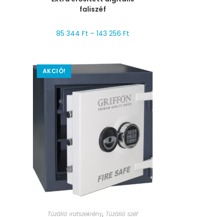
faliszéf
85 344
Ft
–
143 256
Ft
AKCIÓ!
MÉRET VÁLASZTÁSA
Tűzálló iratszekrény
,
Tűzálló széf