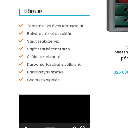
Előnyeink
Több mint 26 éves tapasztalat
Belvárosi üzlet és raktár
Saját szakszerviz
MÉRE
P
Saját szállító teherautó
Werth
Széles szortiment
pá
Karbantartásokat is vállalunk
Bankkártyás fizetés
326 0
Gyors kiszolgálás
Videólejátszó