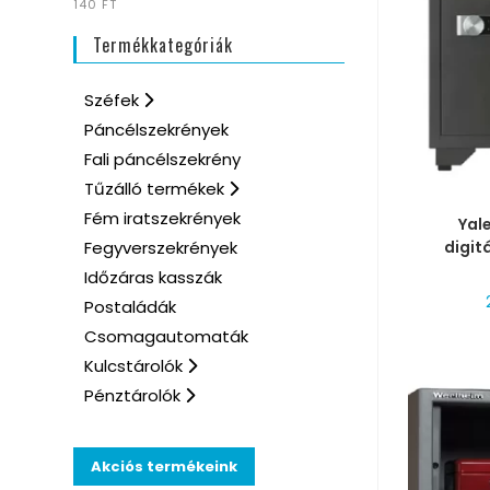
140 FT
Termékkategóriák
Széfek
Páncélszekrények
Fali páncélszekrény
Tűzálló termékek
MÉRE
Fém iratszekrények
Yal
digitá
Fegyverszekrények
Időzáras kasszák
Postaládák
Csomagautomaták
Kulcstárolók
Pénztárolók
Akciós termékeink