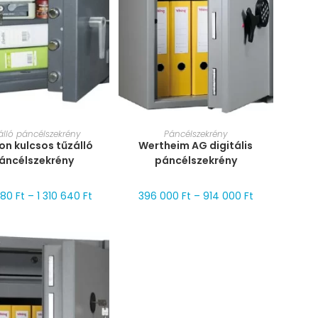
RET VÁLASZTÁSA
MÉRET VÁLASZTÁSA
álló páncélszekrény
Páncélszekrény
on kulcsos tűzálló
Wertheim AG digitális
áncélszekrény
páncélszekrény
380
Ft
–
1 310 640
Ft
396 000
Ft
–
914 000
Ft