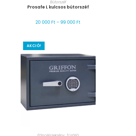
MÉRET VÁLASZTÁSA
Bútorszéf
Prosafe L kulcsos bútorszéf
20 000
Ft
–
99 000
Ft
AKCIÓ!
MÉRET VÁLASZTÁSA
Páncélszekrény
,
Tűzálló