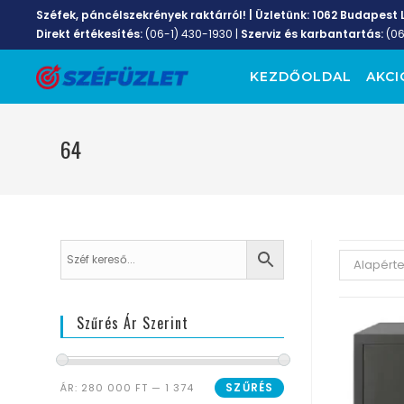
Széfek, páncélszekrények raktárról! | Üzletünk:
1062 Budapest L
Direkt értékesítés:
(06-1) 430-1930
|
Szerviz és karbantartás:
(0
KEZDŐOLDAL
AKCI
64
Alapért
Szűrés Ár Szerint
SZŰRÉS
ÁR:
280 000 FT
—
1 374