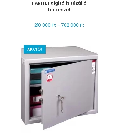
PARITET digitális tűzálló
bútorszéf
210 000
Ft
–
782 000
Ft
AKCIÓ!