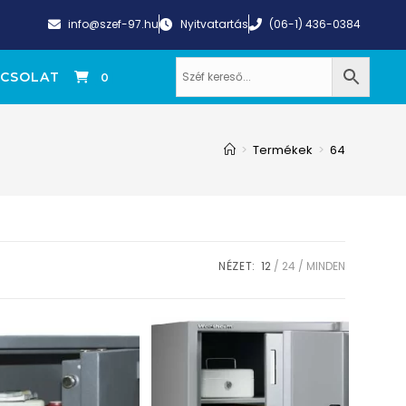
info@szef-97.hu
Nyitvatartás
(06-1) 436-0384
CSOLAT
0
>
Termékek
>
64
NÉZET:
12
24
MINDEN