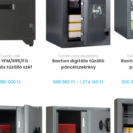
T VÁLASZTÁSA
MÉRET VÁLASZTÁSA
MÉ
Tűzálló széf
Tűzálló páncélszekrény
Tűz
e YFM/695/FG
Bastion digitális tűzálló
Basti
lis tűzálló széf
páncélszekrény
p
280 000
Ft
568 960
Ft
–
1 374 140
Ft
500 