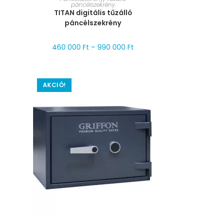
páncélszekrény
TITAN digitális tűzálló
páncélszekrény
460 000
Ft
–
990 000
Ft
AKCIÓ!