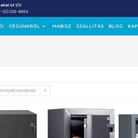
ehel út 1/C
6-20) 326-8654
Ó!
CÉGÜNKRŐL
MABISZ
SZÁLLÍTÁS
BLOG
KAP
elmezett rendezés