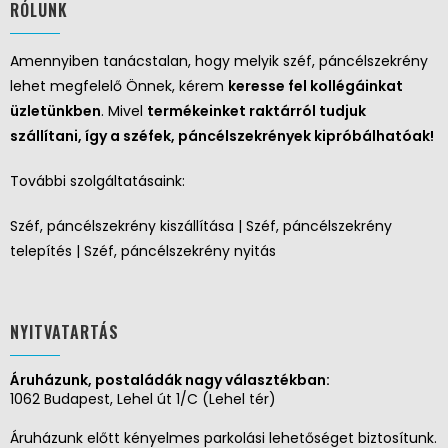
RÓLUNK
Amennyiben tanácstalan, hogy melyik széf, páncélszekrény
lehet megfelelő Önnek, kérem
keresse fel kollégáinkat
üzletünkben
. Mivel
termékeinket raktárról tudjuk
szállítani, így a széfek, páncélszekrények kipróbálhatóak!
További szolgáltatásaink:
Széf, páncélszekrény kiszállítása | Széf, páncélszekrény
telepítés | Széf, páncélszekrény nyitás
NYITVATARTÁS
Áruházunk, postaládák nagy választékban:
1062 Budapest, Lehel út 1/C (Lehel tér)
Áruházunk előtt kényelmes parkolási lehetőséget biztosítunk.