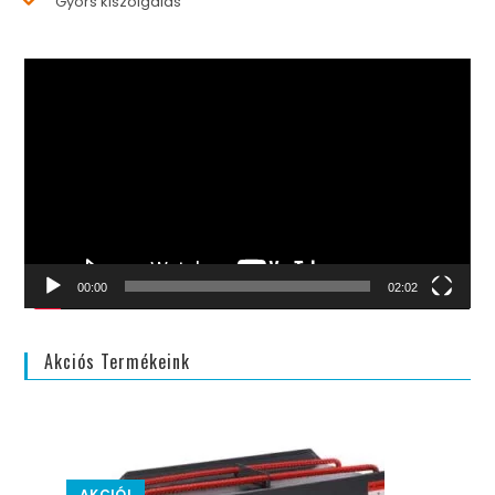
Gyors kiszolgálás
Videólejátszó
00:00
02:02
Akciós Termékeink
AKCIÓ!