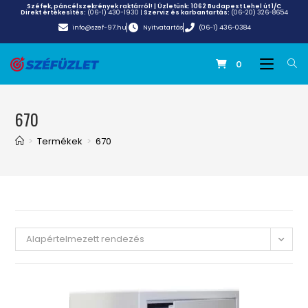
Széfek, páncélszekrények raktárról! | Üzletünk:
1062 Budapest Lehel út 1/C
Direkt értékesítés:
(06-1) 430-1930
|
Szerviz és karbantartás:
(06-20) 326-8654
info@szef-97.hu
Nyitvatartás
(06-1) 436-0384
0
670
>
Termékek
>
670
Alapértelmezett rendezés