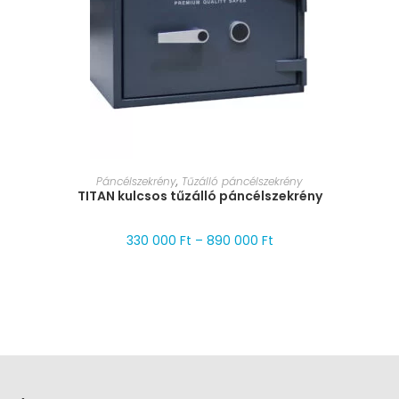
MÉRET VÁLASZTÁSA
Páncélszekrény
,
Tűzálló páncélszekrény
TITAN kulcsos tűzálló páncélszekrény
330 000
Ft
–
890 000
Ft