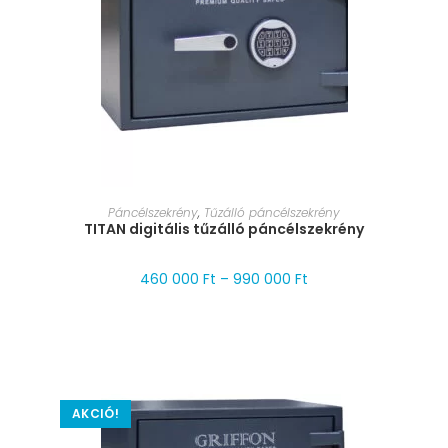
MÉRET VÁLASZTÁSA
Páncélszekrény
,
Tűzálló páncélszekrény
TITAN digitális tűzálló páncélszekrény
460 000
Ft
–
990 000
Ft
AKCIÓ!