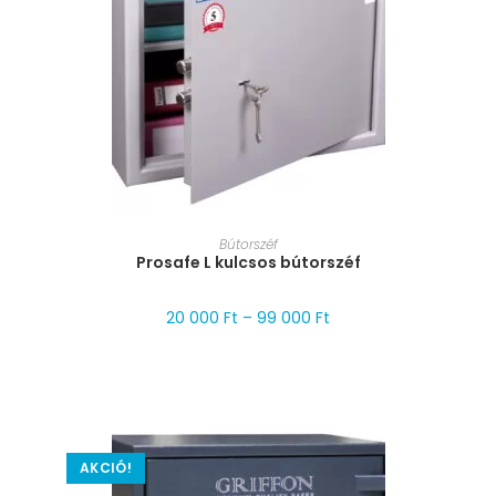
MÉRET VÁLASZTÁSA
Bútorszéf
Prosafe L kulcsos bútorszéf
20 000
Ft
–
99 000
Ft
AKCIÓ!