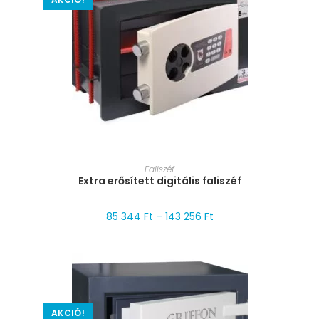
MÉRET VÁLASZTÁSA
Faliszéf
Extra erősített digitális faliszéf
85 344
Ft
–
143 256
Ft
AKCIÓ!