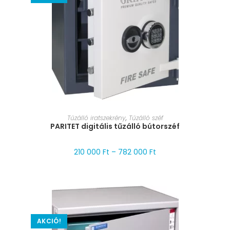
MÉRET VÁLASZTÁSA
Tűzálló iratszekrény
,
Tűzálló széf
PARITET digitális tűzálló bútorszéf
210 000
Ft
–
782 000
Ft
AKCIÓ!