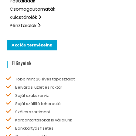
Postaládák
Csomagautomaták
Kulcstárolók
Pénztárolók
Akciós termékeink
Előnyeink
Több mint 26 éves tapasztalat
Belvárosi üzlet és raktár
Saját szakszerviz
Saját szállító teherautó
Széles szortiment
Karbantartásokat is vállalunk
Bankkártyás fizetés