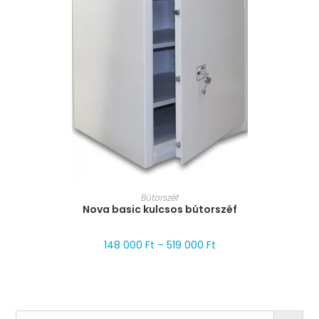
MÉRET VÁLASZTÁSA
Bútorszéf
Nova basic kulcsos bútorszéf
148 000
Ft
–
519 000
Ft