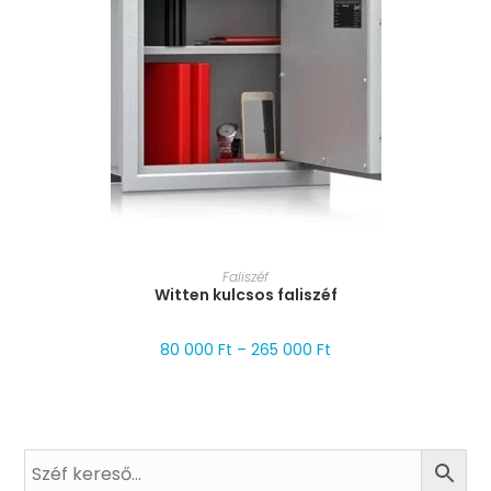
MÉRET VÁLASZTÁSA
Faliszéf
Witten kulcsos faliszéf
80 000
Ft
–
265 000
Ft