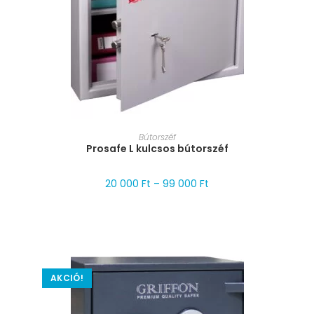
MÉRET VÁLASZTÁSA
Bútorszéf
Prosafe L kulcsos bútorszéf
20 000
Ft
–
99 000
Ft
AKCIÓ!