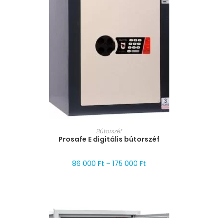
MÉRET VÁLASZTÁSA
Bútorszéf
Prosafe E digitális bútorszéf
86 000
Ft
–
175 000
Ft