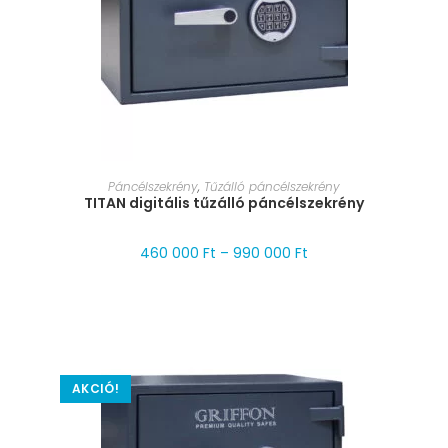
MÉRET VÁLASZTÁSA
Páncélszekrény
,
Tűzálló páncélszekrény
TITAN digitális tűzálló páncélszekrény
460 000
Ft
–
990 000
Ft
AKCIÓ!