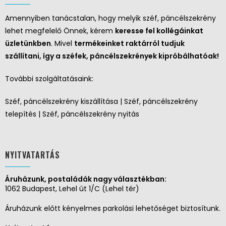
Amennyiben tanácstalan, hogy melyik széf, páncélszekrény
lehet megfelelő Önnek, kérem
keresse fel kollégáinkat
üzletünkben
. Mivel
termékeinket raktárról tudjuk
szállítani, így a széfek, páncélszekrények kipróbálhatóak!
További szolgáltatásaink:
Széf, páncélszekrény kiszállítása | Széf, páncélszekrény
telepítés | Széf, páncélszekrény nyitás
NYITVATARTÁS
Áruházunk, postaládák nagy választékban:
1062 Budapest, Lehel út 1/C (Lehel tér)
Áruházunk előtt kényelmes parkolási lehetőséget biztosítunk.