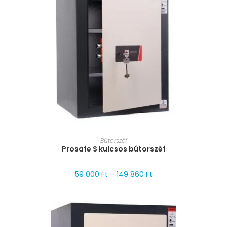
MÉRET VÁLASZTÁSA
Bútorszéf
Prosafe S kulcsos bútorszéf
59 000
Ft
–
149 860
Ft