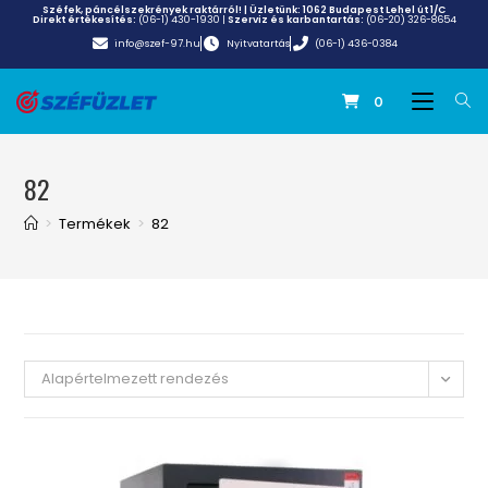
Széfek, páncélszekrények raktárról! | Üzletünk:
1062 Budapest Lehel út 1/C
Direkt értékesítés:
(06-1) 430-1930
|
Szerviz és karbantartás:
(06-20) 326-8654
info@szef-97.hu
Nyitvatartás
(06-1) 436-0384
0
82
>
Termékek
>
82
Alapértelmezett rendezés