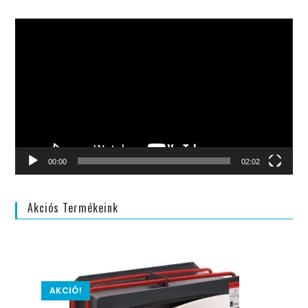
Videólejátszó
00:00
02:02
Akciós Termékeink
AKCIÓ!