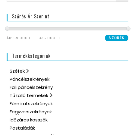
Szűrés Ár Szerint
SZŰRÉS
ÁR:
59 000 FT
—
335 000 FT
Termékkategóriák
Széfek
Páncélszekrények
Fali páncélszekrény
Tűzálló termékek
Fém iratszekrények
Fegyverszekrények
Időzáras kasszák
Postaládák