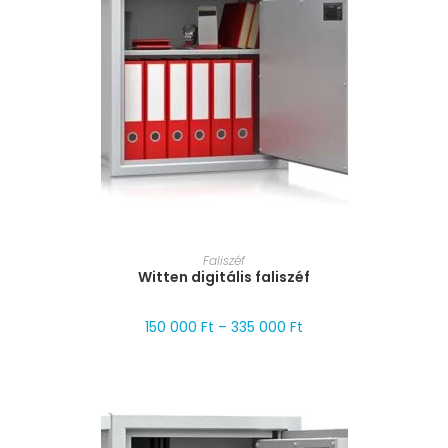
MÉRET VÁLASZTÁSA
Faliszéf
Witten digitális faliszéf
150 000
Ft
–
335 000
Ft