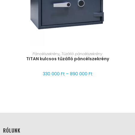
MÉRET VÁLASZTÁSA
Páncélszekrény
,
Tűzálló páncélszekrény
TITAN kulcsos tűzálló páncélszekrény
330 000
Ft
–
890 000
Ft
RÓLUNK