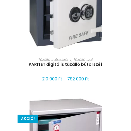
MÉRET VÁLASZTÁSA
Tűzálló iratszekrény
,
Tűzálló széf
PARITET digitális tűzálló bútorszéf
210 000
Ft
–
782 000
Ft
AKCIÓ!