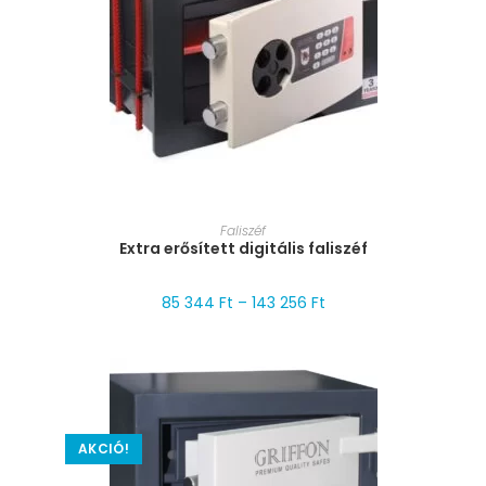
MÉRET VÁLASZTÁSA
Faliszéf
Extra erősített digitális faliszéf
85 344
Ft
–
143 256
Ft
AKCIÓ!