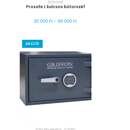
MÉRET VÁLASZTÁSA
Bútorszéf
Prosafe L kulcsos bútorszéf
20 000
Ft
–
99 000
Ft
AKCIÓ!
MÉRET VÁLASZTÁSA
Páncélszekrény
,
Tűzálló