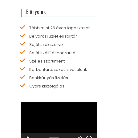
Előnyeink
Több mint 26 éves tapasztalat
Belvárosi üzlet és raktár
Saját szakszerviz
Saját szállító teherautó
Széles szortiment
Karbantartásokat is vállalunk
Bankkártyás fizetés
Gyors kiszolgálás
Videólejátszó