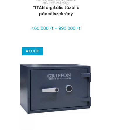
páncélszekrény
TITAN digitális tűzálló
páncélszekrény
460 000
Ft
–
990 000
Ft
AKCIÓ!