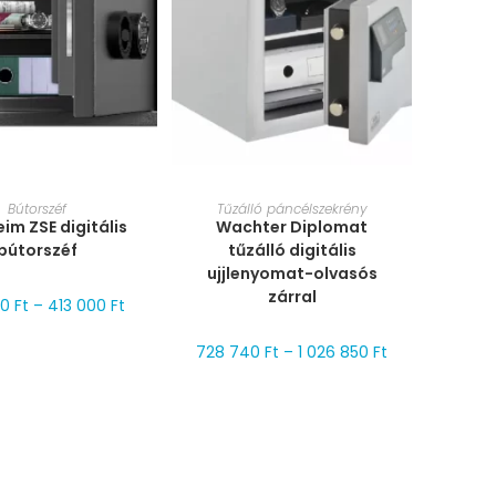
T VÁLASZTÁSA
MÉRET VÁLASZTÁSA
Bútorszéf
Tűzálló páncélszekrény
im ZSE digitális
Wachter Diplomat
bútorszéf
tűzálló digitális
ujjlenyomat-olvasós
zárral
00
Ft
–
413 000
Ft
728 740
Ft
–
1 026 850
Ft