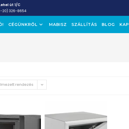
ehel út 1/C
6-20) 326-8654
Ó!
CÉGÜNKRŐL
MABISZ
SZÁLLÍTÁS
BLOG
KAP
elmezett rendezés