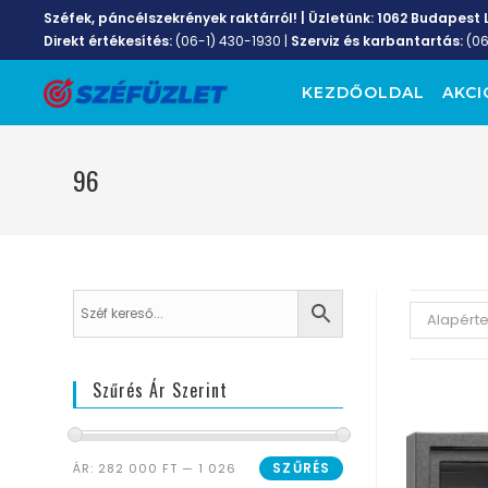
Széfek, páncélszekrények raktárról! | Üzletünk:
1062 Budapest L
Direkt értékesítés:
(06-1) 430-1930
|
Szerviz és karbantartás:
(0
KEZDŐOLDAL
AKCI
96
Alapért
Szűrés Ár Szerint
SZŰRÉS
ÁR:
282 000 FT
—
1 026