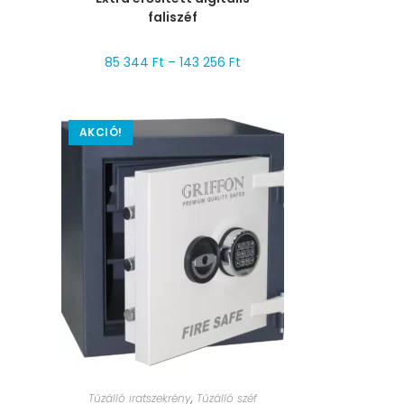
faliszéf
85 344
Ft
–
143 256
Ft
AKCIÓ!
MÉRET VÁLASZTÁSA
Tűzálló iratszekrény
,
Tűzálló széf