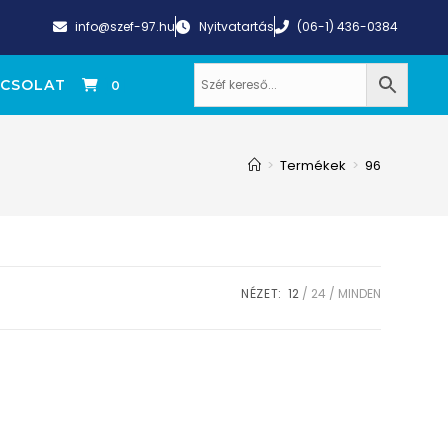
info@szef-97.hu
Nyitvatartás
(06-1) 436-0384
CSOLAT
0
>
Termékek
>
96
NÉZET:
12
24
MINDEN