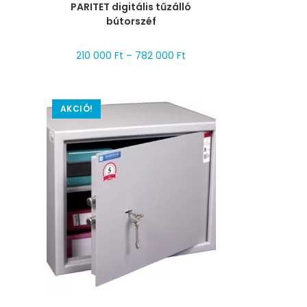
PARITET digitális tűzálló
bútorszéf
210 000
Ft
–
782 000
Ft
AKCIÓ!