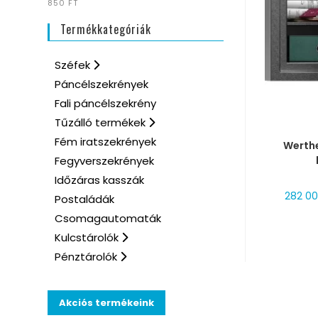
850 FT
Termékkategóriák
Széfek
Páncélszekrények
Fali páncélszekrény
Tűzálló termékek
MÉRE
Fém iratszekrények
Werthe
Fegyverszekrények
Időzáras kasszák
282 0
Postaládák
Csomagautomaták
Kulcstárolók
Pénztárolók
Akciós termékeink