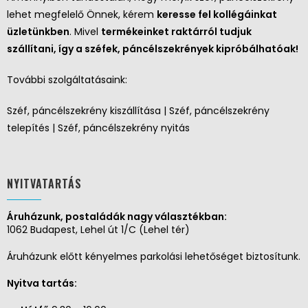
lehet megfelelő Önnek, kérem
keresse fel kollégáinkat
üzletünkben
. Mivel
termékeinket raktárról tudjuk
szállítani, így a széfek, páncélszekrények kipróbálhatóak!
További szolgáltatásaink:
Széf, páncélszekrény kiszállítása | Széf, páncélszekrény
telepítés | Széf, páncélszekrény nyitás
NYITVATARTÁS
Áruházunk, postaládák nagy választékban:
1062 Budapest, Lehel út 1/C (Lehel tér)
Áruházunk előtt kényelmes parkolási lehetőséget biztosítunk.
Nyitva tartás: