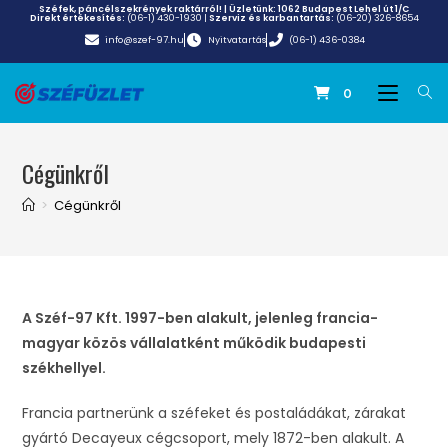
Széfek, páncélszekrények raktárról! | Üzletünk:
1062 Budapest Lehel út 1/C
Direkt értékesítés:
(06-1) 430-1930
|
Szerviz és karbantartás:
(06-20) 326-8654
info@szef-97.hu
Nyitvatartás
(06-1) 436-0384
0
Cégünkről
>
Cégünkről
A Széf-97 Kft. 1997-ben alakult, jelenleg francia-
magyar közös vállalatként működik budapesti
székhellyel.
Francia partnerünk a széfeket és postaládákat, zárakat
gyártó Decayeux cégcsoport, mely 1872-ben alakult. A