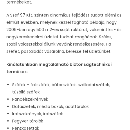
termékeiket.
A Széf 97 Kft. szintén dinamikus fejlődést tudott elérni az
elmúlt években, melynek kézzel fogható példája, hogy
2009-ben egy 500 m2-es saját raktárat, valamint kis- és
nagykereskedelmi üzletet tudhat magáénak. Széles,
stabil választékkal állunk vevőink rendelkezésére. Ha
széfet, postaládát vásárolna, keresse fel üzletünket.
Kínálatunkban megtalálható biztonságtechnikai
termékek:
Széfek – faliszéfek, bútorszéfek, szállodai széfek,
tűzálló széfek
Páncélszekrények
Dataszéfek, média boxok, adattárolók
Iratszekrények, iratszéfek
Fegyver tárolók
Pénzkazetták