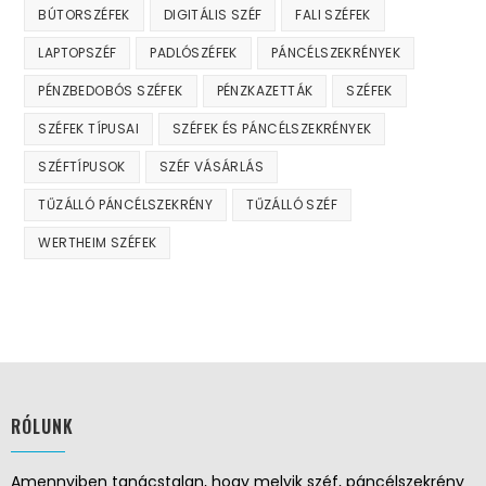
BÚTORSZÉFEK
DIGITÁLIS SZÉF
FALI SZÉFEK
LAPTOPSZÉF
PADLÓSZÉFEK
PÁNCÉLSZEKRÉNYEK
PÉNZBEDOBÓS SZÉFEK
PÉNZKAZETTÁK
SZÉFEK
SZÉFEK TÍPUSAI
SZÉFEK ÉS PÁNCÉLSZEKRÉNYEK
SZÉFTÍPUSOK
SZÉF VÁSÁRLÁS
TŰZÁLLÓ PÁNCÉLSZEKRÉNY
TŰZÁLLÓ SZÉF
WERTHEIM SZÉFEK
RÓLUNK
Amennyiben tanácstalan, hogy melyik széf, páncélszekrény