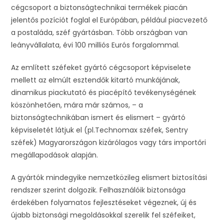
cégcsoport a biztonságtechnikai termékek piacán
jelentős pozíciót foglal el Európában, például piacvezető
a postaláda, széf gyártásban. Több országban van
leányvállalata, évi 100 milliós Eurós forgalommal.
Az említett széfeket gyártó cégcsoport képviselete
mellett az elmúlt esztendők kitartó munkájának,
dinamikus piackutató és piacépítő tevékenységének
köszönhetően, mára már számos, – a
biztonságtechnikában ismert és elismert – gyártó
képviseletét látjuk el (pl.Technomax széfek, Sentry
széfek) Magyarországon kizárólagos vagy társ importőri
megállapodások alapján.
A gyártók mindegyike nemzetközileg elismert biztosítási
rendszer szerint dolgozik. Felhasználóik biztonsága
érdekében folyamatos fejlesztéseket végeznek, új és
újabb biztonsági megoldásokkal szerelik fel széfeiket,