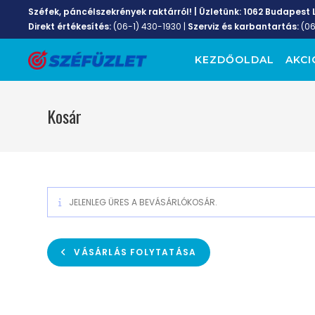
Széfek, páncélszekrények raktárról! | Üzletünk:
1062 Budapest L
Direkt értékesítés:
(06-1) 430-1930
|
Szerviz és karbantartás:
(0
KEZDŐOLDAL
AKCI
Kosár
JELENLEG ÜRES A BEVÁSÁRLÓKOSÁR.
VÁSÁRLÁS FOLYTATÁSA