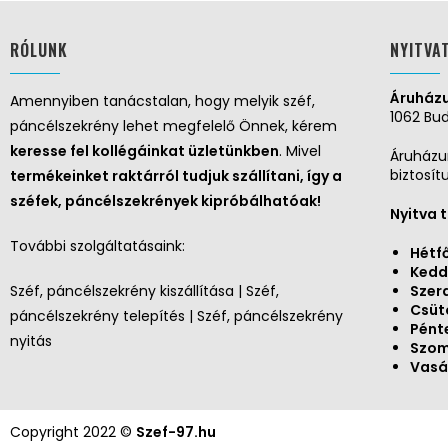
RÓLUNK
NYITVA
Áruházu
Amennyiben tanácstalan, hogy melyik széf,
1062 Bud
páncélszekrény lehet megfelelő Önnek, kérem
keresse fel kollégáinkat üzletünkben
. Mivel
Áruházu
biztosít
termékeinket raktárról tudjuk szállítani, így a
széfek, páncélszekrények kipróbálhatóak!
Nyitva 
További szolgáltatásaink:
Hétf
Kedd
Széf, páncélszekrény kiszállítása | Széf,
Szer
Csüt
páncélszekrény telepítés | Széf, páncélszekrény
Pént
nyitás
Szo
Vasá
Copyright 2022 ©
Szef-97.hu