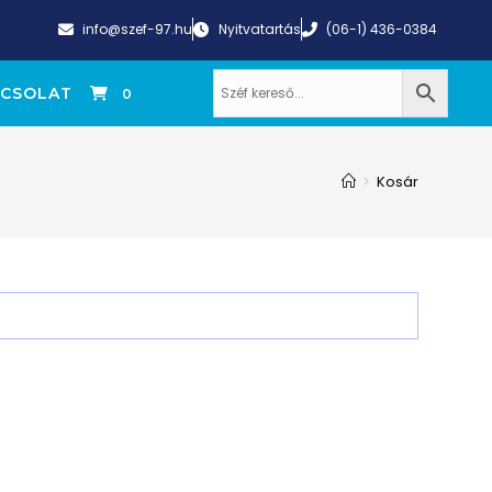
info@szef-97.hu
Nyitvatartás
(06-1) 436-0384
CSOLAT
0
>
Kosár