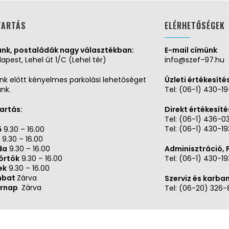
TARTÁS
ELÉRHETŐSÉGEK
nk, postaládák nagy választékban:
E-mail címünk
apest, Lehel út 1/C (Lehel tér)
info@szef-97.hu
nk előtt kényelmes parkolási lehetőséget
Üzleti értékesíté
unk.
Tel:
(06-1) 430-1
tartás:
Direkt értékesíté
Tel:
(06-1) 436-0
Tel:
(06-1) 430-19
ő
9.30 – 16.00
9.30 – 16.00
da
9.30 – 16.00
Adminisztráció,
örtök
9.30 – 16.00
Tel:
(06-1) 430-19
ek
9.30 – 16.00
mbat
Zárva
Szerviz és karba
rnap
Zárva
Tel:
(06-20) 326-