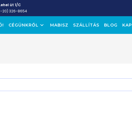
ehel út 1/C
6-20) 326-8654
Ó!
CÉGÜNKRŐL
MABISZ
SZÁLLÍTÁS
BLOG
KAP