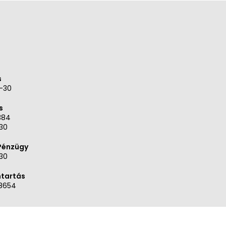
s
9-30
s
384
30
 Pénzügy
30
ntartás
8654