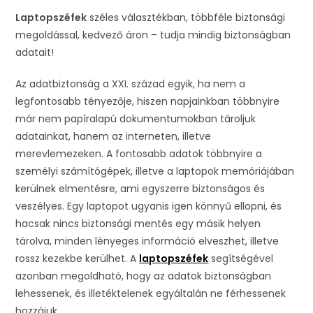
Laptopszéfek
széles választékban, többféle biztonsági
megoldással, kedvező áron – tudja mindig biztonságban
adatait!
Az adatbiztonság a XXI. század egyik, ha nem a
legfontosabb tényezője, hiszen napjainkban többnyire
már nem papíralapú dokumentumokban tároljuk
adatainkat, hanem az interneten, illetve
merevlemezeken. A fontosabb adatok többnyire a
személyi számítógépek, illetve a laptopok memóriájában
kerülnek elmentésre, ami egyszerre biztonságos és
veszélyes. Egy laptopot ugyanis igen könnyű ellopni, és
hacsak nincs biztonsági mentés egy másik helyen
tárolva, minden lényeges információ elveszhet, illetve
rossz kezekbe kerülhet. A
laptopszéfek
segítségével
azonban megoldható, hogy az adatok biztonságban
lehessenek, és illetéktelenek egyáltalán ne férhessenek
hozzájuk.