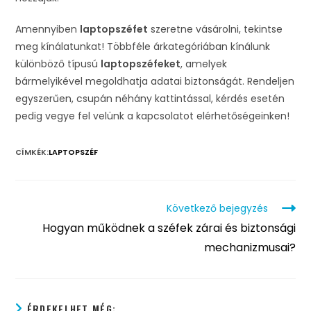
Amennyiben
laptopszéfet
szeretne vásárolni, tekintse
meg kínálatunkat! Többféle árkategóriában kínálunk
különböző típusú
laptopszéfeket
, amelyek
bármelyikével megoldhatja adatai biztonságát. Rendeljen
egyszerűen, csupán néhány kattintással, kérdés esetén
pedig vegye fel velünk a kapcsolatot elérhetőségeinken!
CÍMKÉK:
LAPTOPSZÉF
Következő bejegyzés
Hogyan működnek a széfek zárai és biztonsági
mechanizmusai?
ÉRDEKELHET MÉG: