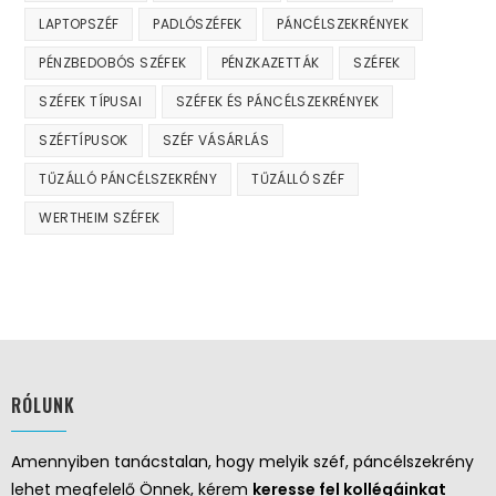
LAPTOPSZÉF
PADLÓSZÉFEK
PÁNCÉLSZEKRÉNYEK
PÉNZBEDOBÓS SZÉFEK
PÉNZKAZETTÁK
SZÉFEK
SZÉFEK TÍPUSAI
SZÉFEK ÉS PÁNCÉLSZEKRÉNYEK
SZÉFTÍPUSOK
SZÉF VÁSÁRLÁS
TŰZÁLLÓ PÁNCÉLSZEKRÉNY
TŰZÁLLÓ SZÉF
WERTHEIM SZÉFEK
RÓLUNK
Amennyiben tanácstalan, hogy melyik széf, páncélszekrény
lehet megfelelő Önnek, kérem
keresse fel kollégáinkat