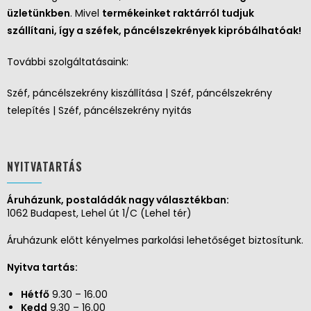
üzletünkben
. Mivel
termékeinket raktárról tudjuk
szállítani, így a széfek, páncélszekrények kipróbálhatóak!
További szolgáltatásaink:
Széf, páncélszekrény kiszállítása | Széf, páncélszekrény
telepítés | Széf, páncélszekrény nyitás
NYITVATARTÁS
Áruházunk, postaládák nagy választékban:
1062 Budapest, Lehel út 1/C (Lehel tér)
Áruházunk előtt kényelmes parkolási lehetőséget biztosítunk.
Nyitva tartás:
Hétfő
9.30 – 16.00
Kedd
9.30 – 16.00