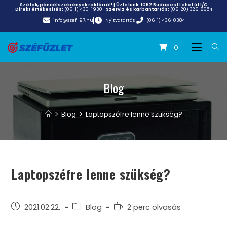
Széfek, páncélszekrények raktárról! | Üzletünk:
1062 Budapest Lehel út 1/C
Direkt értékesítés:
(06-1) 430-1930
|
Szerviz és karbantartás:
(06-20) 326-8654
info@szef-97.hu
Nyitvatartás
(06-1) 436-0384
0
Blog
>
Blog
>
Laptopszéfre lenne szükség?
Laptopszéfre lenne szükség?
2021.02.22.
Blog
2 perc olvasás