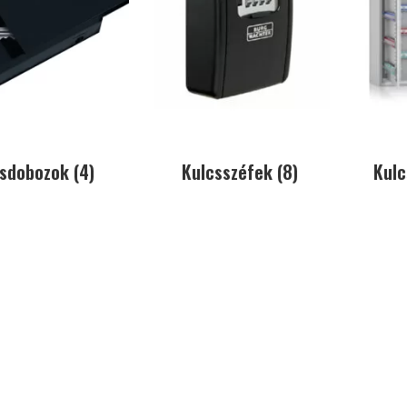
csdobozok
(4)
Kulcsszéfek
(8)
Kul