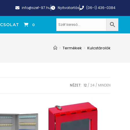
info@szef-97.hu
Nyitvatartás
(06-1) 436-0384
CSOLAT
0
>
Termékek
>
Kulcstárolók
NÉZET:
12
24
MINDEN