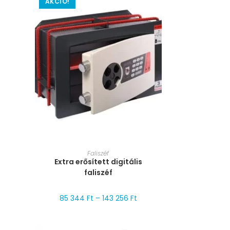
AKCIÓ!
MÉRET VÁLASZTÁSA
Faliszéf
Extra erősített digitális
faliszéf
85 344
Ft
–
143 256
Ft