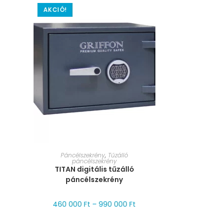
AKCIÓ!
MÉRET VÁLASZTÁSA
Páncélszekrény
,
Tűzálló
páncélszekrény
TITAN digitális tűzálló
páncélszekrény
460 000
Ft
–
990 000
Ft