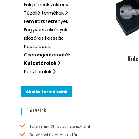
Fali páncélszekrény
Tűzálló termékek
Fém iratszekrények
Fegyverszekrények
Időzáras kasszák
Postaládák
Csomagautomaták
Kul
Kulcstárolók
Pénztárolók
Akciós termékeink
Előnyeink
Több mint 26 éves tapasztalat
Belvárosi üzlet és raktár