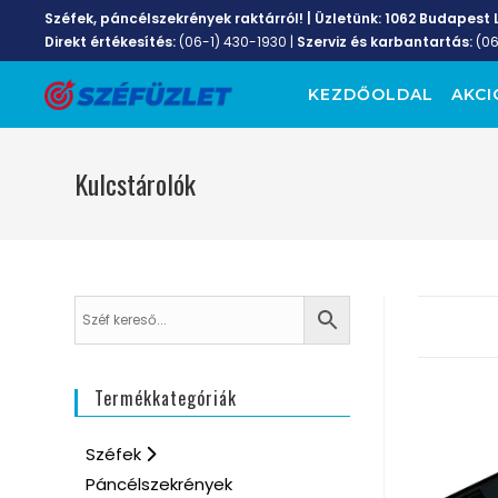
Széfek, páncélszekrények raktárról! | Üzletünk:
1062 Budapest L
Direkt értékesítés:
(06-1) 430-1930
|
Szerviz és karbantartás:
(0
KEZDŐOLDAL
AKCI
Kulcstárolók
Termékkategóriák
Széfek
Páncélszekrények