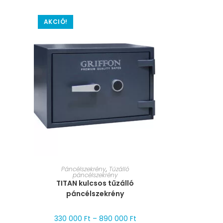
AKCIÓ!
MÉRET VÁLASZTÁSA
Páncélszekrény
,
Tűzálló
páncélszekrény
TITAN kulcsos tűzálló
páncélszekrény
330 000
Ft
–
890 000
Ft