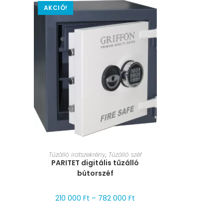
AKCIÓ!
MÉRET VÁLASZTÁSA
Tűzálló iratszekrény
,
Tűzálló széf
PARITET digitális tűzálló
bútorszéf
210 000
Ft
–
782 000
Ft