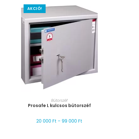
AKCIÓ!
MÉRET VÁLASZTÁSA
Bútorszéf
Prosafe L kulcsos bútorszéf
20 000
Ft
–
99 000
Ft