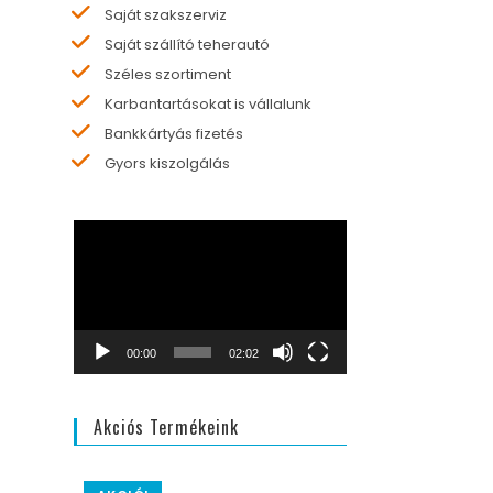
Saját szakszerviz
Saját szállító teherautó
Széles szortiment
Karbantartásokat is vállalunk
Bankkártyás fizetés
Gyors kiszolgálás
Videólejátszó
00:00
02:02
Akciós Termékeink