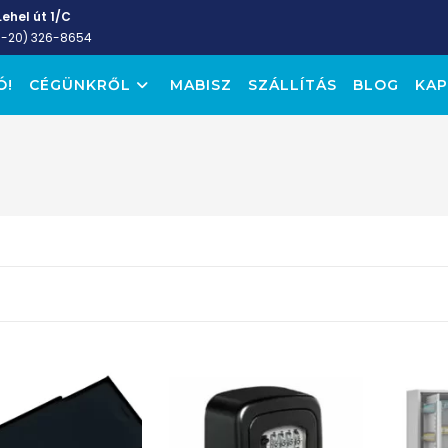
ehel út 1/C
6-20) 326-8654
Ó!
CÉGÜNKRŐL
MABISZ
SZÁLLÍTÁS
BLOG
KAP