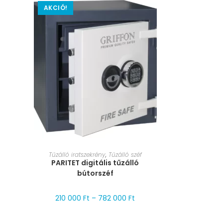
AKCIÓ!
MÉRET VÁLASZTÁSA
Tűzálló iratszekrény
,
Tűzálló széf
PARITET digitális tűzálló
bútorszéf
210 000
Ft
–
782 000
Ft