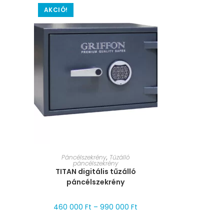
AKCIÓ!
MÉRET VÁLASZTÁSA
Páncélszekrény
,
Tűzálló
páncélszekrény
TITAN digitális tűzálló
páncélszekrény
460 000
Ft
–
990 000
Ft