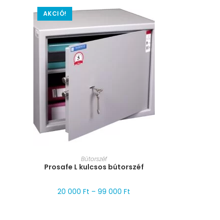
AKCIÓ!
MÉRET VÁLASZTÁSA
Bútorszéf
Prosafe L kulcsos bútorszéf
20 000
Ft
–
99 000
Ft