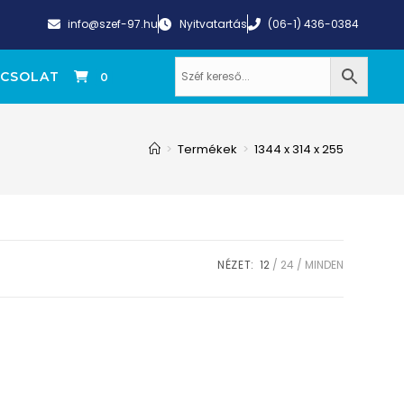
info@szef-97.hu
Nyitvatartás
(06-1) 436-0384
CSOLAT
0
>
Termékek
>
1344 x 314 x 255
NÉZET:
12
24
MINDEN