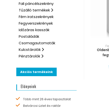
Fali páncélszekrény
Tűzálló termékek
Fém iratszekrények
Fegyverszekrények
Időzáras kasszák
Postaládák
Csomagautomaták
MÉRE
Fe
Kulcstárolók
Oldenb
feg
Pénztárolók
Akciós termékeink
Előnyeink
Több mint 26 éves tapasztalat
Belvárosi üzlet és raktár