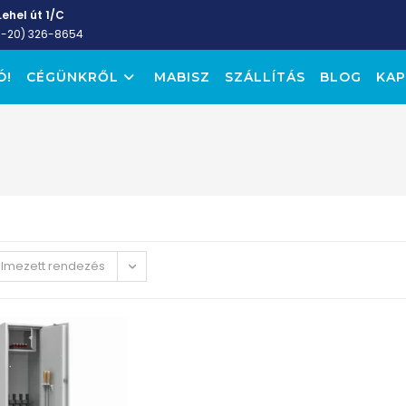
ehel út 1/C
6-20) 326-8654
Ó!
CÉGÜNKRŐL
MABISZ
SZÁLLÍTÁS
BLOG
KAP
elmezett rendezés