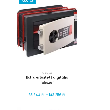
AKCIÓ!
MÉRET VÁLASZTÁSA
Faliszéf
Extra erősített digitális
faliszéf
85 344
Ft
–
143 256
Ft