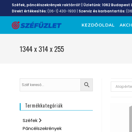
Széfek, páncélszekrények raktárról! | Üzletünk:
1062 Budapest L
Direkt értékesítés:
(06-1) 430-1930
|
Szerviz és karbantartás:
(0
KEZDŐOLDAL
AKCI
1344 x 314 x 255
Alapért
Termékkategóriák
Széfek
Páncélszekrények