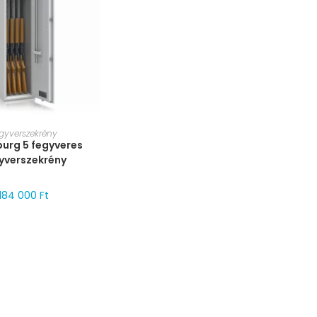
T VÁLASZTÁSA
gyverszekrény
urg 5 fegyveres
yverszekrény
184 000
Ft