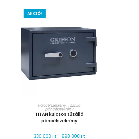
AKCIÓ!
MÉRET VÁLASZTÁSA
Páncélszekrény
,
Tűzálló
páncélszekrény
TITAN kulcsos tűzálló
páncélszekrény
330 000
Ft
–
890 000
Ft