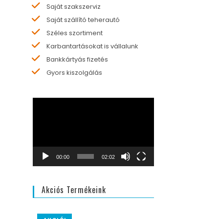
Saját szakszerviz
Saját szállító teherautó
Széles szortiment
Karbantartásokat is vállalunk
Bankkártyás fizetés
Gyors kiszolgálás
Videólejátszó
00:00
02:02
Akciós Termékeink