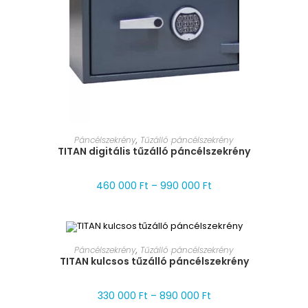
MÉRET VÁLASZTÁSA
Páncélszekrény
,
Tűzálló páncélszekrény
TITAN digitális tűzálló páncélszekrény
460 000
Ft
–
990 000
Ft
MÉRET VÁLASZTÁSA
Páncélszekrény
,
Tűzálló páncélszekrény
TITAN kulcsos tűzálló páncélszekrény
AKCIÓ!
330 000
Ft
–
890 000
Ft