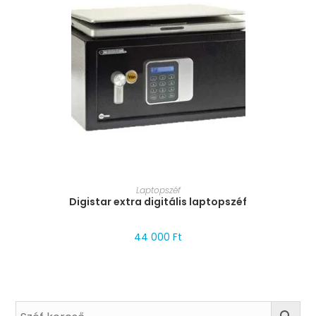
MÉRET VÁLASZTÁSA
Laptopszéf
Digistar extra digitális laptopszéf
44 000
Ft