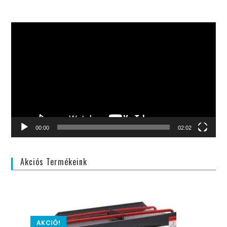
Videólejátszó
00:00
02:02
Akciós Termékeink
AKCIÓ!