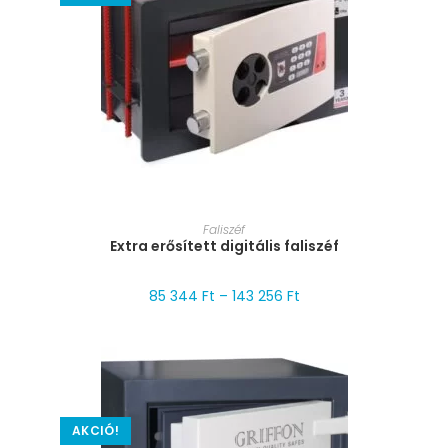
MÉRET VÁLASZTÁSA
Faliszéf
Extra erősített digitális faliszéf
85 344
Ft
–
143 256
Ft
AKCIÓ!