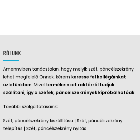
RÓLUNK
Amennyiben tanácstalan, hogy melyik széf, páncélszekrény
lehet megfelelő Önnek, kérem
keresse fel kollégáinkat
üzletünkben
. Mivel
termékeinket raktárról tudjuk
szállítani, így a széfek, páncélszekrények kipróbálhatóak!
További szolgáltatásaink:
Széf, páncélszekrény kiszállítása | Széf, páncélszekrény
telepítés | Széf, páncélszekrény nyitás