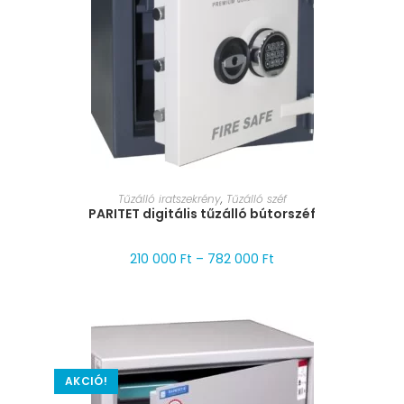
MÉRET VÁLASZTÁSA
Tűzálló iratszekrény
,
Tűzálló széf
PARITET digitális tűzálló bútorszéf
210 000
Ft
–
782 000
Ft
AKCIÓ!