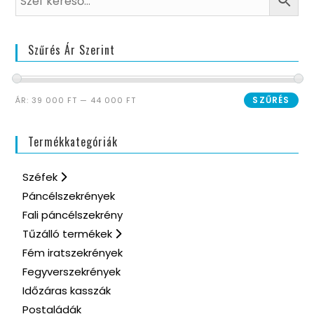
Szűrés Ár Szerint
SZŰRÉS
ÁR:
39 000 FT
—
44 000 FT
Termékkategóriák
Széfek
Páncélszekrények
Fali páncélszekrény
Tűzálló termékek
Fém iratszekrények
Fegyverszekrények
Időzáras kasszák
Postaládák