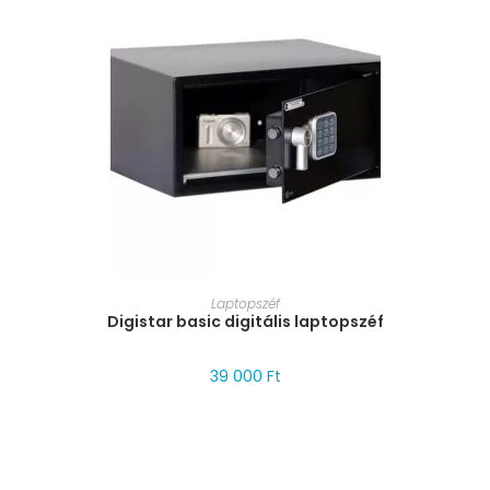
MÉRET VÁLASZTÁSA
Laptopszéf
Digistar basic digitális laptopszéf
39 000
Ft