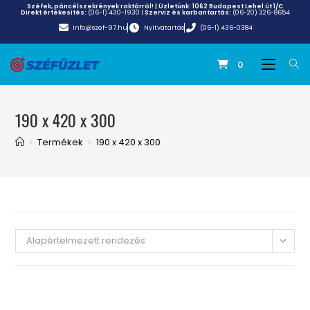
Széfek, páncélszekrények raktárról! | Üzletünk:
1062 Budapest Lehel út 1/C
Direkt értékesítés:
(06-1) 430-1930
|
Szerviz és karbantartás:
(06-20) 326-8654
info@szef-97.hu
Nyitvatartás
(06-1) 436-0384
0
190 x 420 x 300
>
Termékek
>
190 x 420 x 300
Alapértelmezett rendezés