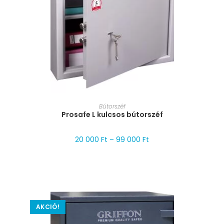
MÉRET VÁLASZTÁSA
Bútorszéf
Prosafe L kulcsos bútorszéf
20 000
Ft
–
99 000
Ft
AKCIÓ!