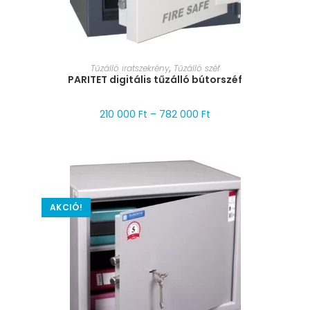
MÉRET VÁLASZTÁSA
Tűzálló iratszekrény
,
Tűzálló széf
PARITET digitális tűzálló bútorszéf
210 000
Ft
–
782 000
Ft
AKCIÓ!