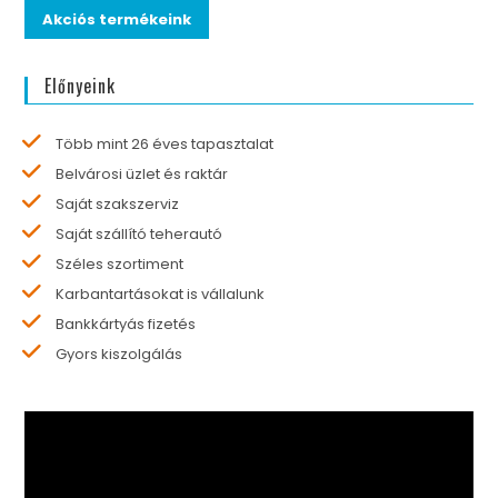
Akciós termékeink
Előnyeink
Több mint 26 éves tapasztalat
Belvárosi üzlet és raktár
Saját szakszerviz
Saját szállító teherautó
Széles szortiment
Karbantartásokat is vállalunk
Bankkártyás fizetés
Gyors kiszolgálás
Videólejátszó