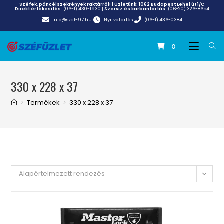
Széfek, páncélszekrények raktárról! | Üzletünk:
1062 Budapest Lehel út 1/C
Direkt értékesítés:
(06-1) 430-1930
|
Szerviz és karbantartás:
(06-20) 326-8654
info@szef-97.hu
Nyitvatartás
(06-1) 436-0384
0
330 x 228 x 37
>
Termékek
>
330 x 228 x 37
Alapértelmezett rendezés