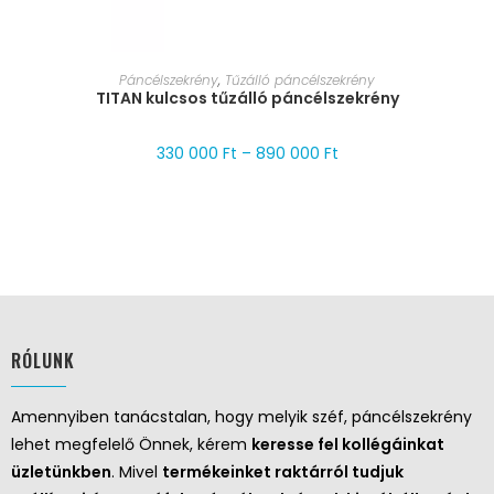
MÉRET VÁLASZTÁSA
Páncélszekrény
,
Tűzálló páncélszekrény
TITAN kulcsos tűzálló páncélszekrény
330 000
Ft
–
890 000
Ft
RÓLUNK
Amennyiben tanácstalan, hogy melyik széf, páncélszekrény
lehet megfelelő Önnek, kérem
keresse fel kollégáinkat
üzletünkben
. Mivel
termékeinket raktárról tudjuk