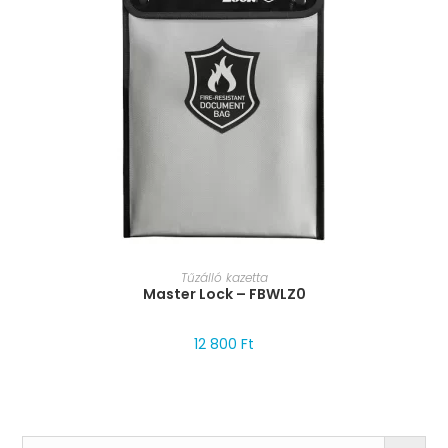
MÉRET VÁLASZTÁSA
Tűzálló kazetta
Master Lock – FBWLZ0
12 800
Ft