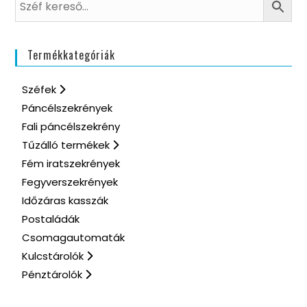
Termékkategóriák
Széfek
Páncélszekrények
Fali páncélszekrény
Tűzálló termékek
Fém iratszekrények
Fegyverszekrények
Időzáras kasszák
Postaládák
Csomagautomaták
Kulcstárolók
Pénztárolók