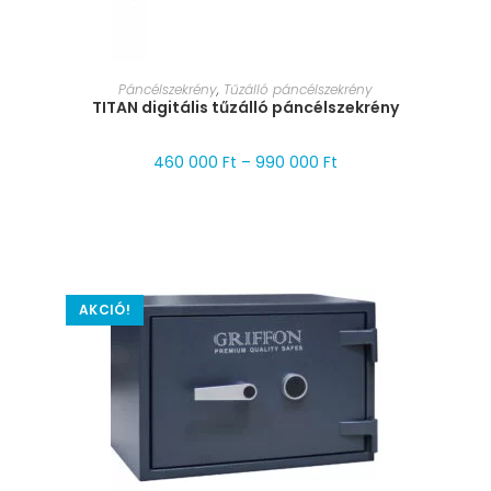
MÉRET VÁLASZTÁSA
Páncélszekrény
,
Tűzálló páncélszekrény
TITAN digitális tűzálló páncélszekrény
460 000
Ft
–
990 000
Ft
AKCIÓ!