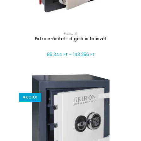
MÉRET VÁLASZTÁSA
Faliszéf
Extra erősített digitális faliszéf
85 344
Ft
–
143 256
Ft
AKCIÓ!