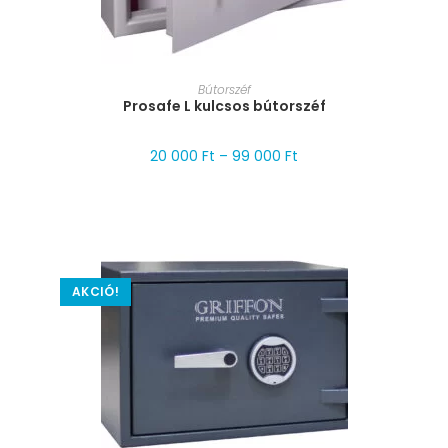
MÉRET VÁLASZTÁSA
Bútorszéf
Prosafe L kulcsos bútorszéf
20 000
Ft
–
99 000
Ft
AKCIÓ!