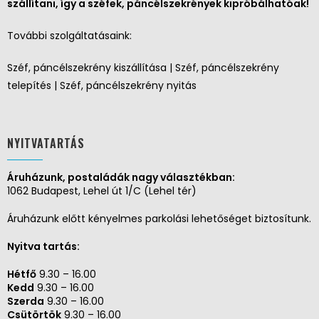
szállítani, így a széfek, páncélszekrények kipróbálhatóak!
További szolgáltatásaink:
Széf, páncélszekrény kiszállítása | Széf, páncélszekrény
telepítés | Széf, páncélszekrény nyitás
NYITVATARTÁS
Áruházunk, postaládák nagy választékban:
1062 Budapest, Lehel út 1/C (Lehel tér)
Áruházunk előtt kényelmes parkolási lehetőséget biztosítunk.
Nyitva tartás:
Hétfő
9.30 – 16.00
Kedd
9.30 – 16.00
Szerda
9.30 – 16.00
Csütörtök
9.30 – 16.00