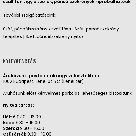
szállítani, így a széfek, páncélszekrények kipróbálhatóak!
További szolgáltatásaink:
Széf, páncélszekrény kiszállítása | Széf, páncélszekrény
telepítés | Széf, páncélszekrény nyitás
NYITVATARTÁS
Áruházunk, postaládák nagy választékban:
1062 Budapest, Lehel út 1/C (Lehel tér)
Áruházunk előtt kényelmes parkolási lehetőséget biztosítunk.
Nyitva tartás:
Hétfő
9.30 – 16.00
Kedd
9.30 – 16.00
Szerda
9.30 – 16.00
Csütörtök
9.30 – 16.00