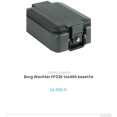
MÉRET VÁLASZTÁSA
Tűzálló kazetta
Burg Wachter FP22K tűzálló kazetta
24 000
Ft