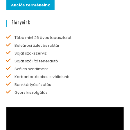
Akciós termékeink
Előnyeink
Több mint 26 éves tapasztalat
Belvárosi üzlet és raktár
Saját szakszerviz
Saját szállító teherautó
Széles szortiment
Karbantartásokat is vállalunk
Bankkártyás fizetés
Gyors kiszolgálás
Videólejátszó