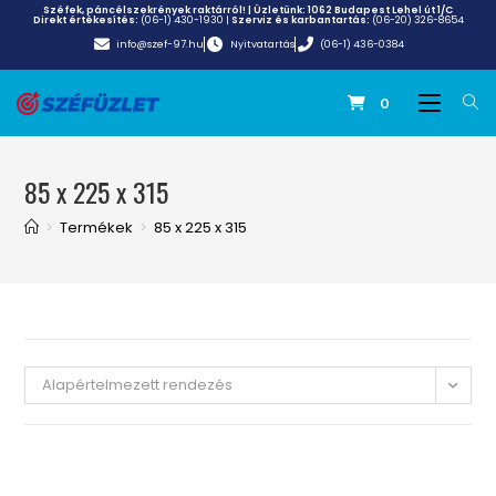
Széfek, páncélszekrények raktárról! | Üzletünk:
1062 Budapest Lehel út 1/C
Direkt értékesítés:
(06-1) 430-1930
|
Szerviz és karbantartás:
(06-20) 326-8654
info@szef-97.hu
Nyitvatartás
(06-1) 436-0384
0
85 x 225 x 315
>
Termékek
>
85 x 225 x 315
Alapértelmezett rendezés