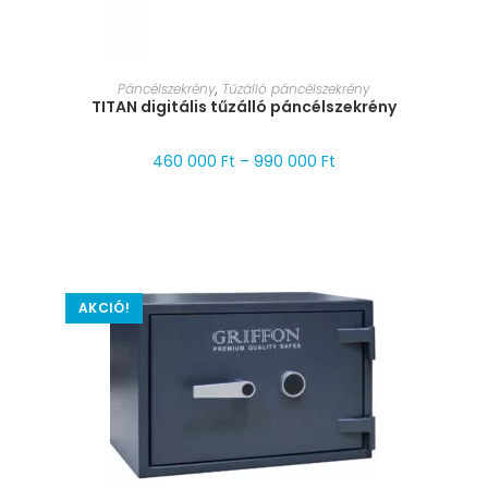
MÉRET VÁLASZTÁSA
Páncélszekrény
,
Tűzálló páncélszekrény
TITAN digitális tűzálló páncélszekrény
460 000
Ft
–
990 000
Ft
AKCIÓ!