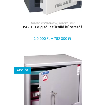
MÉRET VÁLASZTÁSA
Tűzálló iratszekrény
,
Tűzálló széf
PARITET digitális tűzálló bútorszéf
210 000
Ft
–
782 000
Ft
AKCIÓ!