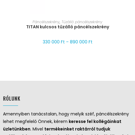
MÉRET VÁLASZTÁSA
Páncélszekrény
,
Tűzálló páncélszekrény
TITAN kulcsos tűzálló páncélszekrény
330 000
Ft
–
890 000
Ft
RÓLUNK
Amennyiben tanácstalan, hogy melyik széf, páncélszekrény
lehet megfelelő Önnek, kérem
keresse fel kollégáinkat
üzletünkben
. Mivel
termékeinket raktárról tudjuk