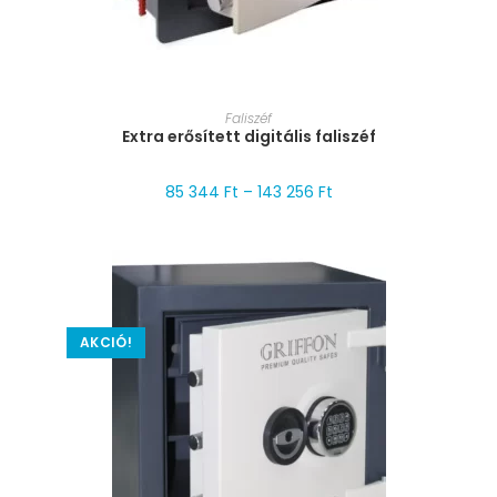
MÉRET VÁLASZTÁSA
Faliszéf
Extra erősített digitális faliszéf
85 344
Ft
–
143 256
Ft
AKCIÓ!