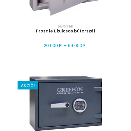
MÉRET VÁLASZTÁSA
Bútorszéf
Prosafe L kulcsos bútorszéf
20 000
Ft
–
99 000
Ft
AKCIÓ!