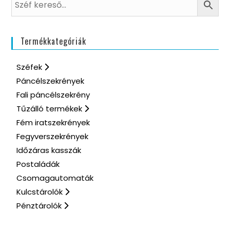
Termékkategóriák
Széfek
Páncélszekrények
Fali páncélszekrény
Tűzálló termékek
Fém iratszekrények
Fegyverszekrények
Időzáras kasszák
Postaládák
Csomagautomaták
Kulcstárolók
Pénztárolók