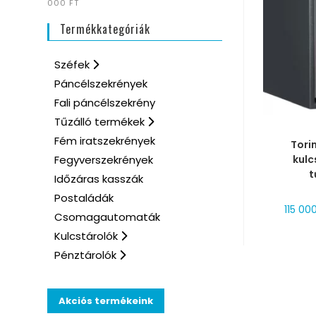
000 FT
Termékkategóriák
Széfek
Páncélszekrények
Fali páncélszekrény
Tűzálló termékek
MÉRE
Fém iratszekrények
Tori
kulc
Fegyverszekrények
t
Időzáras kasszák
Postaládák
115 00
Csomagautomaták
Kulcstárolók
Pénztárolók
Akciós termékeink