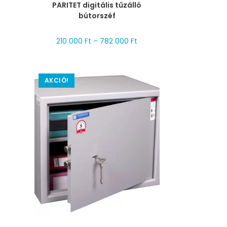
PARITET digitális tűzálló
bútorszéf
210 000
Ft
–
782 000
Ft
AKCIÓ!