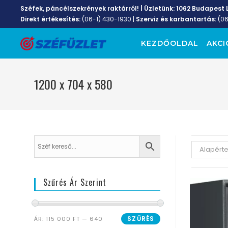
Széfek, páncélszekrények raktárról! | Üzletünk:
1062 Budapest L
Direkt értékesítés:
(06-1) 430-1930
|
Szerviz és karbantartás:
(0
KEZDŐOLDAL
AKCI
1200 x 704 x 580
Alapért
Szűrés Ár Szerint
SZŰRÉS
ÁR:
115 000 FT
—
640