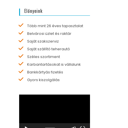
Előnyeink
Több mint 26 éves tapasztalat
Belvárosi üzlet és raktár
Saját szakszerviz
Saját szállító teherautó
Széles szortiment
Karbantartásokat is vállalunk
Bankkártyás fizetés
Gyors kiszolgálás
Videólejátszó