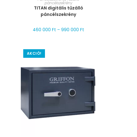
páncélszekrény
TITAN digitális tűzálló
páncélszekrény
460 000
Ft
–
990 000
Ft
AKCIÓ!