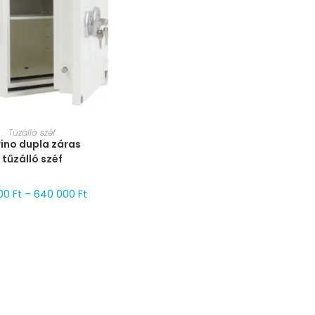
RET VÁLASZTÁSA
Tűzálló széf
ino dupla záras
tűzálló széf
000
Ft
–
640 000
Ft