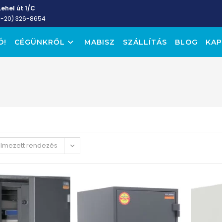
ehel út 1/C
6-20) 326-8654
Ó!
CÉGÜNKRŐL
MABISZ
SZÁLLÍTÁS
BLOG
KAP
elmezett rendezés