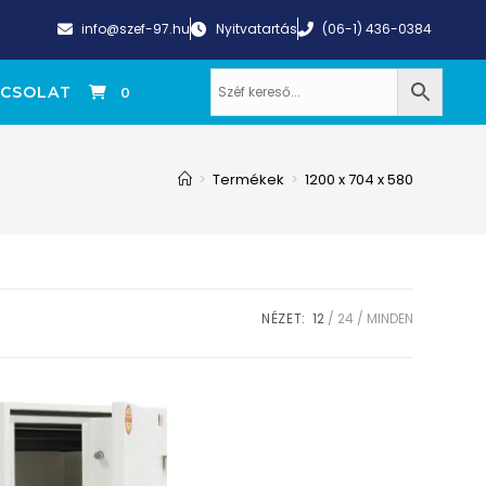
info@szef-97.hu
Nyitvatartás
(06-1) 436-0384
CSOLAT
0
>
Termékek
>
1200 x 704 x 580
NÉZET:
12
24
MINDEN