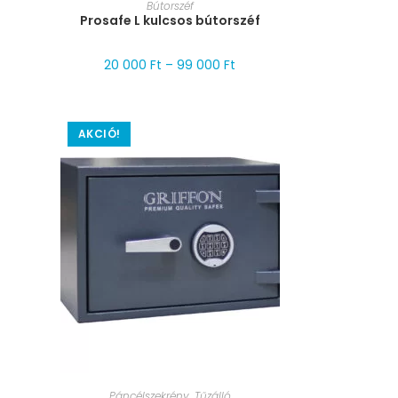
MÉRET VÁLASZTÁSA
Bútorszéf
Prosafe L kulcsos bútorszéf
20 000
Ft
–
99 000
Ft
AKCIÓ!
MÉRET VÁLASZTÁSA
Páncélszekrény
,
Tűzálló