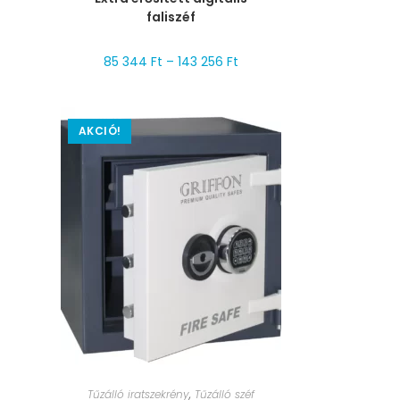
faliszéf
85 344
Ft
–
143 256
Ft
AKCIÓ!
MÉRET VÁLASZTÁSA
Tűzálló iratszekrény
,
Tűzálló széf