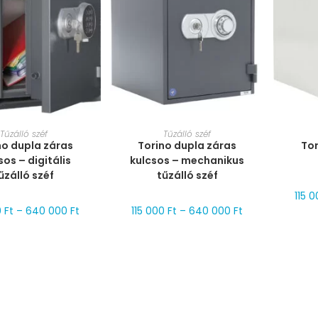
T VÁLASZTÁSA
MÉRET VÁLASZTÁSA
MÉ
Tűzálló széf
Tűzálló széf
no dupla záras
Torino dupla záras
Tor
sos – digitális
kulcsos – mechanikus
űzálló széf
tűzálló széf
115 
0
Ft
–
640 000
Ft
115 000
Ft
–
640 000
Ft