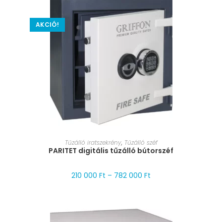
AKCIÓ!
MÉRET VÁLASZTÁSA
Tűzálló iratszekrény
,
Tűzálló széf
PARITET digitális tűzálló bútorszéf
210 000
Ft
–
782 000
Ft