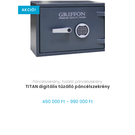
AKCIÓ!
MÉRET VÁLASZTÁSA
Páncélszekrény
,
Tűzálló páncélszekrény
TITAN digitális tűzálló páncélszekrény
460 000
Ft
–
990 000
Ft