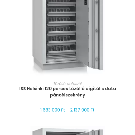
MÉRET VÁLASZTÁSA
Tűzálló dataszéf
ISS Helsinki 120 perces tűzálló digitális data
páncélszekrény
1 683 000
Ft
–
2 137 000
Ft