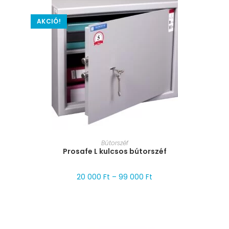
AKCIÓ!
MÉRET VÁLASZTÁSA
Bútorszéf
Prosafe L kulcsos bútorszéf
20 000
Ft
–
99 000
Ft