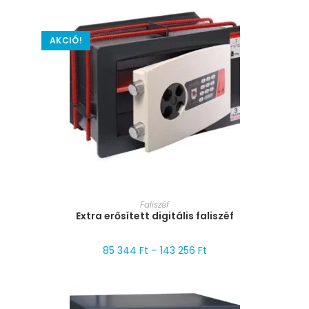
AKCIÓ!
MÉRET VÁLASZTÁSA
Faliszéf
Extra erősített digitális faliszéf
85 344
Ft
–
143 256
Ft