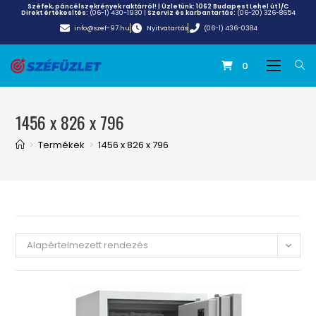
Széfek, páncélszekrények raktárról! | Üzletünk:
1062 Budapest Lehel út 1/C
Direkt értékesítés:
(06-1) 430-1930
|
Szerviz és karbantartás:
(06-20) 326-8654
info@szef-97.hu
Nyitvatartás
(06-1) 436-0384
0
1456 x 826 x 796
>
Termékek
>
1456 x 826 x 796
Alapértelmezett rendezés