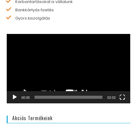
Karbantartásokat is vállalunk
Bankkártyás fizetés
Gyors kiszolgálás
Videólejátszó
00:00
02:02
Akciós Termékeink