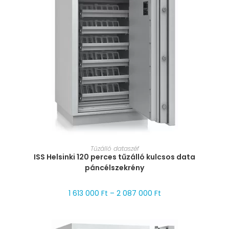
MÉRET VÁLASZTÁSA
Tűzálló dataszéf
ISS Helsinki 120 perces tűzálló kulcsos data
páncélszekrény
1 613 000
Ft
–
2 087 000
Ft