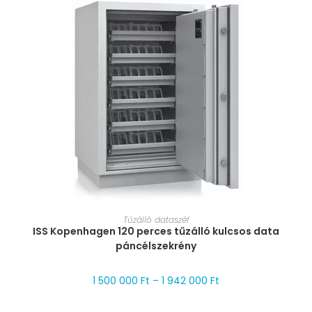
MÉRET VÁLASZTÁSA
Tűzálló dataszéf
ISS Kopenhagen 120 perces tűzálló kulcsos data
páncélszekrény
1 500 000
Ft
–
1 942 000
Ft