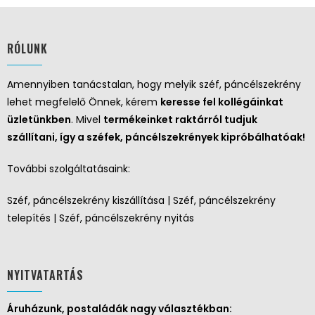
RÓLUNK
Amennyiben tanácstalan, hogy melyik széf, páncélszekrény
lehet megfelelő Önnek, kérem
keresse fel kollégáinkat
üzletünkben
. Mivel
termékeinket raktárról tudjuk
szállítani, így a széfek, páncélszekrények kipróbálhatóak!
További szolgáltatásaink:
Széf, páncélszekrény kiszállítása | Széf, páncélszekrény
telepítés | Széf, páncélszekrény nyitás
NYITVATARTÁS
Áruházunk, postaládák nagy választékban: