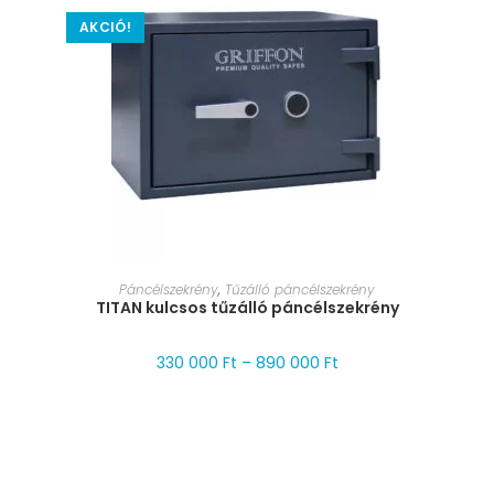
AKCIÓ!
MÉRET VÁLASZTÁSA
Páncélszekrény
,
Tűzálló páncélszekrény
TITAN kulcsos tűzálló páncélszekrény
330 000
Ft
–
890 000
Ft