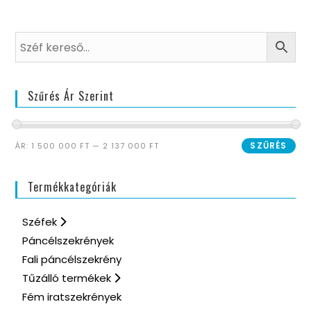
Szűrés Ár Szerint
SZŰRÉS
ÁR:
1 500 000 FT
—
2 137 000 FT
Termékkategóriák
Széfek
Páncélszekrények
Fali páncélszekrény
Tűzálló termékek
Fém iratszekrények