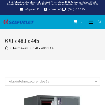
Széfek, páncélszekrények raktárról! | Üzletünk:
1062 Budapest Lehel út 1/C
Direkt értékesítés:
(06-1) 430-1930
|
Szerviz és karbantartás:
(06-20) 326-8654
info@szef-97.hu
Nyitvatartás
(06-1) 436-0384
0
670 x 480 x 445
>
Termékek
>
670 x 480 x 445
Alapértelmezett rendezés