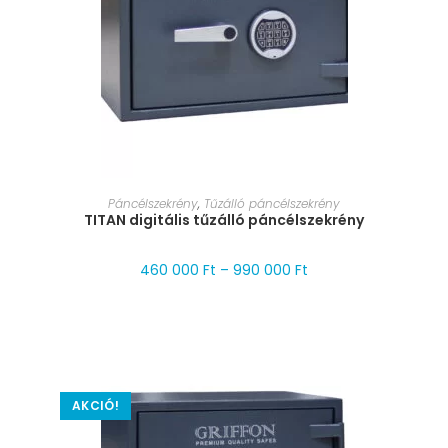
MÉRET VÁLASZTÁSA
Páncélszekrény
,
Tűzálló páncélszekrény
TITAN digitális tűzálló páncélszekrény
460 000
Ft
–
990 000
Ft
AKCIÓ!