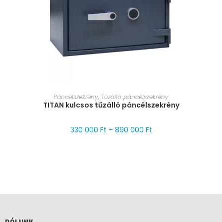
MÉRET VÁLASZTÁSA
Páncélszekrény
,
Tűzálló páncélszekrény
TITAN kulcsos tűzálló páncélszekrény
330 000
Ft
–
890 000
Ft