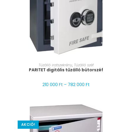
MÉRET VÁLASZTÁSA
Tűzálló iratszekrény
,
Tűzálló széf
PARITET digitális tűzálló bútorszéf
210 000
Ft
–
782 000
Ft
AKCIÓ!