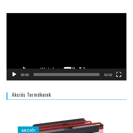
Videólejátszó
00:00
02:02
Akciós Termékeink
AKCIÓ!