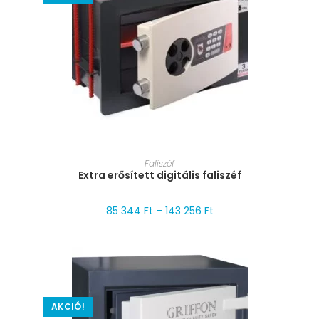
MÉRET VÁLASZTÁSA
Faliszéf
Extra erősített digitális faliszéf
85 344
Ft
–
143 256
Ft
AKCIÓ!