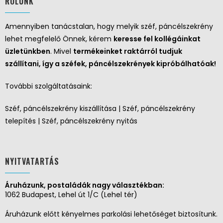
RÓLUNK
Amennyiben tanácstalan, hogy melyik széf, páncélszekrény
lehet megfelelő Önnek, kérem
keresse fel kollégáinkat
üzletünkben
. Mivel
termékeinket raktárról tudjuk
szállítani, így a széfek, páncélszekrények kipróbálhatóak!
További szolgáltatásaink:
Széf, páncélszekrény kiszállítása | Széf, páncélszekrény
telepítés | Széf, páncélszekrény nyitás
NYITVATARTÁS
Áruházunk, postaládák nagy választékban:
1062 Budapest, Lehel út 1/C (Lehel tér)
Áruházunk előtt kényelmes parkolási lehetőséget biztosítunk.