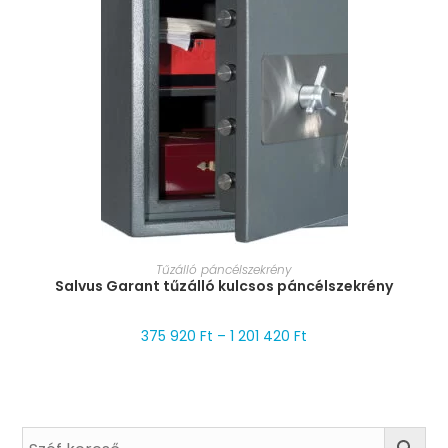
MÉRET VÁLASZTÁSA
Tűzálló páncélszekrény
Salvus Garant tűzálló kulcsos páncélszekrény
375 920
Ft
–
1 201 420
Ft