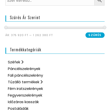
Szűrés Ár Szerint
SZŰRÉS
ÁR:
375 920 FT
—
1 262 380 FT
Termékkategóriák
Széfek
Páncélszekrények
Fali páncélszekrény
Tűzálló termékek
Fém iratszekrények
Fegyverszekrények
Időzáras kasszák
Postaládák