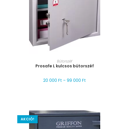
MÉRET VÁLASZTÁSA
Bútorszéf
Prosafe L kulcsos bútorszéf
20 000
Ft
–
99 000
Ft
AKCIÓ!