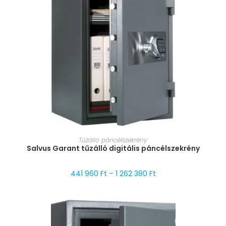
MÉRET VÁLASZTÁSA
Tűzálló páncélszekrény
Salvus Garant tűzálló digitális páncélszekrény
441 960
Ft
–
1 262 380
Ft