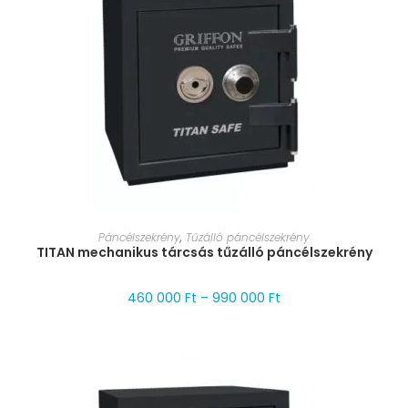
MÉRET VÁLASZTÁSA
Páncélszekrény
,
Tűzálló páncélszekrény
TITAN mechanikus tárcsás tűzálló páncélszekrény
460 000
Ft
–
990 000
Ft