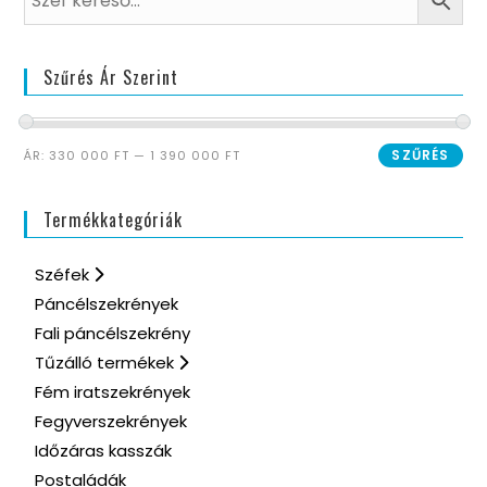
Szűrés Ár Szerint
SZŰRÉS
ÁR:
330 000 FT
—
1 390 000 FT
Termékkategóriák
Széfek
Páncélszekrények
Fali páncélszekrény
Tűzálló termékek
Fém iratszekrények
Fegyverszekrények
Időzáras kasszák
Postaládák