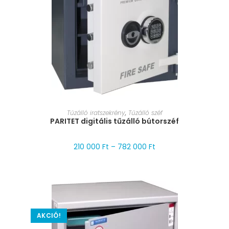
MÉRET VÁLASZTÁSA
Tűzálló iratszekrény
,
Tűzálló széf
PARITET digitális tűzálló bútorszéf
210 000
Ft
–
782 000
Ft
AKCIÓ!