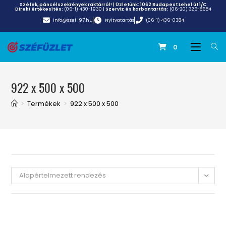
Széfek, páncélszekrények raktárról! | Üzletünk:
1062 Budapest Lehel út 1/C
Direkt értékesítés:
(06-1) 430-1930
|
Szerviz és karbantartás:
(06-20) 326-8654
info@szef-97.hu
Nyitvatartás
(06-1) 436-0384
0
922 x 500 x 500
>
Termékek
>
922 x 500 x 500
Alapértelmezett rendezés