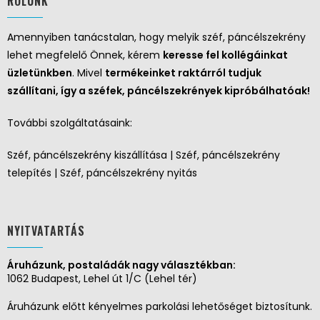
RÓLUNK
Amennyiben tanácstalan, hogy melyik széf, páncélszekrény
lehet megfelelő Önnek, kérem
keresse fel kollégáinkat
üzletünkben
. Mivel
termékeinket raktárról tudjuk
szállítani, így a széfek, páncélszekrények kipróbálhatóak!
További szolgáltatásaink:
Széf, páncélszekrény kiszállítása | Széf, páncélszekrény
telepítés | Széf, páncélszekrény nyitás
NYITVATARTÁS
Áruházunk, postaládák nagy választékban:
1062 Budapest, Lehel út 1/C (Lehel tér)
Áruházunk előtt kényelmes parkolási lehetőséget biztosítunk.