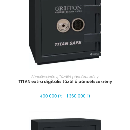
MÉRET VÁLASZTÁSA
Páncélszekrény
,
Tűzálló páncélszekrény
TITAN extra digitális tűzálló páncélszekrény
490 000
Ft
–
1 360 000
Ft