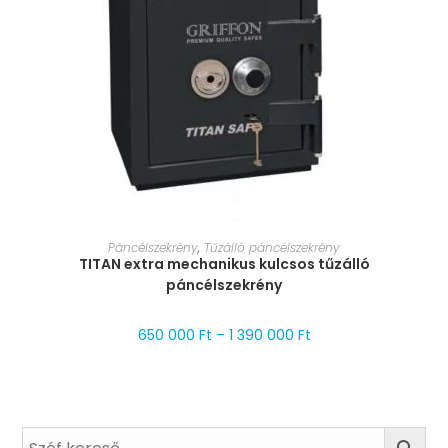
MÉRET VÁLASZTÁSA
Páncélszekrény
,
Tűzálló páncélszekrény
TITAN extra mechanikus kulcsos tűzálló
páncélszekrény
650 000
Ft
–
1 390 000
Ft