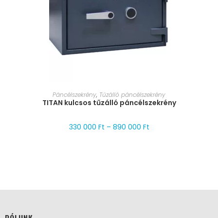
MÉRET VÁLASZTÁSA
Páncélszekrény
,
Tűzálló páncélszekrény
TITAN kulcsos tűzálló páncélszekrény
330 000
Ft
–
890 000
Ft