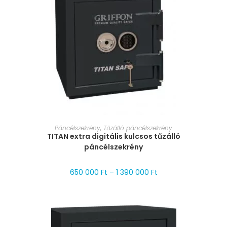
MÉRET VÁLASZTÁSA
Páncélszekrény
,
Tűzálló páncélszekrény
TITAN extra digitális kulcsos tűzálló
páncélszekrény
650 000
Ft
–
1 390 000
Ft