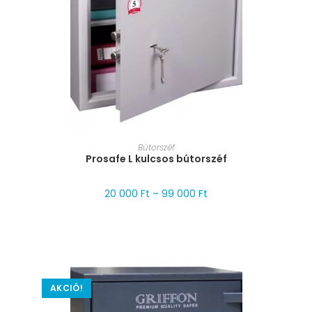
MÉRET VÁLASZTÁSA
Bútorszéf
Prosafe L kulcsos bútorszéf
20 000
Ft
–
99 000
Ft
AKCIÓ!