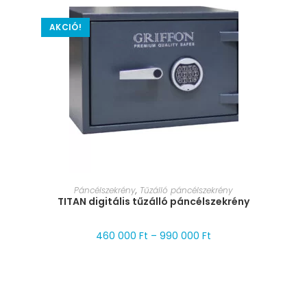
AKCIÓ!
MÉRET VÁLASZTÁSA
Páncélszekrény
,
Tűzálló páncélszekrény
TITAN digitális tűzálló páncélszekrény
460 000
Ft
–
990 000
Ft