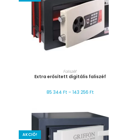
MÉRET VÁLASZTÁSA
Faliszéf
Extra erősített digitális faliszéf
85 344
Ft
–
143 256
Ft
AKCIÓ!