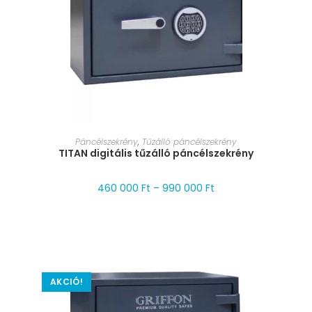
MÉRET VÁLASZTÁSA
Páncélszekrény
,
Tűzálló páncélszekrény
TITAN digitális tűzálló páncélszekrény
460 000
Ft
–
990 000
Ft
AKCIÓ!