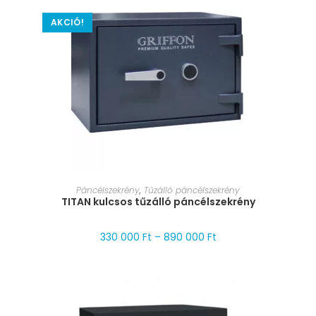
AKCIÓ!
MÉRET VÁLASZTÁSA
Páncélszekrény
,
Tűzálló páncélszekrény
TITAN kulcsos tűzálló páncélszekrény
330 000
Ft
–
890 000
Ft