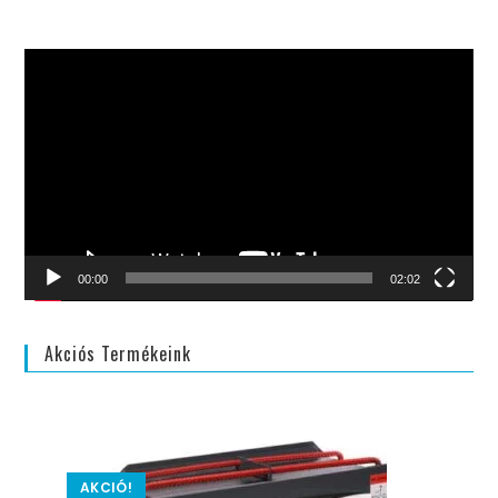
Videólejátszó
00:00
02:02
Akciós Termékeink
AKCIÓ!