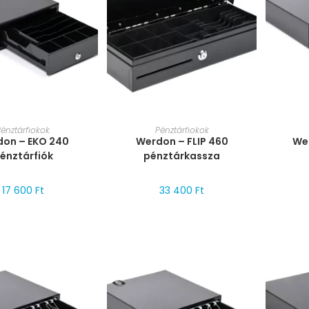
T VÁLASZTÁSA
MÉRET VÁLASZTÁSA
MÉ
Pénztárfiokok
Pénztárfiokok
on – EKO 240
Werdon – FLIP 460
We
énztárfiók
pénztárkassza
17 600
Ft
33 400
Ft