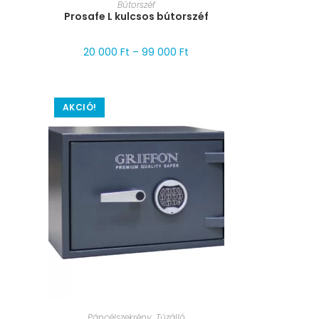
MÉRET VÁLASZTÁSA
Bútorszéf
Prosafe L kulcsos bútorszéf
20 000
Ft
–
99 000
Ft
AKCIÓ!
MÉRET VÁLASZTÁSA
Páncélszekrény
,
Tűzálló