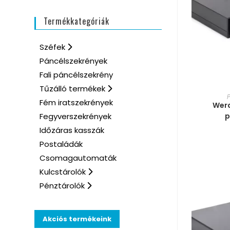
Termékkategóriák
Széfek
Páncélszekrények
Fali páncélszekrény
Tűzálló termékek
MÉRE
Fém iratszekrények
Werd
p
Fegyverszekrények
Időzáras kasszák
Postaládák
Csomagautomaták
Kulcstárolók
Pénztárolók
Akciós termékeink