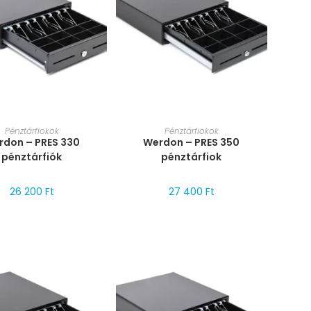
RET VÁLASZTÁSA
MÉRET VÁLASZTÁSA
Pénztárfiokok
Pénztárfiokok
rdon – PRES 330
Werdon – PRES 350
pénztárfiók
pénztárfiok
26 200
Ft
27 400
Ft