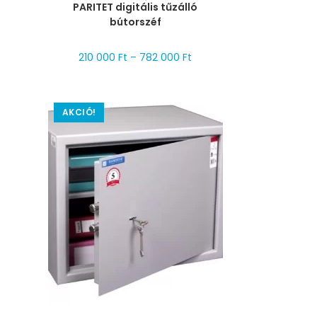
PARITET digitális tűzálló
bútorszéf
210 000
Ft
–
782 000
Ft
AKCIÓ!