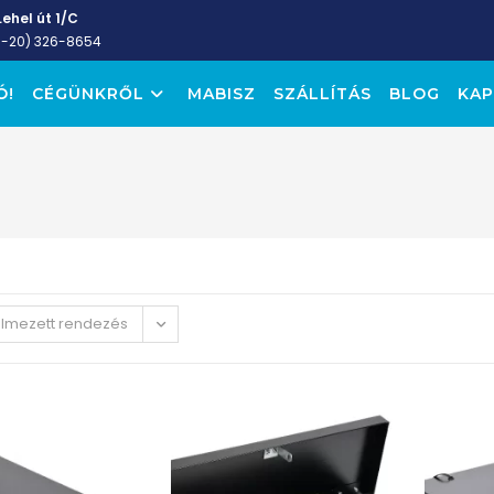
ehel út 1/C
6-20) 326-8654
Ó!
CÉGÜNKRŐL
MABISZ
SZÁLLÍTÁS
BLOG
KAP
elmezett rendezés