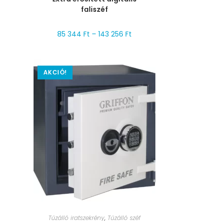
faliszéf
85 344
Ft
–
143 256
Ft
AKCIÓ!
MÉRET VÁLASZTÁSA
Tűzálló iratszekrény
,
Tűzálló széf