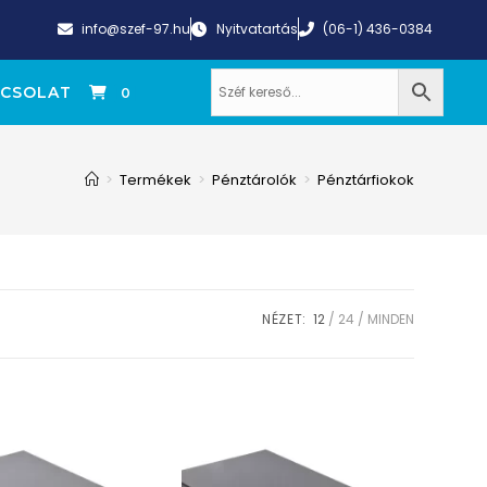
info@szef-97.hu
Nyitvatartás
(06-1) 436-0384
CSOLAT
0
>
Termékek
>
Pénztárolók
>
Pénztárfiokok
NÉZET:
12
24
MINDEN