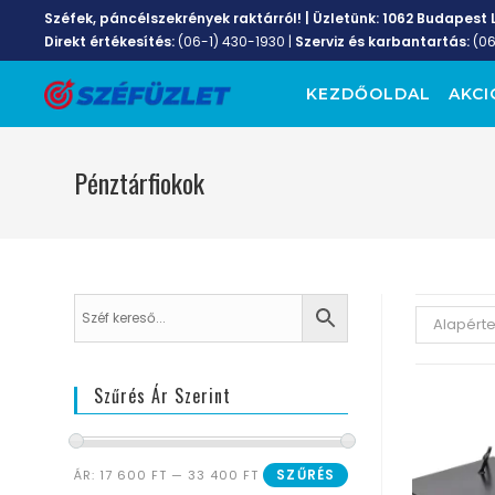
Széfek, páncélszekrények raktárról! | Üzletünk:
1062 Budapest L
Direkt értékesítés:
(06-1) 430-1930
|
Szerviz és karbantartás:
(0
KEZDŐOLDAL
AKCI
Pénztárfiokok
Alapért
Szűrés Ár Szerint
SZŰRÉS
ÁR:
17 600 FT
—
33 400 FT