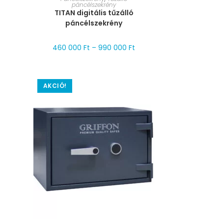
páncélszekrény
TITAN digitális tűzálló
páncélszekrény
460 000
Ft
–
990 000
Ft
AKCIÓ!