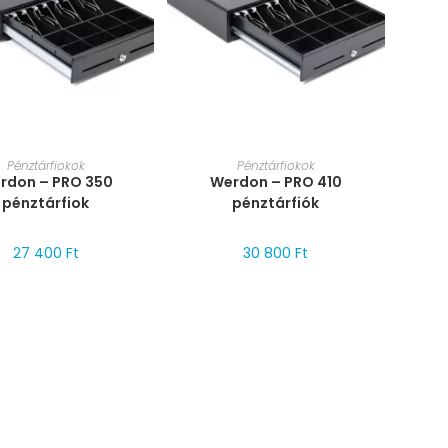
RET VÁLASZTÁSA
MÉRET VÁLASZTÁSA
Pénztárfiokok
Pénztárfiokok
rdon – PRO 350
Werdon – PRO 410
pénztárfiok
pénztárfiók
27 400
Ft
30 800
Ft