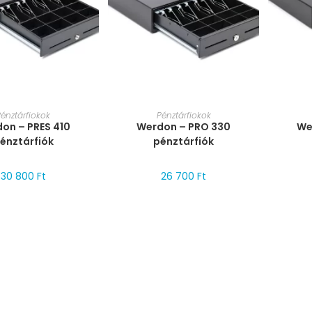
T VÁLASZTÁSA
MÉRET VÁLASZTÁSA
MÉ
Pénztárfiokok
Pénztárfiokok
on – PRES 410
Werdon – PRO 330
We
énztárfiók
pénztárfiók
30 800
Ft
26 700
Ft