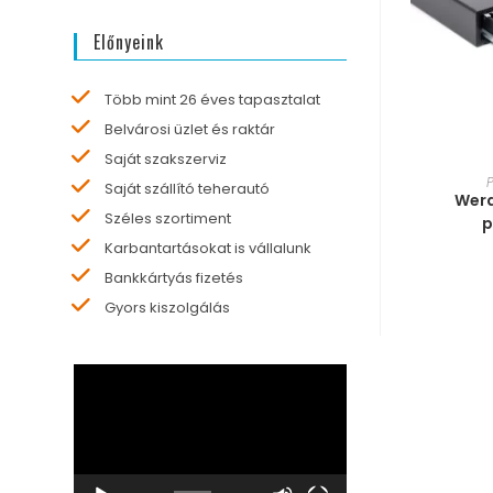
Előnyeink
Több mint 26 éves tapasztalat
Belvárosi üzlet és raktár
Saját szakszerviz
MÉRE
Saját szállító teherautó
Werd
Széles szortiment
p
Karbantartásokat is vállalunk
Bankkártyás fizetés
Gyors kiszolgálás
Videólejátszó