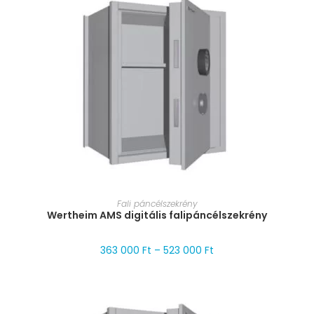
MÉRET VÁLASZTÁSA
Fali páncélszekrény
Wertheim AMS digitális falipáncélszekrény
363 000
Ft
–
523 000
Ft