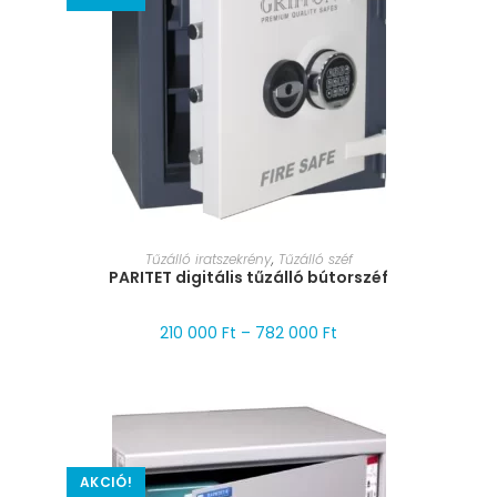
MÉRET VÁLASZTÁSA
Tűzálló iratszekrény
,
Tűzálló széf
PARITET digitális tűzálló bútorszéf
210 000
Ft
–
782 000
Ft
AKCIÓ!