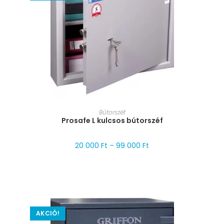
MÉRET VÁLASZTÁSA
Bútorszéf
Prosafe L kulcsos bútorszéf
20 000
Ft
–
99 000
Ft
AKCIÓ!