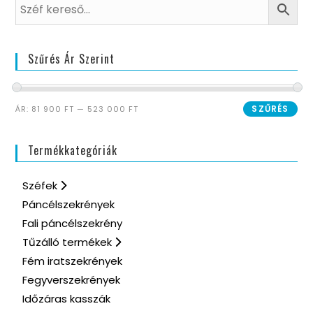
Szűrés Ár Szerint
SZŰRÉS
ÁR:
81 900 FT
—
523 000 FT
Termékkategóriák
Széfek
Páncélszekrények
Fali páncélszekrény
Tűzálló termékek
Fém iratszekrények
Fegyverszekrények
Időzáras kasszák