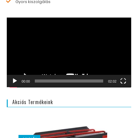
Gyors kiszolgálás
Videólejátszó
00:00
02:02
Akciós Termékeink