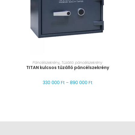
MÉRET VÁLASZTÁSA
Páncélszekrény
,
Tűzálló páncélszekrény
TITAN kulcsos tűzálló páncélszekrény
330 000
Ft
–
890 000
Ft