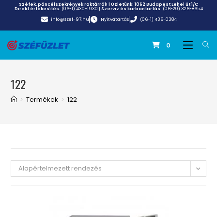
Széfek, páncélszekrények raktárról! | Üzletünk:
1062 Budapest Lehel út 1/C
Direkt értékesítés:
(06-1) 430-1930
|
Szerviz és karbantartás:
(06-20) 326-8654
info@szef-97.hu
Nyitvatartás
(06-1) 436-0384
0
122
>
Termékek
>
122
Alapértelmezett rendezés