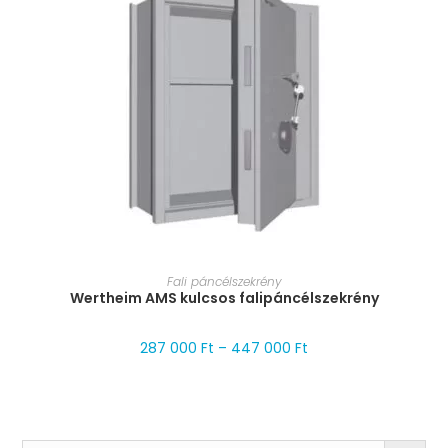
MÉRET VÁLASZTÁSA
Fali páncélszekrény
Wertheim AMS kulcsos falipáncélszekrény
287 000
Ft
–
447 000
Ft