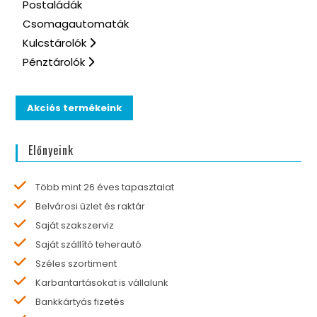
Postaládák
Csomagautomaták
Kulcstárolók
Pénztárolók
Akciós termékeink
Előnyeink
Több mint 26 éves tapasztalat
Belvárosi üzlet és raktár
Saját szakszerviz
Saját szállító teherautó
Széles szortiment
Karbantartásokat is vállalunk
Bankkártyás fizetés