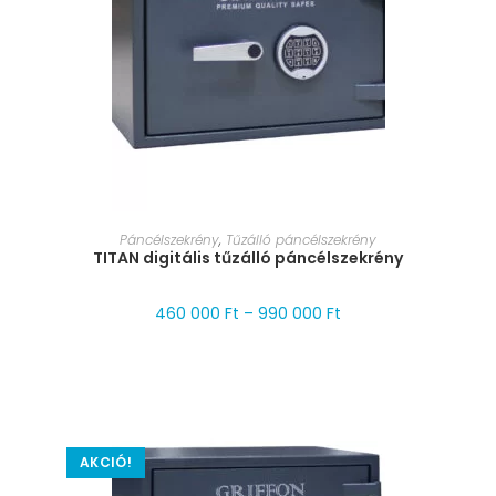
MÉRET VÁLASZTÁSA
Páncélszekrény
,
Tűzálló páncélszekrény
TITAN digitális tűzálló páncélszekrény
460 000
Ft
–
990 000
Ft
AKCIÓ!