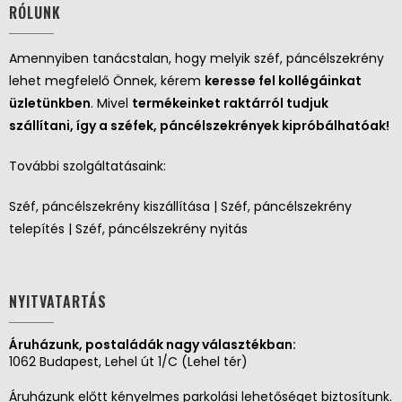
RÓLUNK
Amennyiben tanácstalan, hogy melyik széf, páncélszekrény
lehet megfelelő Önnek, kérem
keresse fel kollégáinkat
üzletünkben
. Mivel
termékeinket raktárról tudjuk
szállítani, így a széfek, páncélszekrények kipróbálhatóak!
További szolgáltatásaink:
Széf, páncélszekrény kiszállítása | Széf, páncélszekrény
telepítés | Széf, páncélszekrény nyitás
NYITVATARTÁS
Áruházunk, postaládák nagy választékban:
1062 Budapest, Lehel út 1/C (Lehel tér)
Áruházunk előtt kényelmes parkolási lehetőséget biztosítunk.