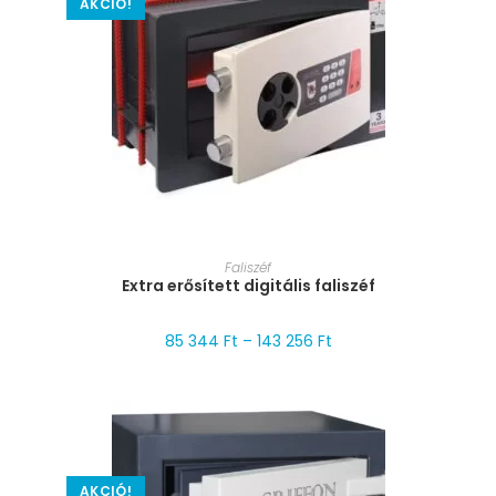
AKCIÓ!
MÉRET VÁLASZTÁSA
Faliszéf
Extra erősített digitális faliszéf
85 344
Ft
–
143 256
Ft
AKCIÓ!