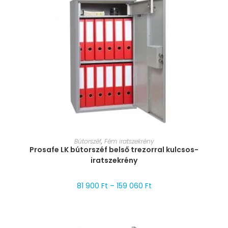
MÉRET VÁLASZTÁSA
Bútorszéf
,
Fém iratszekrény
Prosafe LK bútorszéf belső trezorral kulcsos-
iratszekrény
81 900
Ft
–
159 060
Ft