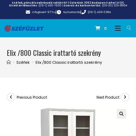
Széfek, páncélszekrények raktárról! | Üzletünk:
1062 Budapest Lehel út 1/C
Direkt értékesítés:
(06-1) 430-1930
|
Szerviz és karbantartás:
(06-20) 326-8654
info@szef-97.hu
Nyitvatartás
(06-1) 436-0384
0
Elix /800 Classic irattartó szekrény
>
Széfek
>
Elix /800 Classic irattartó szekrény
Previous Product
Next Product
🔍