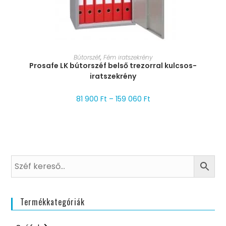
MÉRET VÁLASZTÁSA
Bútorszéf
,
Fém iratszekrény
Prosafe LK bútorszéf belső trezorral kulcsos-
iratszekrény
81 900
Ft
–
159 060
Ft
Termékkategóriák