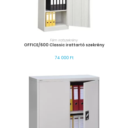
MÉRET VÁLASZTÁSA
Fém iratszekrény
OFFICE/600 Classic irattartó szekrény
74 000
Ft