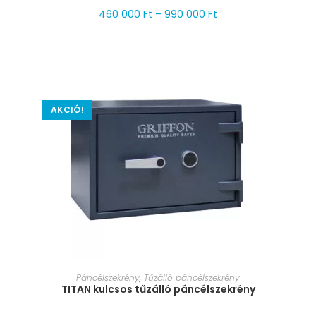
460 000
Ft
–
990 000
Ft
AKCIÓ!
MÉRET VÁLASZTÁSA
Páncélszekrény
,
Tűzálló páncélszekrény
TITAN kulcsos tűzálló páncélszekrény