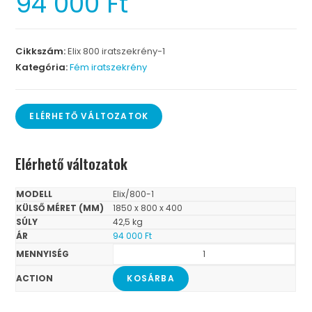
94 000
Ft
Cikkszám:
Elix 800 iratszekrény-1
Kategória:
Fém iratszekrény
ELÉRHETŐ VÁLTOZATOK
Elérhető változatok
Elix/800-1
1850 x 800 x 400
42,5 kg
94 000
Ft
KOSÁRBA