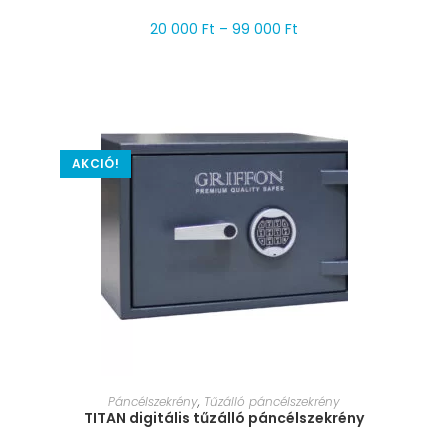
20 000
Ft
–
99 000
Ft
AKCIÓ!
MÉRET VÁLASZTÁSA
Páncélszekrény
,
Tűzálló páncélszekrény
TITAN digitális tűzálló páncélszekrény