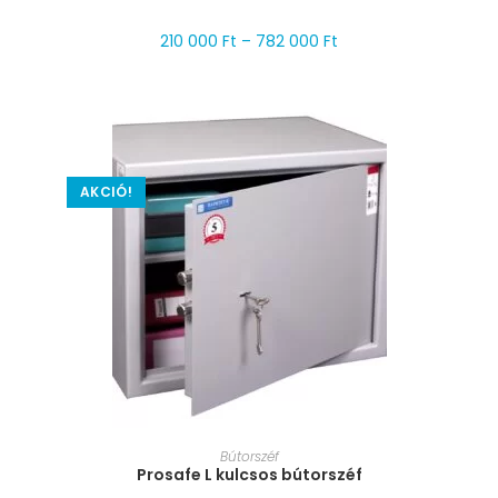
210 000
Ft
–
782 000
Ft
AKCIÓ!
MÉRET VÁLASZTÁSA
Bútorszéf
Prosafe L kulcsos bútorszéf