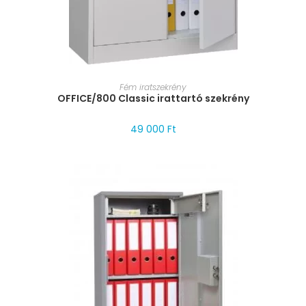
MÉRET VÁLASZTÁSA
Fém iratszekrény
OFFICE/800 Classic irattartó szekrény
49 000
Ft