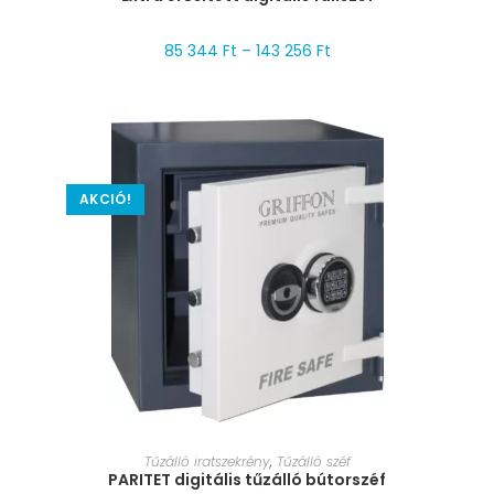
85 344
Ft
–
143 256
Ft
AKCIÓ!
MÉRET VÁLASZTÁSA
Tűzálló iratszekrény
,
Tűzálló széf
PARITET digitális tűzálló bútorszéf