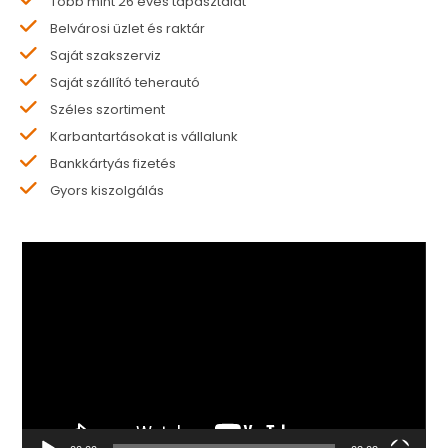
Több mint 26 éves tapasztalat
Belvárosi üzlet és raktár
Saját szakszerviz
Saját szállító teherautó
Széles szortiment
Karbantartásokat is vállalunk
Bankkártyás fizetés
Gyors kiszolgálás
Videólejátszó