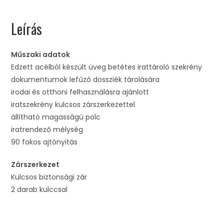
Leírás
Műszaki adatok
Edzett acélból készült üveg betétes irattároló szekrény
dokumentumok lefűző dossziék tárolására
irodai és otthoni felhasználásra ajánlott
iratszekrény kulcsos zárszerkezettel
állítható magasságú polc
iratrendező mélység
90 fokos ajtónyitás
Zárszerkezet
Kulcsos biztonsági zár
2 darab kulccsal