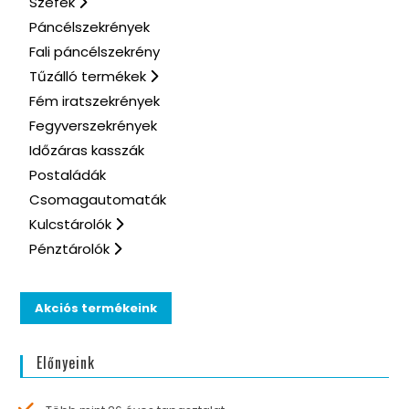
Széfek
Páncélszekrények
Fali páncélszekrény
Tűzálló termékek
Fém iratszekrények
Fegyverszekrények
Időzáras kasszák
Postaládák
Csomagautomaták
Kulcstárolók
Pénztárolók
Akciós termékeink
Előnyeink