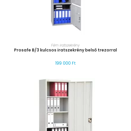
MÉRET VÁLASZTÁSA
Fém iratszekrény
Prosafe B/3 kulcsos iratszekrény belső trezorral
199 000
Ft