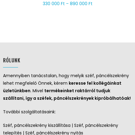
330 000
Ft
–
890 000
Ft
RÓLUNK
Amennyiben tanácstalan, hogy melyik széf, páncélszekrény
lehet megfelelő Önnek, kérem
keresse fel kollégáinkat
üzletünkben
. Mivel
termékeinket raktárról tudjuk
szállítani, így a széfek, páncélszekrények kipróbálhatóak!
További szolgáltatásaink:
Széf, páncélszekrény kiszállítása | Széf, páncélszekrény
telepítés | Széf, páncélszekrény nyitás