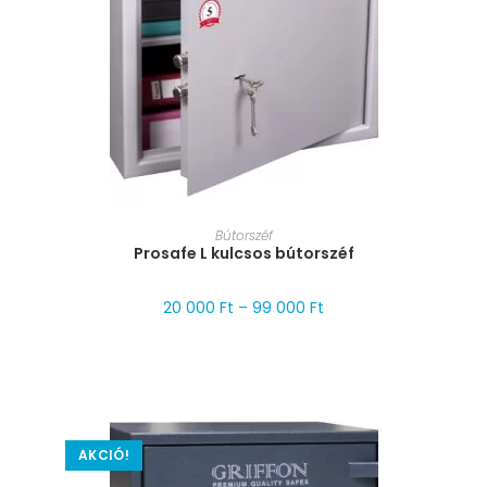
MÉRET VÁLASZTÁSA
Bútorszéf
Prosafe L kulcsos bútorszéf
20 000
Ft
–
99 000
Ft
AKCIÓ!