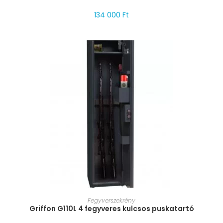
134 000
Ft
MÉRET VÁLASZTÁSA
Fegyverszekrény
Griffon G110L 4 fegyveres kulcsos puskatartó