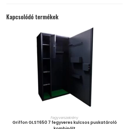
Kapcsolódó termékek
MÉRET VÁLASZTÁSA
Fegyverszekrény
Griffon GLST650 7 fegyveres kulcsos puskatároló
kombinált