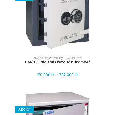
MÉRET VÁLASZTÁSA
Tűzálló iratszekrény
,
Tűzálló széf
PARITET digitális tűzálló bútorszéf
210 000
Ft
–
782 000
Ft
AKCIÓ!