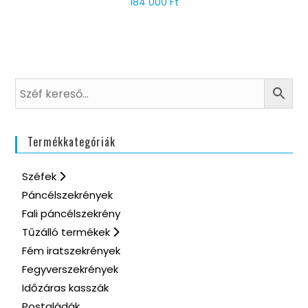
184 000
Ft
Termékkategóriák
Széfek
Páncélszekrények
Fali páncélszekrény
Tűzálló termékek
Fém iratszekrények
Fegyverszekrények
Időzáras kasszák
Postaládák