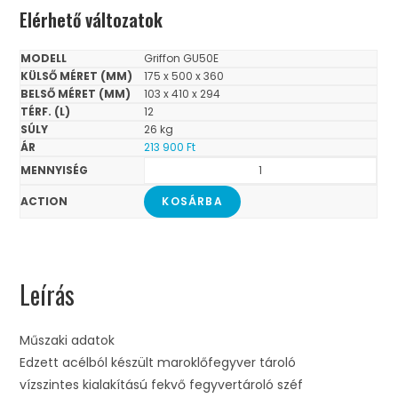
Elérhető változatok
Griffon GU50E
175 x 500 x 360
103 x 410 x 294
12
26 kg
213 900
Ft
KOSÁRBA
Leírás
Műszaki adatok
Edzett acélból készült maroklőfegyver tároló
vízszintes kialakítású fekvő fegyvertároló széf