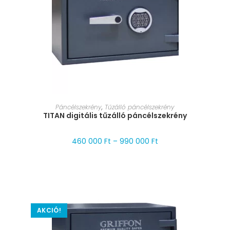
MÉRET VÁLASZTÁSA
Páncélszekrény
,
Tűzálló páncélszekrény
TITAN digitális tűzálló páncélszekrény
460 000
Ft
–
990 000
Ft
AKCIÓ!