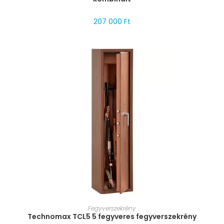
207 000
Ft
MÉRET VÁLASZTÁSA
Fegyverszekrény
Technomax TCL5 5 fegyveres fegyverszekrény