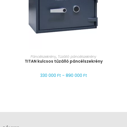
MÉRET VÁLASZTÁSA
Páncélszekrény
,
Tűzálló páncélszekrény
TITAN kulcsos tűzálló páncélszekrény
330 000
Ft
–
890 000
Ft