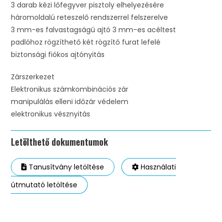
3 darab kézi lőfegyver pisztoly elhelyezésére
háromoldalú reteszelő rendszerrel felszerelve
3 mm-es falvastagságú ajtó 3 mm-es acéltest
padlóhoz rögzíthető két rögzítő furat lefelé
biztonsági fiókos ajtónyitás
Zárszerkezet
Elektronikus számkombinációs zár
manipulálás elleni időzár védelem
elektronikus vésznyitás
Letölthető dokumentumok
Tanusítvány letöltése
Használati
útmutató letöltése