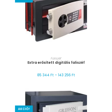
MÉRET VÁLASZTÁSA
Faliszéf
Extra erősített digitális faliszéf
85 344
Ft
–
143 256
Ft
AKCIÓ!