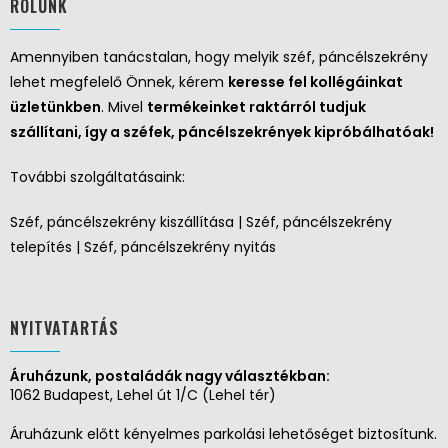
RÓLUNK
Amennyiben tanácstalan, hogy melyik széf, páncélszekrény
lehet megfelelő Önnek, kérem
keresse fel kollégáinkat
üzletünkben
. Mivel
termékeinket raktárról tudjuk
szállítani, így a széfek, páncélszekrények kipróbálhatóak!
További szolgáltatásaink:
Széf, páncélszekrény kiszállítása | Széf, páncélszekrény
telepítés | Széf, páncélszekrény nyitás
NYITVATARTÁS
Áruházunk, postaládák nagy választékban:
1062 Budapest, Lehel út 1/C (Lehel tér)
Áruházunk előtt kényelmes parkolási lehetőséget biztosítunk.