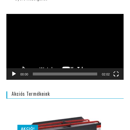
Videólejátszó
00:00
02:02
Akciós Termékeink
AKCIÓ!