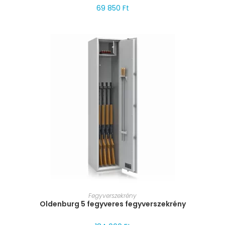
69 850
Ft
MÉRET VÁLASZTÁSA
Fegyverszekrény
Oldenburg 5 fegyveres fegyverszekrény