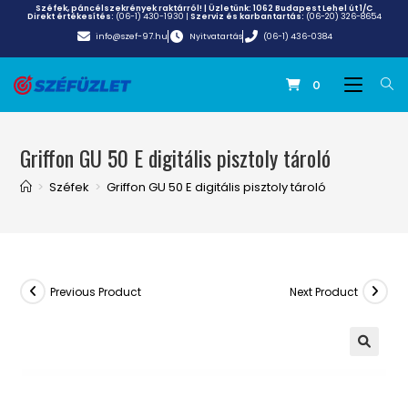
Széfek, páncélszekrények raktárról! | Üzletünk:
1062 Budapest Lehel út 1/C
Direkt értékesítés:
(06-1) 430-1930
|
Szerviz és karbantartás:
(06-20) 326-8654
info@szef-97.hu
Nyitvatartás
(06-1) 436-0384
0
Griffon GU 50 E digitális pisztoly tároló
>
Széfek
>
Griffon GU 50 E digitális pisztoly tároló
Previous Product
Next Product
🔍