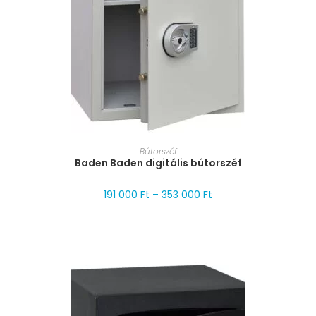
MÉRET VÁLASZTÁSA
Bútorszéf
Baden Baden digitális bútorszéf
191 000
Ft
–
353 000
Ft