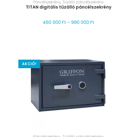
MÉRET VÁLASZTÁSA
Páncélszekrény
,
Tűzálló páncélszekrény
TITAN digitális tűzálló páncélszekrény
460 000
Ft
–
990 000
Ft
AKCIÓ!
MÉRET VÁLASZTÁSA
Páncélszekrény
,
Tűzálló páncélszekrény