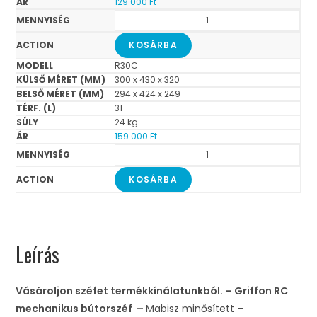
129 000
Ft
KOSÁRBA
R30C
300 x 430 x 320
294 x 424 x 249
31
24 kg
159 000
Ft
KOSÁRBA
Leírás
Vásároljon széfet termékkínálatunkból. – Griffon RC
mechanikus bútorszéf –
Mabisz minősített –