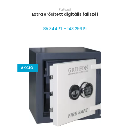
MÉRET VÁLASZTÁSA
Faliszéf
Extra erősített digitális faliszéf
85 344
Ft
–
143 256
Ft
AKCIÓ!