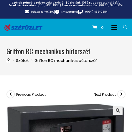
Széfek, páncélszekrények raktárról! | Üzletünk:
1062 Budapest Lehel út 1/C
Direkt értékesítés:
(06-1) 430-1930
|
Szerviz és karbantartás:
(06-20) 326-8654
info@szef-97.hu
Nyitvatartás
(06-1) 436-0384
0
Griffon RC mechanikus bútorszéf
>
Széfek
>
Griffon RC mechanikus bútorszéf
Previous Product
Next Product
🔍