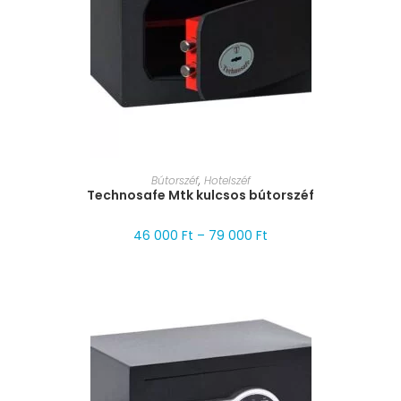
MÉRET VÁLASZTÁSA
Bútorszéf
,
Hotelszéf
Technosafe Mtk kulcsos bútorszéf
46 000
Ft
–
79 000
Ft