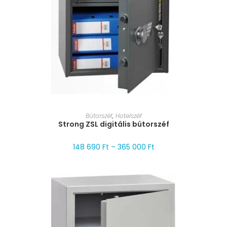
MÉRET VÁLASZTÁSA
Bútorszéf
,
Hotelszéf
Strong ZSL digitális bútorszéf
148 690
Ft
–
365 000
Ft