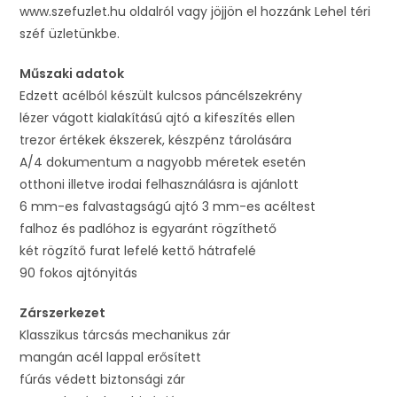
www.szefuzlet.hu oldalról vagy jöjjön el hozzánk Lehel téri
széf üzletünkbe.
Műszaki adatok
Edzett acélból készült kulcsos páncélszekrény
lézer vágott kialakítású ajtó a kifeszítés ellen
trezor értékek ékszerek, készpénz tárolására
A/4 dokumentum a nagyobb méretek esetén
otthoni illetve irodai felhasználásra is ajánlott
6 mm-es falvastagságú ajtó 3 mm-es acéltest
falhoz és padlóhoz is egyaránt rögzíthető
két rögzítő furat lefelé kettő hátrafelé
90 fokos ajtónyitás
Zárszerkezet
Klasszikus tárcsás mechanikus zár
mangán acél lappal erősített
fúrás védett biztonsági zár