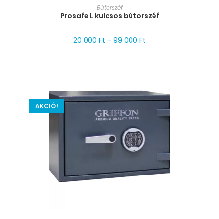
MÉRET VÁLASZTÁSA
Bútorszéf
Prosafe L kulcsos bútorszéf
20 000
Ft
–
99 000
Ft
AKCIÓ!