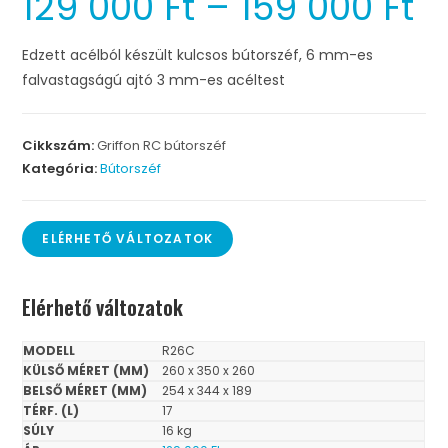
129 000
Ft
–
159 000
Ft
Edzett acélból készült kulcsos bútorszéf, 6 mm-es
falvastagságú ajtó 3 mm-es acéltest
Cikkszám:
Griffon RC bútorszéf
Kategória:
Bútorszéf
ELÉRHETŐ VÁLTOZATOK
Elérhető változatok
R26C
260 x 350 x 260
254 x 344 x 189
17
16 kg