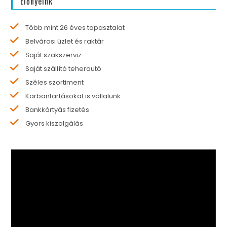
Előnyeink
Több mint 26 éves tapasztalat
Belvárosi üzlet és raktár
Saját szakszerviz
Saját szállító teherautó
Széles szortiment
Karbantartásokat is vállalunk
Bankkártyás fizetés
Gyors kiszolgálás
Videólejátszó