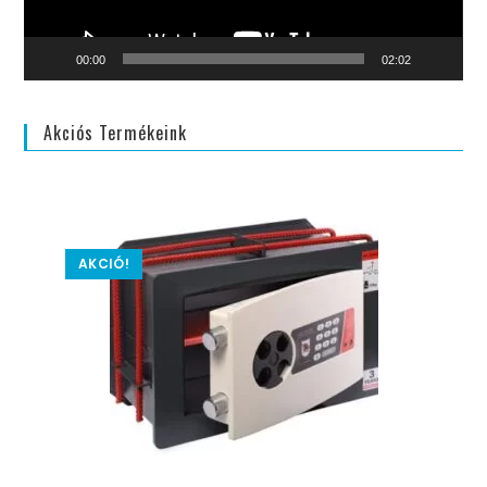
00:00
02:02
Akciós Termékeink
AKCIÓ!