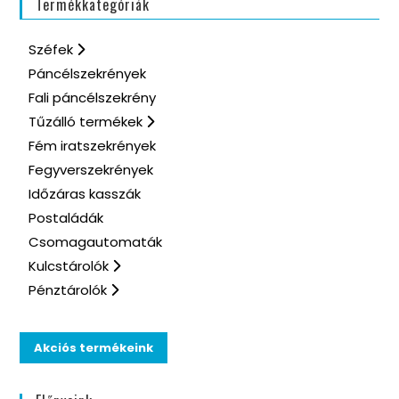
Termékkategóriák
Széfek
Páncélszekrények
Fali páncélszekrény
Tűzálló termékek
Fém iratszekrények
Fegyverszekrények
Időzáras kasszák
Postaládák
Csomagautomaták
Kulcstárolók
Pénztárolók
Akciós termékeink