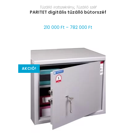
MÉRET VÁLASZTÁSA
Tűzálló iratszekrény
,
Tűzálló széf
PARITET digitális tűzálló bútorszéf
210 000
Ft
–
782 000
Ft
AKCIÓ!