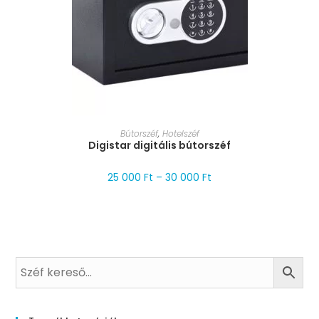
MÉRET VÁLASZTÁSA
Bútorszéf
,
Hotelszéf
Digistar digitális bútorszéf
25 000
Ft
–
30 000
Ft