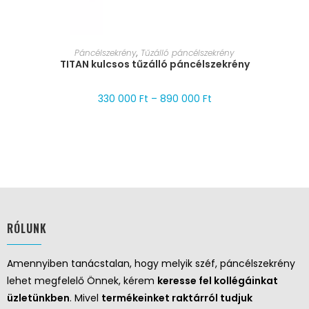
MÉRET VÁLASZTÁSA
Páncélszekrény
,
Tűzálló páncélszekrény
TITAN kulcsos tűzálló páncélszekrény
330 000
Ft
–
890 000
Ft
RÓLUNK
Amennyiben tanácstalan, hogy melyik széf, páncélszekrény
lehet megfelelő Önnek, kérem
keresse fel kollégáinkat
üzletünkben
. Mivel
termékeinket raktárról tudjuk