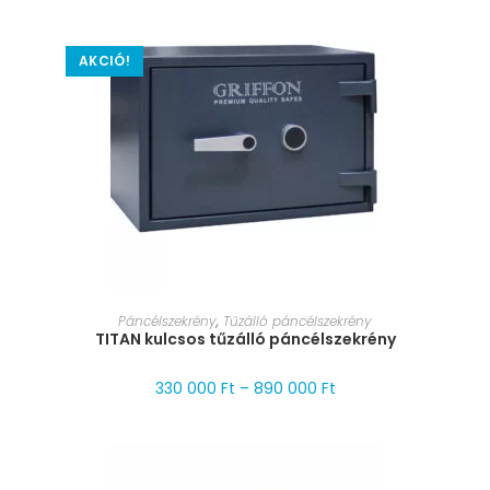
AKCIÓ!
MÉRET VÁLASZTÁSA
Páncélszekrény
,
Tűzálló páncélszekrény
TITAN kulcsos tűzálló páncélszekrény
330 000
Ft
–
890 000
Ft