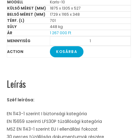
Karls-10
1875 x 1305 x 527
1729 x 1165 x 348
701
448 kg
1 267 000
Ft
KOSÁRBA
Leírás
Széf leírása:
EN 1143-1 szerint I biztonsági kategória
EN 15659 szerinti LFS30P tűzállósági kategória
MSZ EN 1143-1 szerint EU I ellenállási fokozat
30 perces tűzállóság dokumentumok részére