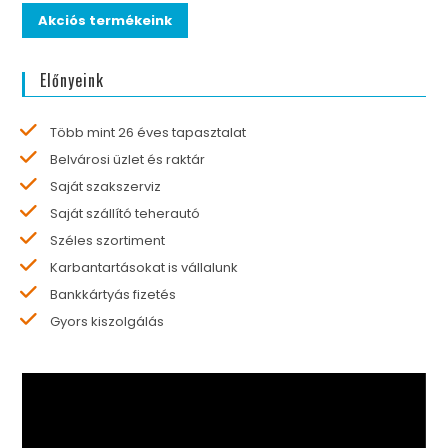
Akciós termékeink
Előnyeink
Több mint 26 éves tapasztalat
Belvárosi üzlet és raktár
Saját szakszerviz
Saját szállító teherautó
Széles szortiment
Karbantartásokat is vállalunk
Bankkártyás fizetés
Gyors kiszolgálás
Videólejátszó