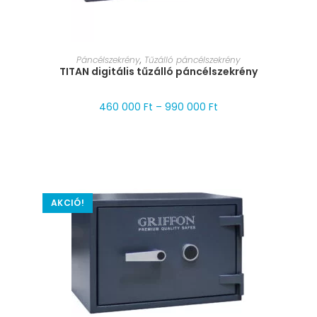
MÉRET VÁLASZTÁSA
Páncélszekrény
,
Tűzálló páncélszekrény
TITAN digitális tűzálló páncélszekrény
460 000
Ft
–
990 000
Ft
AKCIÓ!