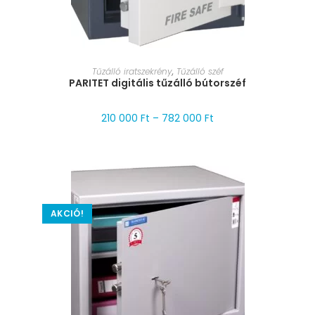
MÉRET VÁLASZTÁSA
Tűzálló iratszekrény
,
Tűzálló széf
PARITET digitális tűzálló bútorszéf
210 000
Ft
–
782 000
Ft
AKCIÓ!