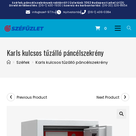
Széfek, páncélszekrények raktárról! | Üzletünk:
1062 Budapest Lehel út 1/C
Direkt értékesítés:
(06-1) 430-1930
|
Szerviz és karbantartás:
(06-20) 326-8654
info@szef-97.hu
Nyitvatartás
(06-1) 436-0384
0
Karls kulcsos tűzálló páncélszekrény
>
Széfek
>
Karls kulcsos tűzálló páncélszekrény
Previous Product
Next Product
🔍