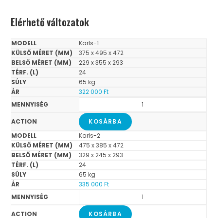
Elérhető változatok
Karls-1
375 x 495 x 472
229 x 355 x 293
24
65 kg
322 000
Ft
KOSÁRBA
Karls-2
475 x 385 x 472
329 x 245 x 293
24
65 kg
335 000
Ft
KOSÁRBA