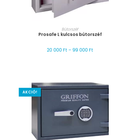
MÉRET VÁLASZTÁSA
Bútorszéf
Prosafe L kulcsos bútorszéf
20 000
Ft
–
99 000
Ft
AKCIÓ!