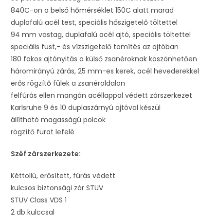
840C-on a belső hőmérséklet 150C alatt marad
duplafalú acél test, speciális hőszigetelő töltettel
94 mm vastag, duplafalú acél ajtó, speciális töltettel
speciális füst,- és vízszigetelő tömítés az ajtóban
180 fokos ajtónyitás a külső zsanéroknak köszönhetően
háromirányú zárás, 25 mm-es kerek, acél hevederekkel
erős rögzítő fülek a zsanéroldalon
felfúrás ellen mangán acéllappal védett zárszerkezet
Karlsruhe 9 és 10 duplaszárnyú ajtóval készül
állítható magasságú polcok
rögzítő furat lefelé
Széf zárszerkezete:
Kéttollú, erősített, fúrás védett
kulcsos biztonsági zár STUV
STUV Class VDS 1
2 db kulccsal