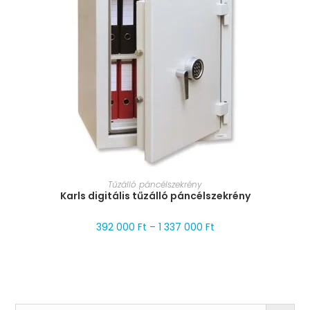
MÉRET VÁLASZTÁSA
Tűzálló páncélszekrény
Karls digitális tűzálló páncélszekrény
392 000
Ft
–
1 337 000
Ft