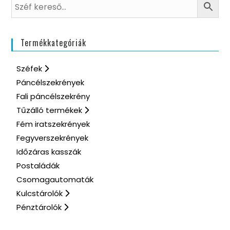
Termékkategóriák
Széfek
Páncélszekrények
Fali páncélszekrény
Tűzálló termékek
Fém iratszekrények
Fegyverszekrények
Időzáras kasszák
Postaládák
Csomagautomaták
Kulcstárolók
Pénztárolók