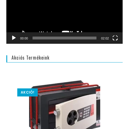
00:00
02:02
Akciós Termékeink
AKCIÓ!