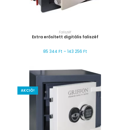
MÉRET VÁLASZTÁSA
Faliszéf
Extra erősített digitális faliszéf
85 344
Ft
–
143 256
Ft
AKCIÓ!