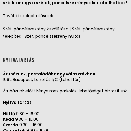
szállítani, így a széfek, páncélszekrények kipróbálhatóak!
További szolgáltatásaink:
Széf, páncélszekrény kiszállítása | Széf, páncélszekrény
telepítés | Széf, páncélszekrény nyitás
NYITVATARTÁS
Áruházunk, postaládák nagy választékban:
1062 Budapest, Lehel út 1/C (Lehel tér)
Áruházunk előtt kényelmes parkolási lehetőséget biztosítunk.
Nyitva tartás:
Hétfő
9.30 – 16.00
Kedd
9.30 – 16.00
Szerda
9.30 – 16.00
Csütörtök
9.30 – 16.00