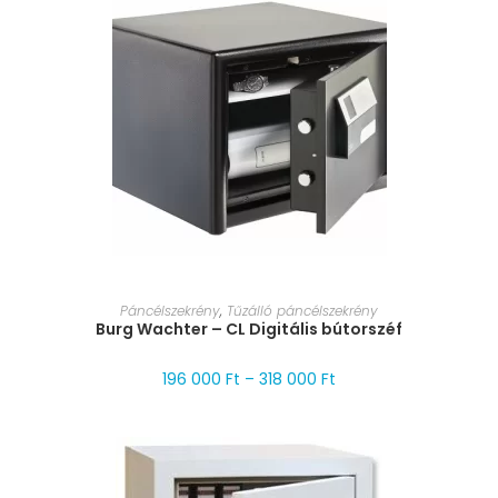
MÉRET VÁLASZTÁSA
Páncélszekrény
,
Tűzálló páncélszekrény
Burg Wachter – CL Digitális bútorszéf
196 000
Ft
–
318 000
Ft