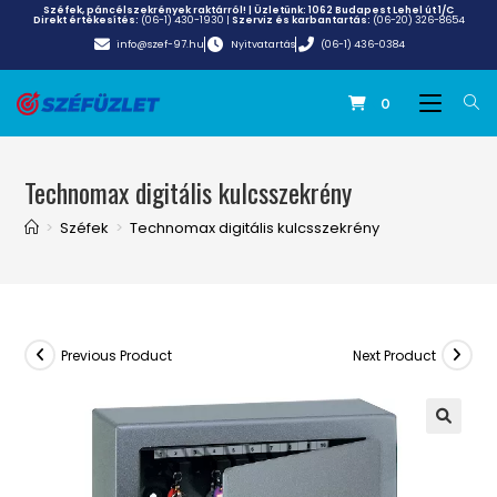
Széfek, páncélszekrények raktárról! | Üzletünk:
1062 Budapest Lehel út 1/C
Direkt értékesítés:
(06-1) 430-1930
|
Szerviz és karbantartás:
(06-20) 326-8654
info@szef-97.hu
Nyitvatartás
(06-1) 436-0384
0
Technomax digitális kulcsszekrény
>
Széfek
>
Technomax digitális kulcsszekrény
Previous Product
Next Product
🔍