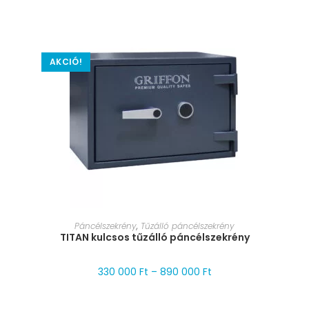
AKCIÓ!
MÉRET VÁLASZTÁSA
Páncélszekrény
,
Tűzálló páncélszekrény
TITAN kulcsos tűzálló páncélszekrény
330 000
Ft
–
890 000
Ft