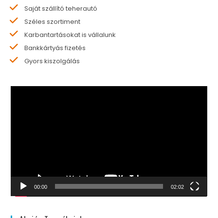
Saját szállító teherautó
Széles szortiment
Karbantartásokat is vállalunk
Bankkártyás fizetés
Gyors kiszolgálás
Videólejátszó
00:00
02:02