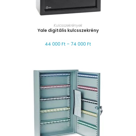
MÉRET VÁLASZTÁSA
Kulcsszekrények
Yale digitális kulcsszekrény
44 000
Ft
–
74 000
Ft