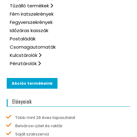
Tűzálló termékek
Fém iratszekrények
Fegyverszekrények
Időzáras kasszák
Postaládák
Csomagautomaták
Kulcstárolók
Pénztárolók
Akciós termékeink
Előnyeink
Több mint 26 éves tapasztalat
Belvárosi üzlet és raktár
Saját szakszerviz