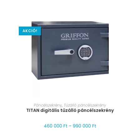
AKCIÓ!
MÉRET VÁLASZTÁSA
Páncélszekrény
,
Tűzálló páncélszekrény
TITAN digitális tűzálló páncélszekrény
460 000
Ft
–
990 000
Ft