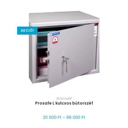
AKCIÓ!
MÉRET VÁLASZTÁSA
Bútorszéf
Prosafe L kulcsos bútorszéf
20 000
Ft
–
99 000
Ft