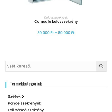
MÉRET VÁLASZTÁSA
Kulcsszekrények
Comsafe kulcsszekrény
39 000
Ft
–
89 000
Ft
Termékkategóriák
Széfek
Páncélszekrények
Fali páncélszekrény