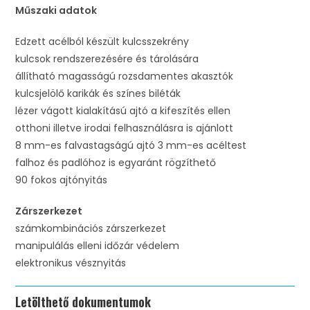
Műszaki adatok
Edzett acélból készült kulcsszekrény
kulcsok rendszerezésére és tárolására
állítható magasságú rozsdamentes akasztók
kulcsjelölő karikák és színes biléták
lézer vágott kialakítású ajtó a kifeszítés ellen
otthoni illetve irodai felhasználásra is ajánlott
8 mm-es falvastagságú ajtó 3 mm-es acéltest
falhoz és padlóhoz is egyaránt rögzíthető
90 fokos ajtónyitás
Zárszerkezet
számkombinációs zárszerkezet
manipulálás elleni időzár védelem
elektronikus vésznyitás
Letölthető dokumentumok