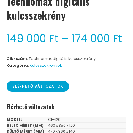
Technomax digitális
kulcsszekrény
149 000
Ft
–
174 000
Ft
Cikkszám:
Technomax digitális kulcsszekrény
Kategória:
Kulcsszekrények
ELÉRHETŐ VÁLTOZATOK
Elérhető változatok
CE-120
460 x 350 x 120
470 x 360 x 140