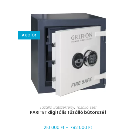
AKCIÓ!
MÉRET VÁLASZTÁSA
Tűzálló iratszekrény
,
Tűzálló széf
PARITET digitális tűzálló bútorszéf
210 000
Ft
–
782 000
Ft