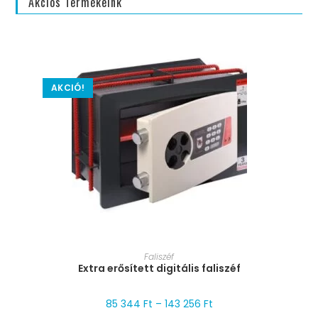
Akciós Termékeink
AKCIÓ!
MÉRET VÁLASZTÁSA
Faliszéf
Extra erősített digitális faliszéf
85 344
Ft
–
143 256
Ft