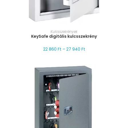
MÉRET VÁLASZTÁSA
Kulcsszekrények
KeySafe digitális kulcsszekrény
22 860
Ft
–
27 940
Ft