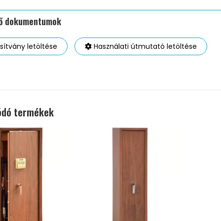
tő dokumentumok
ítvány letöltése
Használati útmutató letöltése
ódó termékek