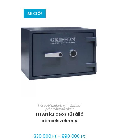
AKCIÓ!
MÉRET VÁLASZTÁSA
Páncélszekrény
,
Tűzálló
páncélszekrény
TITAN kulcsos tűzálló
páncélszekrény
330 000
Ft
–
890 000
Ft