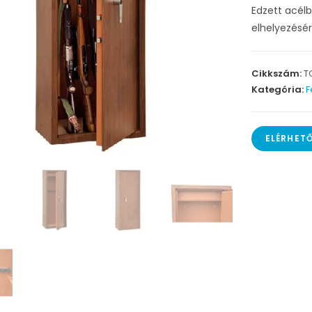
Edzett acélb
elhelyezésér
Cikkszám:
T
Kategória:
F
ELÉRHET