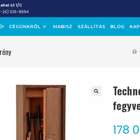
ehel út 1/C
6-20) 326-8654
Ó!
CÉGÜNKRŐL
MABISZ
SZÁLLÍTÁS
BLOG
KAP
rény
Techn
🔍
fegyv
178 