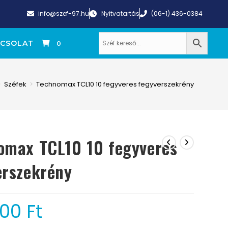
info@szef-97.hu
Nyitvatartás
(06-1) 436-0384
CSOLAT
0
>
Széfek
>
Technomax TCL10 10 fegyveres fegyverszekrény
omax TCL10 10 fegyveres
erszekrény
000
Ft