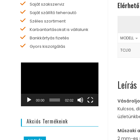
Elérhető
Saját szakszerviz
Saját szállító teherautó
Széles szortiment
Karbantartásokat is vállalunk
Bankkártyás fizetés
MODELL
Gyors kiszolgálás
TCL10
Videólejátszó
Leírás
Vásároljo
00:00
02:02
Kulcsos, d
üzletünkb
Akciós Termékeink
Műszaki 
2 mm-es s