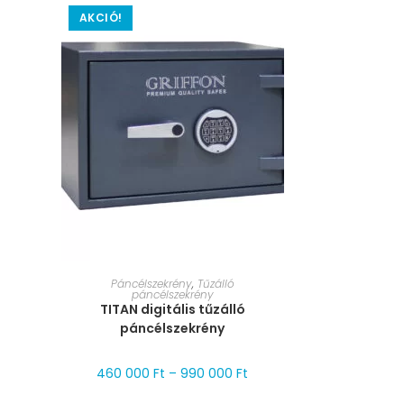
AKCIÓ!
MÉRET VÁLASZTÁSA
Páncélszekrény
,
Tűzálló
páncélszekrény
TITAN digitális tűzálló
páncélszekrény
460 000
Ft
–
990 000
Ft