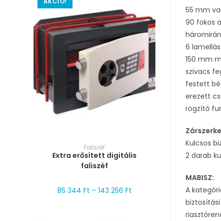
AKCIÓ!
55 mm vas
90 fokos a
háromirán
6 lamellás
150 mm ma
szivacs fe
festett bé
erezett cs
rögzítő fu
Zárszerk
Kulcsos bi
MÉRET VÁLASZTÁSA
Faliszéf
Extra erősített digitális
2 darab ku
faliszéf
MABISZ:
A kategór
85 344
Ft
–
143 256
Ft
biztosítás
riasztóren