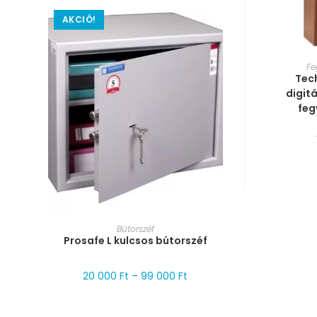
AKCIÓ!
MÉRE
Fe
Tec
digitá
feg
MÉRET VÁLASZTÁSA
Bútorszéf
Prosafe L kulcsos bútorszéf
20 000
Ft
–
99 000
Ft