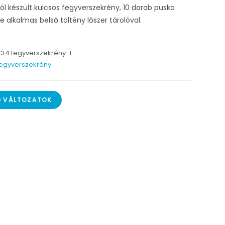
ól készült kulcsos fegyverszekrény, 10 darab puska
e alkalmas belső töltény lőszer tárolóval.
CL4 fegyverszekrény-1
egyverszekrény
Ő VÁLTOZATOK