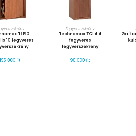
T VÁLASZTÁSA
MÉRET VÁLASZTÁSA
MÉ
gyverszekrény
Fegyverszekrény
hnomax TLE10
Technomax TCL4 4
Griffo
lis 10 fegyveres
fegyveres
kul
yverszekrény
fegyverszekrény
195 000
Ft
98 000
Ft