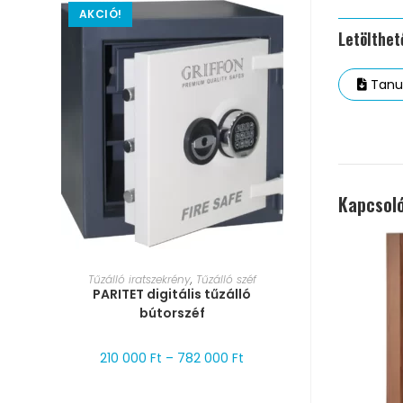
AKCIÓ!
Letölthe
Tanus
Kapcsol
MÉRET VÁLASZTÁSA
Tűzálló iratszekrény
,
Tűzálló széf
PARITET digitális tűzálló
bútorszéf
210 000
Ft
–
782 000
Ft