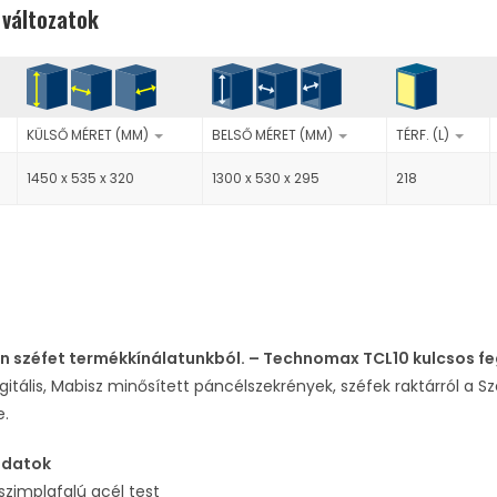
 változatok
KÜLSŐ MÉRET (MM)
BELSŐ MÉRET (MM)
TÉRF. (L)
1450 x 535 x 320
1300 x 530 x 295
218
n széfet termékkínálatunkból. – Technomax TCL10 kulcsos f
igitális, Mabisz minősített páncélszekrények, széfek raktárról a Szé
e.
adatok
zimplafalú acél test