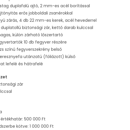
tag duplafalú ajtó, 2 mm-es acél borítással
jtónyitás erős jobboldali zsanérokkal
yú zárás, 4 db 22 mm-es kerek, acél hevederrel
 duplatollú biztonsági zár, kettő darab kulccsal
gas, külön zárható lőszertartó
gyvertartók 10 db fegyver részére
zs színű fegyverszekrény belső
eresznyefa utánzatú (fóliázott) külső
rat lefelé és hátrafelé
ezet
ztonsági zár
lccsal
ia
i értékhatár: 500 000 Ft
dszerbe kötve: 1 000 000 Ft