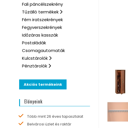
Fali páncélszekrény
Tűzálló termékek
Fém iratszekrények
Fegyverszekrények
Időzáras kasszák
Postaládák
Csomagautomaták
Kulcstárolók
Pénztárolók
Akciós termékeink
Előnyeink
Több mint 26 éves tapasztalat
Belvárosi üzlet és raktár