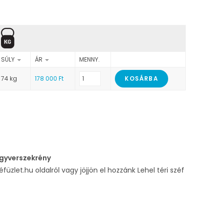
SÚLY
ÁR
MENNY.
74 kg
178 000
Ft
KOSÁRBA
egyverszekrény
füzlet.hu oldalról vagy jöjjön el hozzánk Lehel téri széf