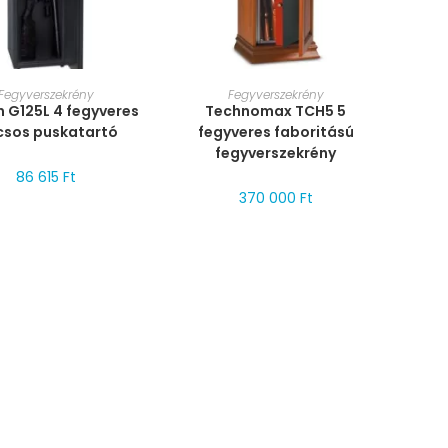
RET VÁLASZTÁSA
MÉRET VÁLASZTÁSA
Fegyverszekrény
Fegyverszekrény
n G125L 4 fegyveres
Technomax TCH5 5
csos puskatartó
fegyveres faboritású
fegyverszekrény
86 615
Ft
370 000
Ft