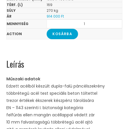
169
270 kg
914 000
Ft
KOSÁRBA
Leírás
Műszaki adatok
Edzett acélból készült dupla-falú páncélszekrény
többrétegű acél test speciális beton töltettel
trezor értékek ékszerek készpénz tárolására
EN – 1143 szerinti I. biztonsági kategória
felfúrás ellen mangán acéllappal védett zár
10 mm falvastagságú többrétegű acél ajtó