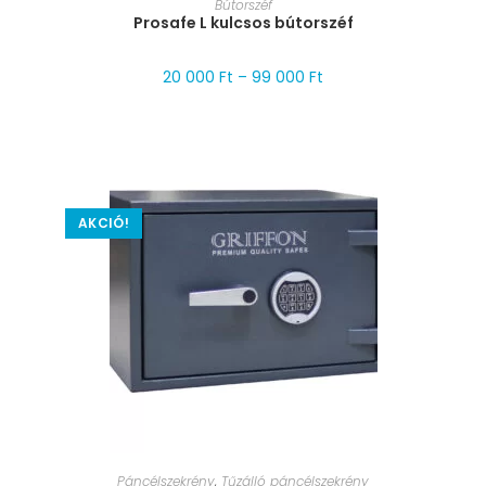
Bútorszéf
Prosafe L kulcsos bútorszéf
20 000
Ft
–
99 000
Ft
AKCIÓ!
MÉRET VÁLASZTÁSA
Páncélszekrény
,
Tűzálló páncélszekrény