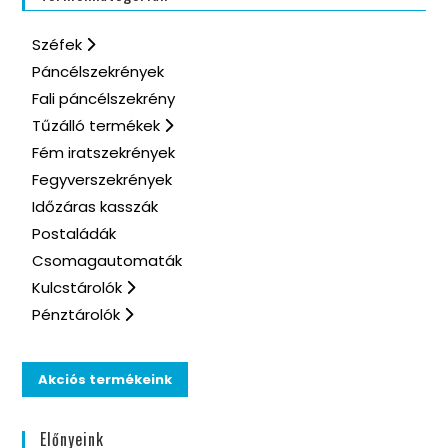
Széfek
Páncélszekrények
Fali páncélszekrény
Tűzálló termékek
Fém iratszekrények
Fegyverszekrények
Időzáras kasszák
Postaládák
Csomagautomaták
Kulcstárolók
Pénztárolók
Akciós termékeink
Előnyeink