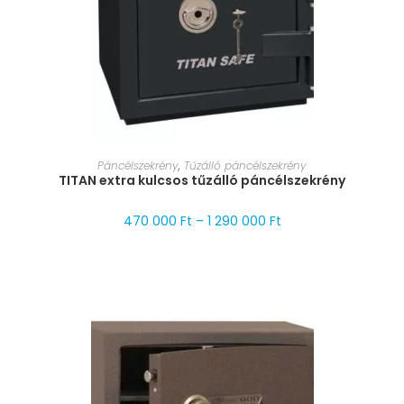
MÉRET VÁLASZTÁSA
Páncélszekrény
,
Tűzálló páncélszekrény
TITAN extra kulcsos tűzálló páncélszekrény
470 000
Ft
–
1 290 000
Ft