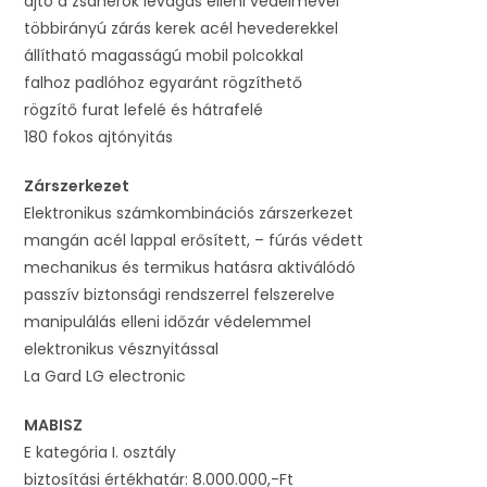
ajtó a zsanérok levágás elleni védelmével
többirányú zárás kerek acél hevederekkel
állítható magasságú mobil polcokkal
falhoz padlóhoz egyaránt rögzíthető
rögzítő furat lefelé és hátrafelé
180 fokos ajtónyitás
Zárszerkezet
Elektronikus számkombinációs zárszerkezet
mangán acél lappal erősített, – fúrás védett
mechanikus és termikus hatásra aktiválódó
passzív biztonsági rendszerrel felszerelve
manipulálás elleni időzár védelemmel
elektronikus vésznyitással
La Gard LG electronic
MABISZ
E kategória I. osztály
biztosítási értékhatár: 8.000.000,-Ft