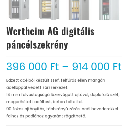
Wertheim AG digitális
páncélszekrény
396 000
Ft
–
914 000
Ft
Edzett acélból készült széf, felfúrás ellen mangán
acéllappal védett zárszerkezet.
14 mm falvastagságú lézervágott ajtóval, duplafalú széf,
megerősített acéltest,
beton töltettel.
90 fokos ajtónyitás, többirányú zárás, acél hevederekkel
falhoz és padlóhoz egyaránt rögzíthető.