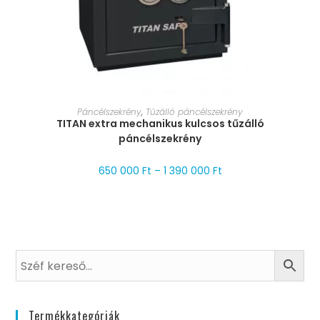
MÉRET VÁLASZTÁSA
Páncélszekrény
,
Tűzálló páncélszekrény
TITAN extra mechanikus kulcsos tűzálló
páncélszekrény
650 000
Ft
–
1 390 000
Ft
Termékkategóriák