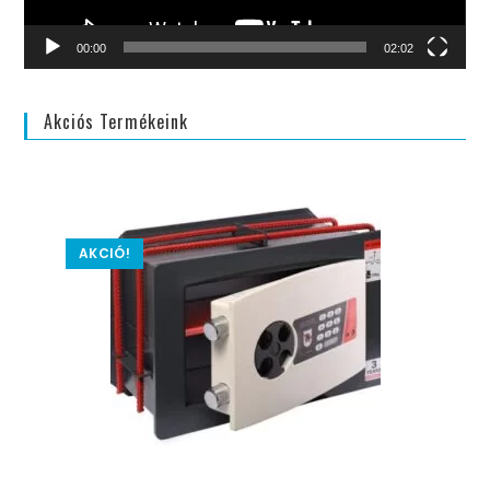
00:00
02:02
Akciós Termékeink
AKCIÓ!