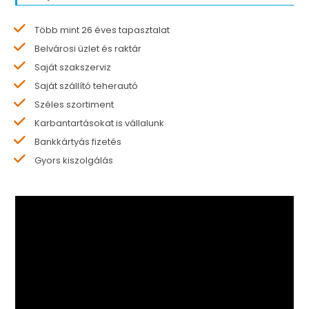
Több mint 26 éves tapasztalat
Belvárosi üzlet és raktár
Saját szakszerviz
Saját szállító teherautó
Széles szortiment
Karbantartásokat is vállalunk
Bankkártyás fizetés
Gyors kiszolgálás
Videólejátszó