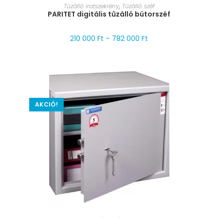
MÉRET VÁLASZTÁSA
Tűzálló iratszekrény
,
Tűzálló széf
PARITET digitális tűzálló bútorszéf
210 000
Ft
–
782 000
Ft
AKCIÓ!
MÉRET VÁLASZTÁSA