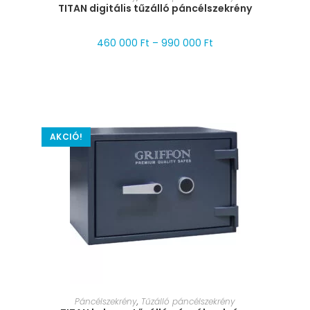
TITAN digitális tűzálló páncélszekrény
460 000
Ft
–
990 000
Ft
AKCIÓ!
MÉRET VÁLASZTÁSA
Páncélszekrény
,
Tűzálló páncélszekrény