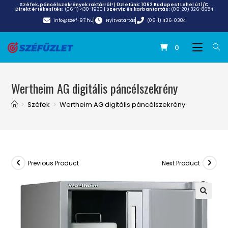
Széfek, páncélszekrények raktárról! | Üzletünk:
1062 Budapest Lehel út 1/C
Direkt értékesítés:
(06-1) 430-1930
|
Szerviz és karbantartás:
(06-20) 326-8654
info@szef-97.hu
Nyitvatartás
(06-1) 436-0384
0
Wertheim AG digitális páncélszekrény
>
Széfek
>
Wertheim AG digitális páncélszekrény
Previous Product
Next Product
🔍