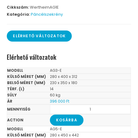
Cikkszám:
WertheimAG1E
Kategória:
Páncélszekrény
ELÉRHETŐ VÁLTOZATOK
Elérhető változatok
AG3-E
280 x 400 x 312
230 x 350 x 180
14
60 kg
396 000
Ft
KOSÁRBA
AG5-E
280 x 450 x 442