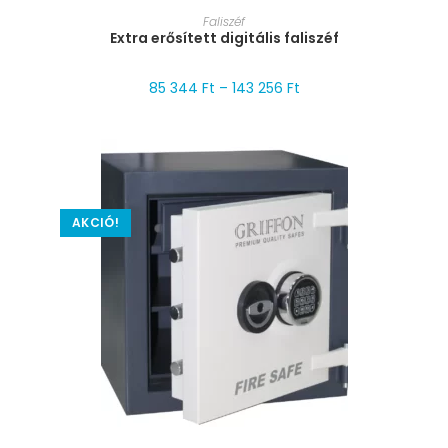
MÉRET VÁLASZTÁSA
Faliszéf
Extra erősített digitális faliszéf
85 344
Ft
–
143 256
Ft
AKCIÓ!