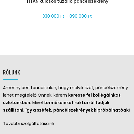
TITAN kulcsos tűzálló páncélszekrény
330 000
Ft
–
890 000
Ft
RÓLUNK
Amennyiben tanácstalan, hogy melyik széf, páncélszekrény
lehet megfelelő Önnek, kérem
keresse fel kollégáinkat
üzletünkben
. Mivel
termékeinket raktárról tudjuk
szállítani, így a széfek, páncélszekrények kipróbálhatóak!
További szolgáltatásaink: