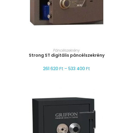
MÉRET VÁLASZTÁSA
Páncélszekrény
Strong ST digitális páncélszekrény
261 620
Ft
–
533 400
Ft