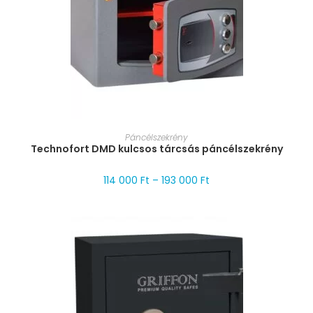
MÉRET VÁLASZTÁSA
Páncélszekrény
Technofort DMD kulcsos tárcsás páncélszekrény
114 000
Ft
–
193 000
Ft