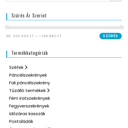
Szűrés Ár Szerint
SZŰRÉS
ÁR:
326 000 FT
—
1 198 880 FT
Termékkategóriák
Széfek
Páncélszekrények
Fali páncélszekrény
Tűzálló termékek
Fém iratszekrények
Fegyverszekrények
Időzáras kasszák
Postaládák