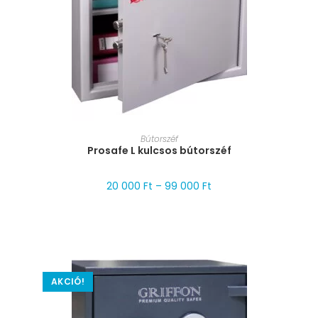
MÉRET VÁLASZTÁSA
Bútorszéf
Prosafe L kulcsos bútorszéf
20 000
Ft
–
99 000
Ft
AKCIÓ!