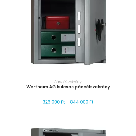
MÉRET VÁLASZTÁSA
Páncélszekrény
Wertheim AG kulcsos páncélszekrény
326 000
Ft
–
844 000
Ft