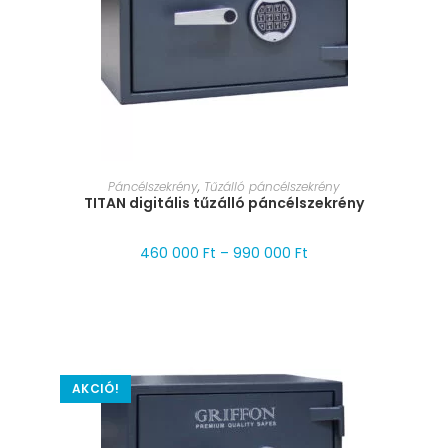
MÉRET VÁLASZTÁSA
Páncélszekrény
,
Tűzálló páncélszekrény
TITAN digitális tűzálló páncélszekrény
460 000
Ft
–
990 000
Ft
AKCIÓ!