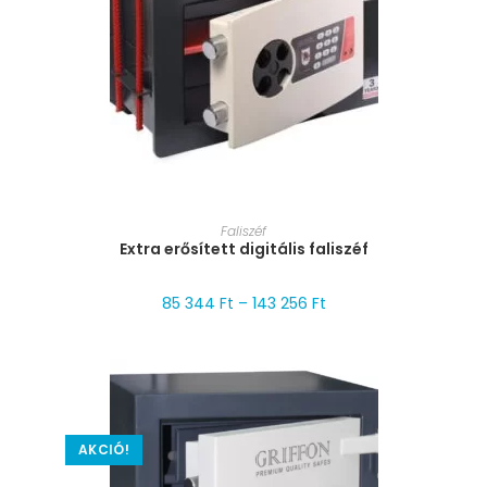
MÉRET VÁLASZTÁSA
Faliszéf
Extra erősített digitális faliszéf
85 344
Ft
–
143 256
Ft
AKCIÓ!