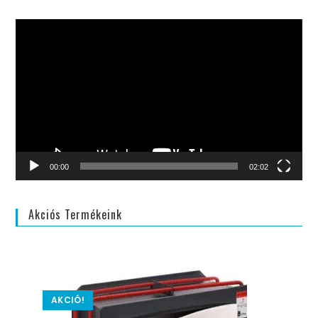
Videólejátszó
00:00
02:02
Akciós Termékeink
AKCIÓ!