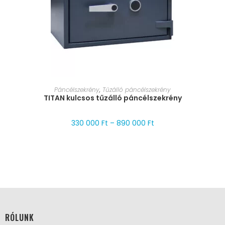
MÉRET VÁLASZTÁSA
Páncélszekrény
,
Tűzálló páncélszekrény
TITAN kulcsos tűzálló páncélszekrény
330 000
Ft
–
890 000
Ft
RÓLUNK