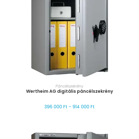
MÉRET VÁLASZTÁSA
Páncélszekrény
Wertheim AG digitális páncélszekrény
396 000
Ft
–
914 000
Ft