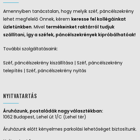
Amennyiben tanácstalan, hogy melyik széf, páncélszekrény
lehet megfelelő Önnek, kérem
keresse fel kollégáinkat
üzletünkben
. Mivel
termékeinket raktárról tudjuk
szállítani, így a széfek, páncélszekrények kipróbálhatóak!
További szolgáltatásaink:
Széf, páncélszekrény kiszállítása | Széf, páncélszekrény
telepítés | Széf, páncélszekrény nyitás
NYITVATARTÁS
Áruházunk, postaládák nagy választékban:
1062 Budapest, Lehel út 1/C (Lehel tér)
Áruházunk előtt kényelmes parkolási lehetőséget biztosítunk.