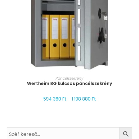
MÉRET VÁLASZTÁSA
Páncélszekrény
Wertheim BG kulcsos páncélszekrény
594 360
Ft
–
1 198 880
Ft