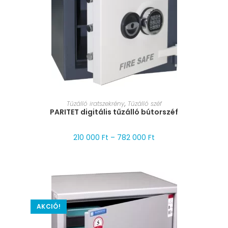
MÉRET VÁLASZTÁSA
Tűzálló iratszekrény
,
Tűzálló széf
PARITET digitális tűzálló bútorszéf
210 000
Ft
–
782 000
Ft
AKCIÓ!