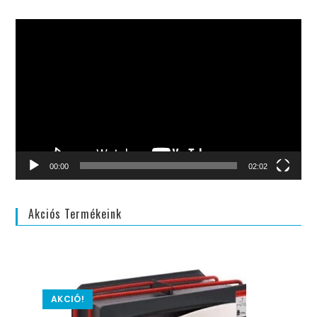
Videólejátszó
00:00
02:02
Akciós Termékeink
AKCIÓ!