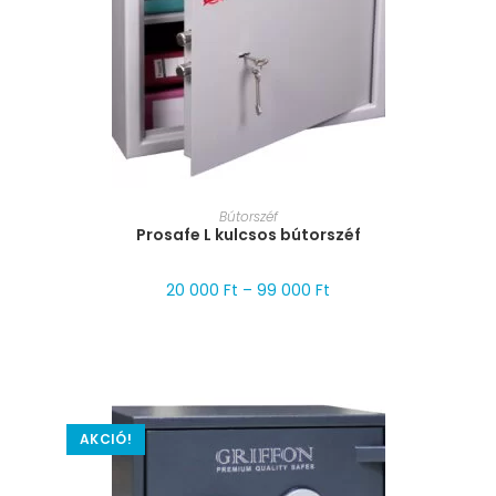
MÉRET VÁLASZTÁSA
Bútorszéf
Prosafe L kulcsos bútorszéf
20 000
Ft
–
99 000
Ft
AKCIÓ!