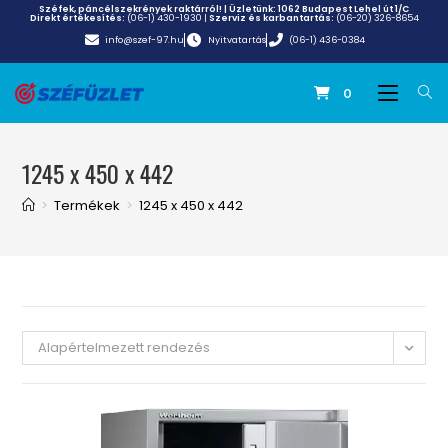
Széfek, páncélszekrények raktárról! | Üzletünk:
1062 Budapest Lehel út 1/C
Direkt értékesítés:
(06-1) 430-1930
|
Szerviz és karbantartás:
(06-20) 326-8654
info@szef-97.hu
Nyitvatartás
(06-1) 436-0384
0
1245 x 450 x 442
>
Termékek
>
1245 x 450 x 442
Alapértelmezett rendezés