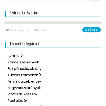
Szűrés Ár Szerint
SZŰRÉS
ÁR:
326 000 FT
—
1 198 880 FT
Termékkategóriák
Széfek
Páncélszekrények
Fali páncélszekrény
Tűzálló termékek
Fém iratszekrények
Fegyverszekrények
Időzáras kasszák
Postaládák