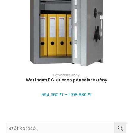
MÉRET VÁLASZTÁSA
Páncélszekrény
Wertheim BG kulcsos páncélszekrény
594 360
Ft
–
1 198 880
Ft