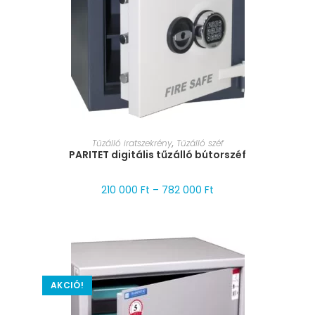
MÉRET VÁLASZTÁSA
Tűzálló iratszekrény
,
Tűzálló széf
PARITET digitális tűzálló bútorszéf
210 000
Ft
–
782 000
Ft
AKCIÓ!