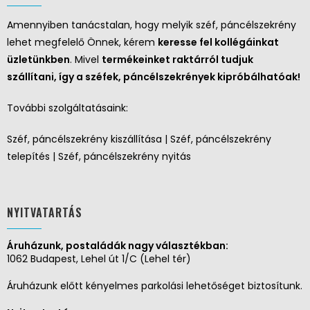
Amennyiben tanácstalan, hogy melyik széf, páncélszekrény
lehet megfelelő Önnek, kérem
keresse fel kollégáinkat
üzletünkben
. Mivel
termékeinket raktárról tudjuk
szállítani, így a széfek, páncélszekrények kipróbálhatóak!
További szolgáltatásaink:
Széf, páncélszekrény kiszállítása | Széf, páncélszekrény
telepítés | Széf, páncélszekrény nyitás
NYITVATARTÁS
Áruházunk, postaládák nagy választékban:
1062 Budapest, Lehel út 1/C (Lehel tér)
Áruházunk előtt kényelmes parkolási lehetőséget biztosítunk.