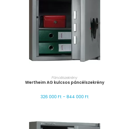
MÉRET VÁLASZTÁSA
Páncélszekrény
Wertheim AG kulcsos páncélszekrény
326 000
Ft
–
844 000
Ft