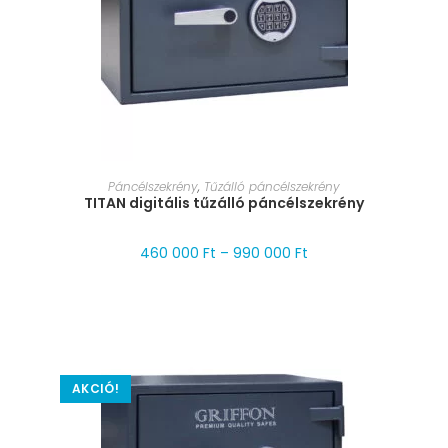
MÉRET VÁLASZTÁSA
Páncélszekrény
,
Tűzálló páncélszekrény
TITAN digitális tűzálló páncélszekrény
460 000
Ft
–
990 000
Ft
AKCIÓ!