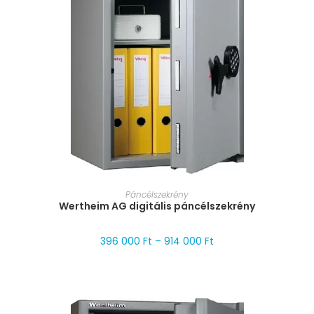
MÉRET VÁLASZTÁSA
Páncélszekrény
Wertheim AG digitális páncélszekrény
396 000
Ft
–
914 000
Ft