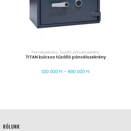
MÉRET VÁLASZTÁSA
Páncélszekrény
,
Tűzálló páncélszekrény
TITAN kulcsos tűzálló páncélszekrény
330 000
Ft
–
890 000
Ft
RÓLUNK