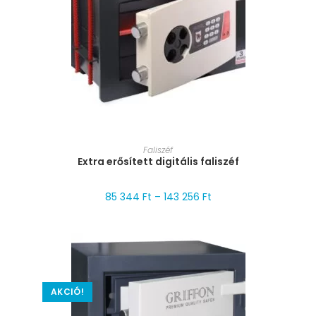
MÉRET VÁLASZTÁSA
Faliszéf
Extra erősített digitális faliszéf
85 344
Ft
–
143 256
Ft
AKCIÓ!